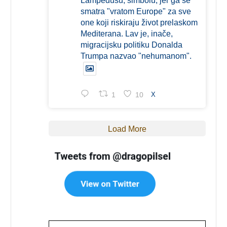
Lampedusu, simbolu, jer ga se
smatra "vratom Europe" za sve
one koji riskiraju život prelaskom
Mediterana. Lav je, inače,
migracijsku politiku Donalda
Trumpa nazvao "nehumanom".
1
10
X
Load More