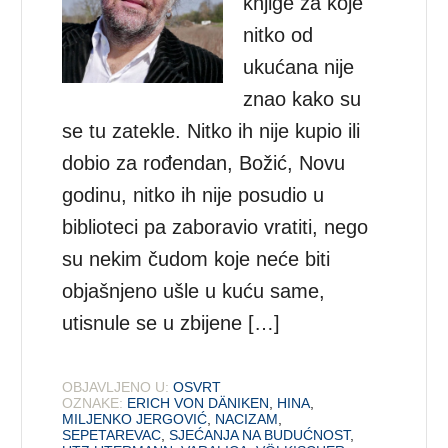
knjige za koje
nitko od
ukućana nije
znao kako su
se tu zatekle. Nitko ih nije kupio ili
dobio za rođendan, Božić, Novu
godinu, nitko ih nije posudio u
biblioteci pa zaboravio vratiti, nego
su nekim čudom koje neće biti
objašnjeno ušle u kuću same,
utisnule se u zbijene […]
OBJAVLJENO U:
OSVRT
OZNAKE:
ERICH VON DÄNIKEN
,
HINA
,
MILJENKO JERGOVIĆ
,
NACIZAM
,
SEPETAREVAC
,
SJEĆANJA NA BUDUĆNOST
,