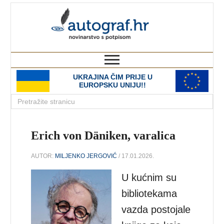
autograf.hr
novinarstvo s potpisom
UKRAJINA ČIM PRIJE U
EUROPSKU UNIJU!!
Erich von Däniken, varalica
AUTOR:
MILJENKO JERGOVIĆ
/ 17.01.2026.
U kućnim su
bibliotekama
vazda postojale