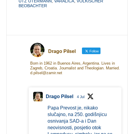
UTZ UTERMANN
,
VARALICA
,
VÖLKISCHER
BEOBACHTER
Drago Pilsel
Follow
Born in 1962 in Buenos Aires, Argentina. Lives in
Zagreb, Croatia. Journalist and Theologian. Married.
d.pilsel@zamir.net
Drago Pilsel
4 Jul
Papa Prevost je, nikako
slučajno, na 250. godišnjicu
osnivanja SAD-a i Dan
neovisnosti, posjetio otok