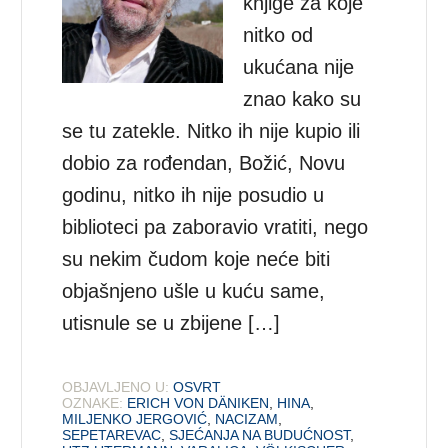
knjige za koje
nitko od
ukućana nije
znao kako su
se tu zatekle. Nitko ih nije kupio ili
dobio za rođendan, Božić, Novu
godinu, nitko ih nije posudio u
biblioteci pa zaboravio vratiti, nego
su nekim čudom koje neće biti
objašnjeno ušle u kuću same,
utisnule se u zbijene […]
OBJAVLJENO U:
OSVRT
OZNAKE:
ERICH VON DÄNIKEN
,
HINA
,
MILJENKO JERGOVIĆ
,
NACIZAM
,
SEPETAREVAC
,
SJEĆANJA NA BUDUĆNOST
,