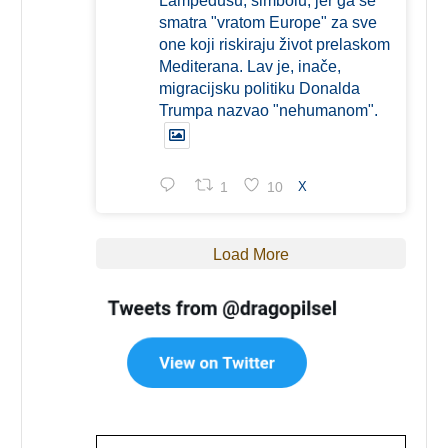
Lampedusu, simbolu, jer ga se
smatra "vratom Europe" za sve
one koji riskiraju život prelaskom
Mediterana. Lav je, inače,
migracijsku politiku Donalda
Trumpa nazvao "nehumanom".
1
10
X
Load More