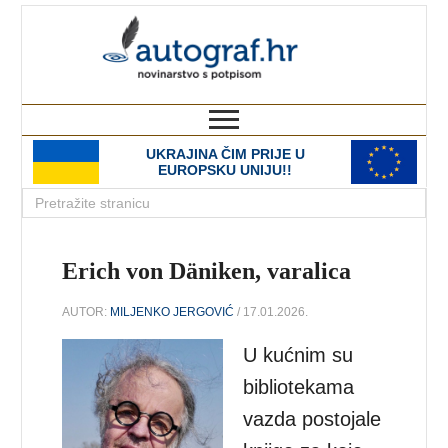
autograf.hr
novinarstvo s potpisom
UKRAJINA ČIM PRIJE U
EUROPSKU UNIJU!!
Erich von Däniken, varalica
AUTOR:
MILJENKO JERGOVIĆ
/ 17.01.2026.
U kućnim su
bibliotekama
vazda postojale