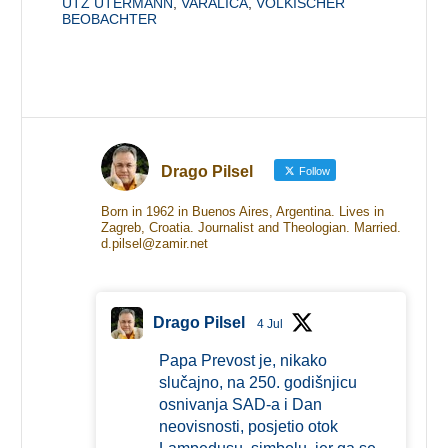
UTZ UTERMANN
,
VARALICA
,
VÖLKISCHER
BEOBACHTER
Drago Pilsel
Follow
Born in 1962 in Buenos Aires, Argentina. Lives in
Zagreb, Croatia. Journalist and Theologian. Married.
d.pilsel@zamir.net
Drago Pilsel
4 Jul
Papa Prevost je, nikako
slučajno, na 250. godišnjicu
osnivanja SAD-a i Dan
neovisnosti, posjetio otok