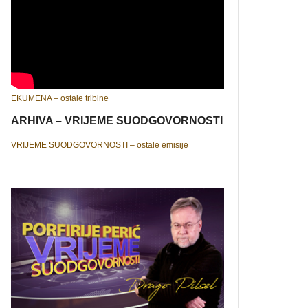
EKUMENA – ostale tribine
ARHIVA – VRIJEME SUODGOVORNOSTI
VRIJEME SUODGOVORNOSTI – ostale emisije