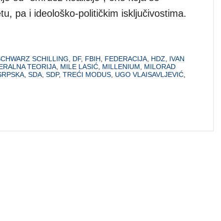
tu, pa i ideološko-političkim isključivostima.
SCHWARZ SCHILLING
,
DF
,
FBIH
,
FEDERACIJA
,
HDZ
,
IVAN
BERALNA TEORIJA
,
MILE LASIĆ
,
MILLENIUM
,
MILORAD
SRPSKA
,
SDA
,
SDP
,
TREĆI MODUS
,
UGO VLAISAVLJEVIĆ
,