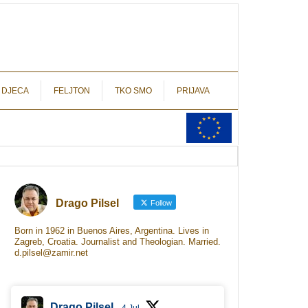
autograf.hr
novinarstvo s potpisom
 DJECA
FELJTON
TKO SMO
PRIJAVA
Drago Pilsel
Follow
Born in 1962 in Buenos Aires, Argentina. Lives in
Zagreb, Croatia. Journalist and Theologian. Married.
d.pilsel@zamir.net
Drago Pilsel