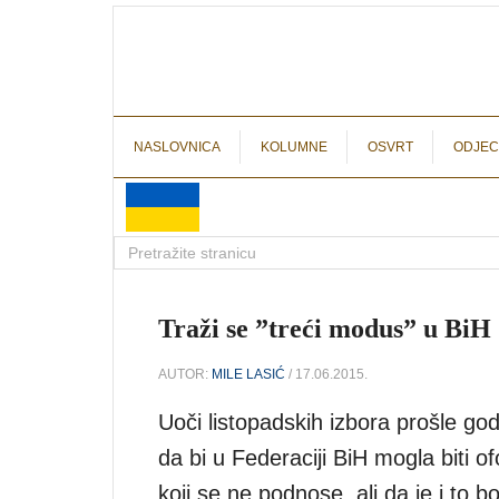
NASLOVNICA
KOLUMNE
OSVRT
ODJEC
Traži se ”treći modus” u BiH
AUTOR:
MILE LASIĆ
/ 17.06.2015.
Uoči listopadskih izbora prošle go
da bi u Federaciji BiH mogla biti of
koji se ne podnose, ali da je i to b