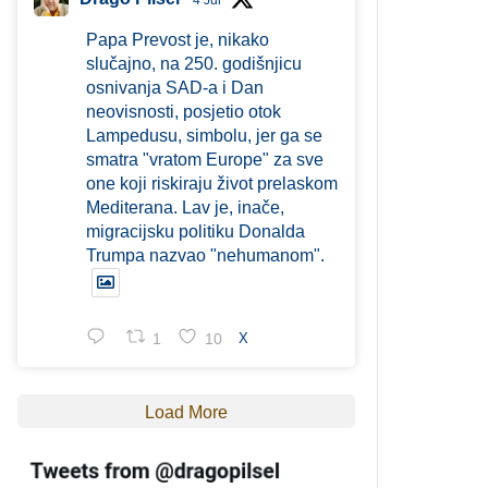
4 Jul
Papa Prevost je, nikako
slučajno, na 250. godišnjicu
osnivanja SAD-a i Dan
neovisnosti, posjetio otok
Lampedusu, simbolu, jer ga se
smatra "vratom Europe" za sve
one koji riskiraju život prelaskom
Mediterana. Lav je, inače,
migracijsku politiku Donalda
Trumpa nazvao "nehumanom".
1
10
X
Load More