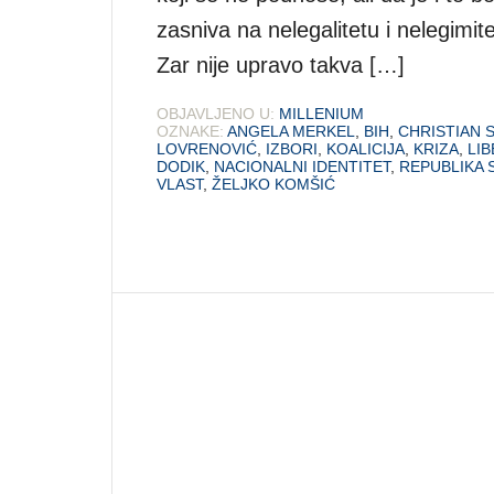
zasniva na nelegalitetu i nelegimite
Zar nije upravo takva […]
OBJAVLJENO U:
MILLENIUM
OZNAKE:
ANGELA MERKEL
,
BIH
,
CHRISTIAN 
LOVRENOVIĆ
,
IZBORI
,
KOALICIJA
,
KRIZA
,
LI
DODIK
,
NACIONALNI IDENTITET
,
REPUBLIKA 
VLAST
,
ŽELJKO KOMŠIĆ