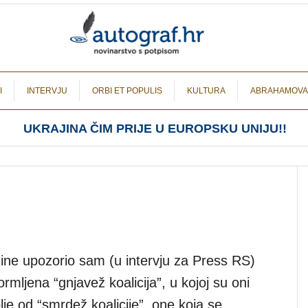
I
INTERVJU
ORBI ET POPULIS
KULTURA
ABRAHAMOVA
UKRAJINA ČIM PRIJE U EUROPSKU UNIJU!!
dine upozorio sam (u intervju za Press RS)
ormljena “gnjavež koalicija”, u kojoj su oni
olje od “smrdež koalicije”, one koja se