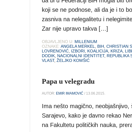
da bi u Federaciji BiH mogla biti of
koji se ne podnose, ali da je i to b
zasniva na nelegalitetu i nelegimite
Zar nije upravo takva […]
OBJAVLJENO U:
MILLENIUM
OZNAKE:
ANGELA MERKEL
,
BIH
,
CHRISTIAN 
LOVRENOVIĆ
,
IZBORI
,
KOALICIJA
,
KRIZA
,
LI
DODIK
,
NACIONALNI IDENTITET
,
REPUBLIKA 
VLAST
,
ŽELJKO KOMŠIĆ
Papa u velegradu
AUTOR:
EMIR IMAMOVIĆ
/ 13.06.2015.
Ima nešto magično, neobjašnjivo, 
Sarajevo, kako je davno rekao Nerz
na Fakultetu političkih nauka, pre