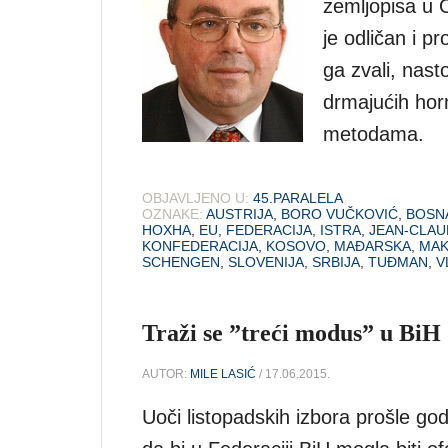
zemljopisa u 
je odličan i 
ga zvali, nas
drmajućih hor
metodama.
OBJAVLJENO U:
45.PARALELA
OZNAKE:
AUSTRIJA
,
BORO VUČKOVIĆ
,
BOSN
HOXHA
,
EU
,
FEDERACIJA
,
ISTRA
,
JEAN-CLAU
KONFEDERACIJA
,
KOSOVO
,
MAĐARSKA
,
MAK
SCHENGEN
,
SLOVENIJA
,
SRBIJA
,
TUĐMAN
,
V
Traži se ”treći modus” u BiH
AUTOR:
MILE LASIĆ
/ 17.06.2015.
Uoči listopadskih izbora prošle go