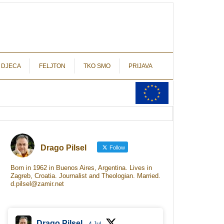
autograf.hr
novinarstvo s potpisom
 DJECA
FELJTON
TKO SMO
PRIJAVA
Drago Pilsel
Follow
Born in 1962 in Buenos Aires, Argentina. Lives in
Zagreb, Croatia. Journalist and Theologian. Married.
d.pilsel@zamir.net
Drago Pilsel