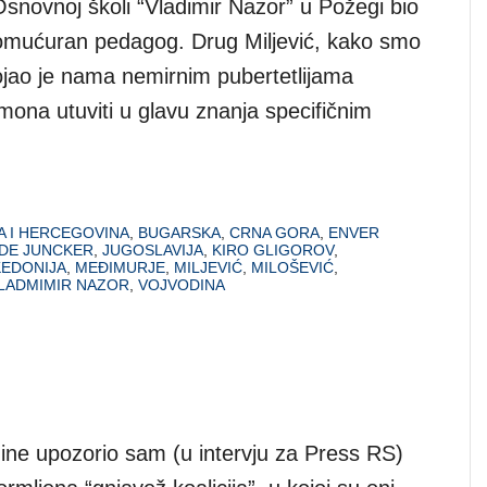
Osnovnoj školi “Vladimir Nazor” u Požegi bio
promućuran pedagog. Drug Miljević, kako smo
tojao je nama nemirnim pubertetlijama
mona utuviti u glavu znanja specifičnim
A I HERCEGOVINA
,
BUGARSKA
,
CRNA GORA
,
ENVER
DE JUNCKER
,
JUGOSLAVIJA
,
KIRO GLIGOROV
,
EDONIJA
,
MEĐIMURJE
,
MILJEVIĆ
,
MILOŠEVIĆ
,
LADMIMIR NAZOR
,
VOJVODINA
dine upozorio sam (u intervju za Press RS)