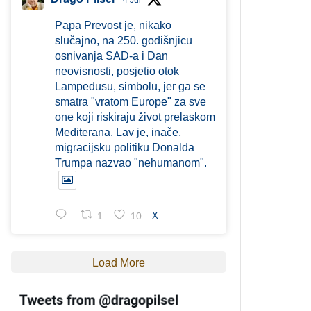
4 Jul
Papa Prevost je, nikako
slučajno, na 250. godišnjicu
osnivanja SAD-a i Dan
neovisnosti, posjetio otok
Lampedusu, simbolu, jer ga se
smatra "vratom Europe" za sve
one koji riskiraju život prelaskom
Mediterana. Lav je, inače,
migracijsku politiku Donalda
Trumpa nazvao "nehumanom".
1
10
X
Load More