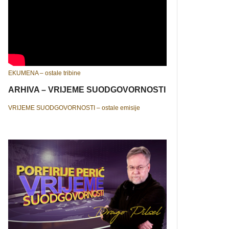
EKUMENA – ostale tribine
ARHIVA – VRIJEME SUODGOVORNOSTI
VRIJEME SUODGOVORNOSTI – ostale emisije