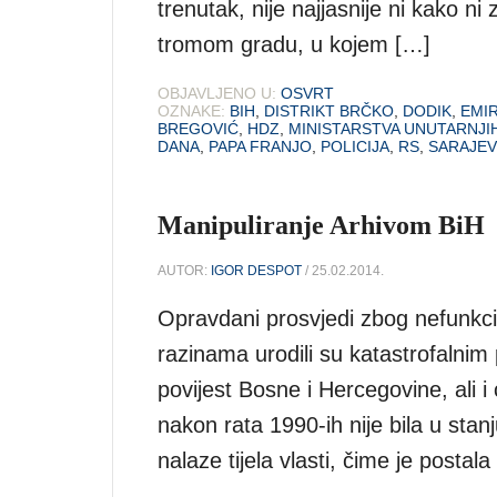
trenutak, nije najjasnije ni kako 
tromom gradu, u kojem […]
OBJAVLJENO U:
OSVRT
OZNAKE:
BIH
,
DISTRIKT BRČKO
,
DODIK
,
EMI
BREGOVIĆ
,
HDZ
,
MINISTARSTVA UNUTARNJI
DANA
,
PAPA FRANJO
,
POLICIJA
,
RS
,
SARAJE
Manipuliranje Arhivom BiH
AUTOR:
IGOR DESPOT
/ 25.02.2014.
Opravdani prosvjedi zbog nefunkc
razinama urodili su katastrofalnim
povijest Bosne i Hercegovine, ali i
nakon rata 1990-ih nije bila u stanj
nalaze tijela vlasti, čime je postala