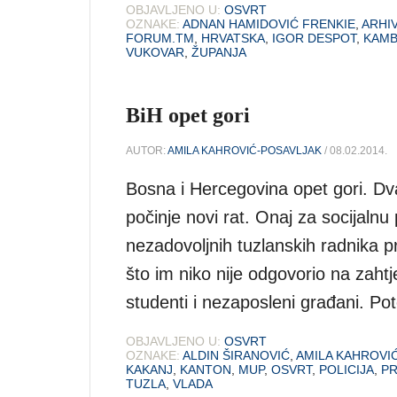
OBJAVLJENO U:
OSVRT
OZNAKE:
ADNAN HAMIDOVIĆ FRENKIE
,
ARHI
FORUM.TM
,
HRVATSKA
,
IGOR DESPOT
,
KAMB
VUKOVAR
,
ŽUPANJA
BiH opet gori
AUTOR:
AMILA KAHROVIĆ-POSAVLJAK
/ 08.02.2014.
Bosna i Hercegovina opet gori. Dv
počinje novi rat. Onaj za socijalnu
nezadovoljnih tuzlanskih radnika
što im niko nije odgovorio na zahtj
studenti i nezaposleni građani. 
OBJAVLJENO U:
OSVRT
OZNAKE:
ALDIN ŠIRANOVIĆ
,
AMILA KAHROVI
KAKANJ
,
KANTON
,
MUP
,
OSVRT
,
POLICIJA
,
P
TUZLA
,
VLADA