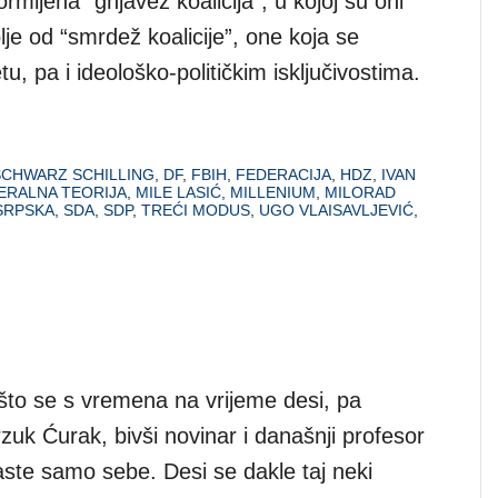
ormljena “gnjavež koalicija”, u kojoj su oni
olje od “smrdež koalicije”, one koja se
tu, pa i ideološko-političkim isključivostima.
SCHWARZ SCHILLING
,
DF
,
FBIH
,
FEDERACIJA
,
HDZ
,
IVAN
BERALNA TEORIJA
,
MILE LASIĆ
,
MILLENIUM
,
MILORAD
SRPSKA
,
SDA
,
SDP
,
TREĆI MODUS
,
UGO VLAISAVLJEVIĆ
,
što se s vremena na vrijeme desi, pa
uk Ćurak, bivši novinar i današnji profesor
raste samo sebe. Desi se dakle taj neki