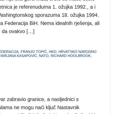
etnica je referenuduma 1. ožujka 1992., a i
Washingtonskog sporazuma 18. ožujka 1994.
la Federacija BiH. Nema idealnih rješenja, ali
o da ovakvo […]
EDERACIJA
,
FRANJO TOPIĆ
,
HKO
,
HRVATSKO NARODNO
,
MIRJANA KASAPOVIĆ
,
NATO
,
RICHARD HOOLBROOK
,
avar zabravio granice, a nasljednici s
tulama ne mogu naći ključ Nastavnik