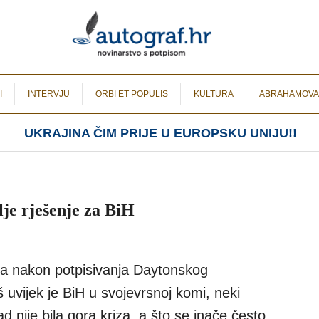
I
INTERVJU
ORBI ET POPULIS
KULTURA
ABRAHAMOVA
UKRAJINA ČIM PRIJE U EUROPSKU UNIJU!!
lje rješenje za BiH
na nakon potpisivanja Daytonskog
uvijek je BiH u svojevrsnoj komi, neki
d nije bila gora kriza, a što se inače često