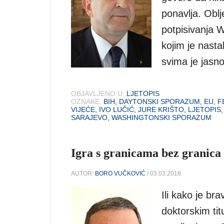
ponavlja. Oblj
potpisivanja 
kojim je nasta
svima je jasn
OBJAVLJENO U:
LJETOPIS
OZNAKE:
BIH
,
DAYTONSKI SPORAZUM
,
EU
,
F
VIJEĆE
,
IVO LUČIĆ
,
JURE KRIŠTO
,
LJETOPIS
SARAJEVO
,
WASHINGTONSKI SPORAZUM
Igra s granicama bez granica
AUTOR:
BORO VUČKOVIĆ
/ 03.03.2018.
Ili kako je br
doktorskim ti