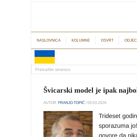
NASLOVNICA
KOLUMNE
OSVRT
ODJEC
Švicarski model je ipak najbo
AUTOR:
FRANJO TOPIĆ
/ 09.03.2026.
Trideset godi
sporazuma još 
govore da nika