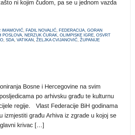
ni zašto ni kojim čudom, pa se u jednom vazda
R IMAMOVIĆ
,
FADIL NOVALIĆ
,
FEDERACIJA
,
GORAN
H POSLOVA
,
NERZUK ĆURAK
,
OLIMPISKE IGRE
,
OSVRT
VO
,
SDA
,
VATIKAN
,
ŽELJKA CVIJANOVIĆ
,
ŽUPANIJE
ioniranja Bosne i Hercegovine na svim
 posljedicama po arhivsku građu te kulturnu
 cijele regije. Vlast Federacije BiH godinama
u izmjestiti građu Arhiva iz zgrade u kojoj se
 glavni krivac […]