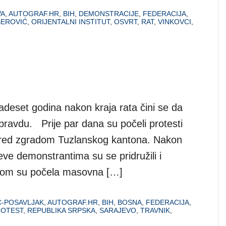
VA
,
AUTOGRAF.HR
,
BIH
,
DEMONSTRACIJE
,
FEDERACIJA
,
EROVIĆ
,
ORIJENTALNI INSTITUT
,
OSVRT
,
RAT
,
VINKOVCI
,
adeset godina nakon kraja rata čini se da
 pravdu. Prije par dana su počeli protesti
 pred zgradom Tuzlanskog kantona. Nakon
eve demonstrantima su se pridružili i
Potom su počela masovna […]
Ć-POSAVLJAK
,
AUTOGRAF.HR
,
BIH
,
BOSNA
,
FEDERACIJA
,
ROTEST
,
REPUBLIKA SRPSKA
,
SARAJEVO
,
TRAVNIK
,