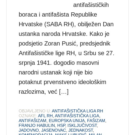
antifašističkih
boraca i antifašista Republike
Hrvatske (SABA RH), obilježen Dan
ustanka naroda Hrvatske. Kako je
podsjetio Zoran Pusić, predsjednik
Antifašističke lige RH, u Srbu se 27.
srpnja 1941. dogodio masovni
narodni ustanak koji nije bio
potaknut prvenstveno ideološkim
razlozima, već […]
OBJAVLJENO U:
ANTIFAŠISTIČKA LIGA RH
OZNAKE:
AFL RH
,
ANTIFAŠISTIČKA LIGA
,
ANTIFAŠIZAM
,
EUROPSKA UNIJA
,
FAŠIZAM
,
FRANJO HABULIN
,
HSP
,
ISKLJUČIVOST
,
JADOVNO
,
JASENOVAC
,
JEDNAKOST
,