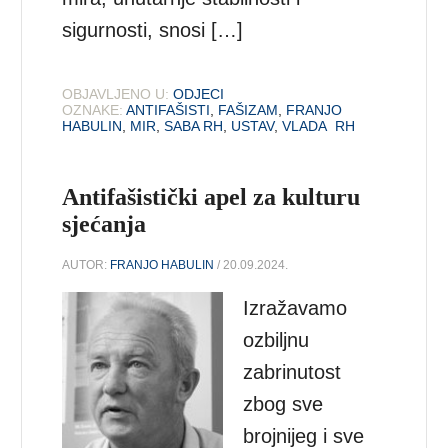
sigurnosti, snosi […]
OBJAVLJENO U:
ODJECI
OZNAKE:
ANTIFAŠISTI
,
FAŠIZAM
,
FRANJO
HABULIN
,
MIR
,
SABA RH
,
USTAV
,
VLADA RH
Antifašistički apel za kulturu
sjećanja
AUTOR:
FRANJO HABULIN
/ 20.09.2024.
Izražavamo
ozbiljnu
zabrinutost
zbog sve
brojnijeg i sve