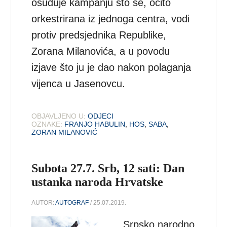
osuđuje kampanju što se, očito
orkestrirana iz jednoga centra, vodi
protiv predsjednika Republike,
Zorana Milanovića, a u povodu
izjave što ju je dao nakon polaganja
vijenca u Jasenovcu.
OBJAVLJENO U:
ODJECI
OZNAKE:
FRANJO HABULIN
,
HOS
,
SABA
,
ZORAN MILANOVIĆ
Subota 27.7. Srb, 12 sati: Dan
ustanka naroda Hrvatske
AUTOR:
AUTOGRAF
/ 25.07.2019.
Srpsko narodno