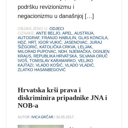
podršku revizionizmu i
negacionizmu u današnjoj […]
OBJAVLJENO U:
ODJECI
OZNAKE:
ANTE BELJO
,
APEL
,
AUSTRIJA
,
AUTOGRAF
,
FRANJO HABULIN
,
GLAS KONCILA
,
HDZ
,
HRT
,
IGOR VUKIĆ
,
JASENOVAC
,
JURAJ
ŠIŽGORIĆ
,
KATOLIČKA CRKVA
,
LELJAK
,
MILORAD PUPOVAC
,
NDH
,
NJEMAČKA
,
OGNJEN
KRAUS
,
REPUBLIKA HRVATSKA
,
SILVANA ORUČ
IVOŠ
,
TOMISLAV KARAMARKO
,
VELJKO
KAJTAZI
,
VLADO KOŠIĆ
,
VLADO VLADIĆ
,
ZLATKO HASANBEGOVIĆ
Hrvatska krši prava i
diskriminira pripadnike JNA i
NOB-a
AUTOR:
IVICA GRČAR
/ 30.05.2017.