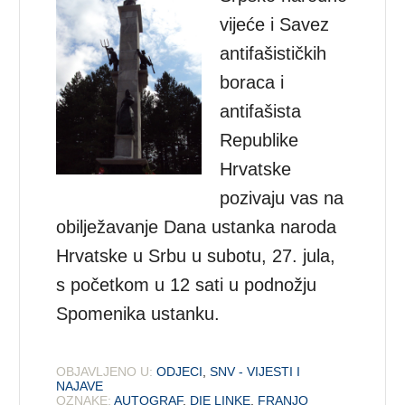
vijeće i Savez
antifašističkih
boraca i
antifašista
Republike
Hrvatske
pozivaju vas na
obilјežavanje Dana ustanka naroda
Hrvatske u Srbu u subotu, 27. jula,
s početkom u 12 sati u podnožju
Spomenika ustanku.
OBJAVLJENO U:
ODJECI
,
SNV - VIJESTI I
NAJAVE
OZNAKE:
AUTOGRAF
,
DIE LINKE
,
FRANJO