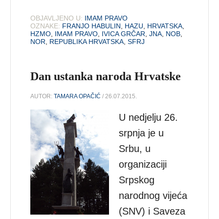
OBJAVLJENO U:
IMAM PRAVO
OZNAKE:
FRANJO HABULIN
,
HAZU
,
HRVATSKA
,
HZMO
,
IMAM PRAVO
,
IVICA GRČAR
,
JNA
,
NOB
,
NOR
,
REPUBLIKA HRVATSKA
,
SFRJ
Dan ustanka naroda Hrvatske
AUTOR:
TAMARA OPAČIĆ
/ 26.07.2015.
U nedjelju 26.
srpnja je u
Srbu, u
organizaciji
Srpskog
narodnog vijeća
(SNV) i Saveza