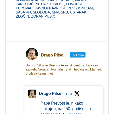
KOMEMORACIJA
,
MAKS LUBURIĆ
,
MILAN
TANKOSIĆ
,
NETRPELJIVOST
,
POVIJEST
,
PUPOVAC
,
RAVNOPRAVNOST
,
REVIZIONIZAM
,
SABA RH
,
SLOBODA
,
SNV
,
SRB
,
USTANAK
,
ZLOČIN
,
ZORAN PUSIĆ
Drago Pilsel
Follow
Born in 1962 in Buenos Aires, Argentina. Lives in
Zagreb, Croatia. Journalist and Theologian. Married.
d.pilsel@zamir.net
Drago Pilsel
4 Jul
Papa Prevost je, nikako
slučajno, na 250. godišnjicu