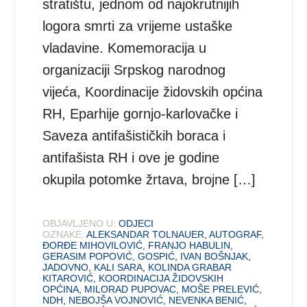
stratištu, jednom od najokrutnijih
logora smrti za vrijeme ustaške
vladavine. Komemoracija u
organizaciji Srpskog narodnog
vijeća, Koordinacije židovskih općina
RH, Eparhije gornjo-karlovačke i
Saveza antifašističkih boraca i
antifašista RH i ove je godine
okupila potomke žrtava, brojne […]
OBJAVLJENO U:
ODJECI
OZNAKE:
ALEKSANDAR TOLNAUER
,
AUTOGRAF
,
ĐORĐE MIHOVILOVIĆ
,
FRANJO HABULIN
,
GERASIM POPOVIĆ
,
GOSPIĆ
,
IVAN BOŠNJAK
,
JADOVNO
,
KALI SARA
,
KOLINDA GRABAR
KITAROVIĆ
,
KOORDINACIJA ŽIDOVSKIH
OPĆINA
,
MILORAD PUPOVAC
,
MOŠE PRELEVIĆ
,
NDH
,
NEBOJŠA VOJNOVIĆ
,
NEVENKA BENIĆ
,