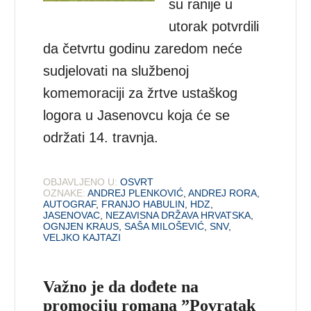
su ranije u
utorak potvrdili
da četvrtu godinu zaredom neće
sudjelovati na službenoj
komemoraciji za žrtve ustaškog
logora u Jasenovcu koja će se
održati 14. travnja.
OBJAVLJENO U:
OSVRT
OZNAKE:
ANDREJ PLENKOVIĆ
,
ANDREJ RORA
,
AUTOGRAF
,
FRANJO HABULIN
,
HDZ
,
JASENOVAC
,
NEZAVISNA DRŽAVA HRVATSKA
,
OGNJEN KRAUS
,
SAŠA MILOŠEVIĆ
,
SNV
,
VELJKO KAJTAZI
Važno je da dođete na
promociju romana ”Povratak