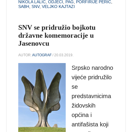
NIKOLA LALIĆ
,
ODJECI
,
PAG
,
PORFIRIJE PERIĆ
,
SABH
,
SNV
,
VELJKO KAJTAZI
SNV se pridružio bojkotu
državne komemoracije u
Jasenovcu
AUTOR:
AUTOGRAF
/ 20.03.2019.
Srpsko narodno
vijeće pridružilo
se
predstavnicima
židovskih
općina i
antifašista koji