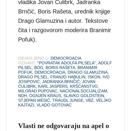
vladika Jovan Ćulibrk, Jadranka
Brnčić, Boris Rašeta, urednik knjige
Drago Glamuzina i autor. Tekstove
čita i razgovorom moderira Branimir
Pofuk).
OBJAVLJENO U:
DEMOCROACIA
OZNAKE:
''POVRATAK ADOLFA PILSELA''
,
ADOLF
PILSEL
,
BOG
,
BORIS RAŠETA
,
BRANIMIR
POFUK
,
DEMOCROACIA
,
DRAGO GLAMUZINA
,
DRAGO PILSEL
,
FRANJO HABULIN
,
ISKON
,
IVO
JOSIPOVIĆ
,
JADRANKA BRNČIĆ
,
JOVAN
ĆULIBRK
,
KARL JASPERS
,
KRŠĆANSTVO
,
MILORAD PUPOVAC
,
NACIONALSOCIJALIZAM
,
NDH
,
OGNJEN KRAUS
,
SLAVKO GOLDSTEIN
,
STJEPAN MESIĆ
,
TRAUDL JUNGE
,
VBZ
,
VELJKO
KAJTAZI
,
VLADO GOTOVAC
Vlasti ne odgovaraju na apel o