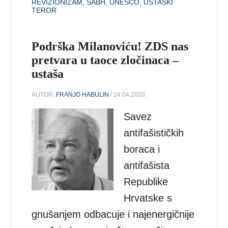
REVIZIONIZAM
,
SABH
,
UNESCO
,
USTAŠKI
TEROR
Podrška Milanoviću! ZDS nas
pretvara u taoce zločinaca –
ustaša
AUTOR:
FRANJO HABULIN
/ 24.04.2020.
Savez
antifašističkih
boraca i
antifašista
Republike
Hrvatske s
gnušanjem odbacuje i najenergičnije