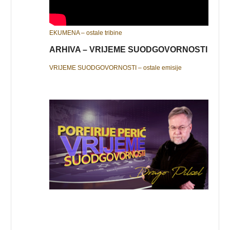
EKUMENA – ostale tribine
ARHIVA – VRIJEME SUODGOVORNOSTI
VRIJEME SUODGOVORNOSTI – ostale emisije