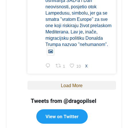
osnivanja SAD-a i Dan
neovisnosti, posjetio otok
Lampedusu, simbolu, jer ga se
smatra "vratom Europe" za sve
one koji riskiraju život prelaskom
Mediterana. Lav je, inače,
migracijsku politiku Donalda
Trumpa nazvao "nehumanom".
1
10
X
Load More