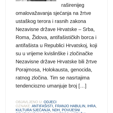
raširenijeg
omalovažavanja sjećanja na žrtve
ustaškog terora i rasnih zakona
Nezavisne države Hrvatske – Srba,
Roma, Židova, antifašističkih borca i
antifašista u Republici Hrvatskoj, koji
su u vrijeme kvislinške i zločinačke
Nezavisne države Hrvatske bili žrtve
Porajmosa, Holokausta, genocida,
ratnog zločina. Tim se nasrtajima
tendenciozno umanjuje broj […]
OBJAVLJENO U:
ODJECI
OZNAKE:
ANTIFAŠISTI
,
FRANJO HABULIN
,
IHRA
,
KULTURA SJEĆANJA
,
NDH
,
POVIJESNI