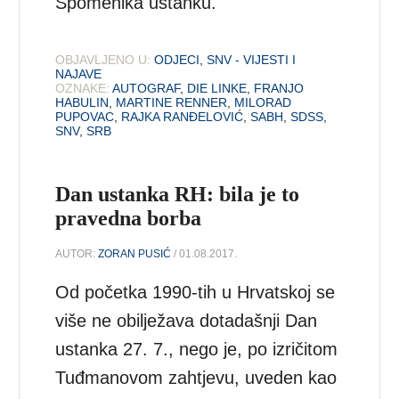
Spomenika ustanku.
OBJAVLJENO U:
ODJECI
,
SNV - VIJESTI I
NAJAVE
OZNAKE:
AUTOGRAF
,
DIE LINKE
,
FRANJO
HABULIN
,
MARTINE RENNER
,
MILORAD
PUPOVAC
,
RAJKA RANĐELOVIĆ
,
SABH
,
SDSS
,
SNV
,
SRB
Dan ustanka RH: bila je to
pravedna borba
AUTOR:
ZORAN PUSIĆ
/ 01.08.2017.
Od početka 1990-tih u Hrvatskoj se
više ne obilježava dotadašnji Dan
ustanka 27. 7., nego je, po izričitom
Tuđmanovom zahtjevu, uveden kao