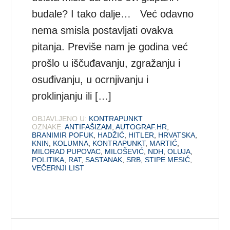
budale? I tako dalje… Već odavno
nema smisla postavljati ovakva
pitanja. Previše nam je godina već
prošlo u iščuđavanju, zgražanju i
osuđivanju, u ocrnjivanju i
proklinjanju ili […]
OBJAVLJENO U:
KONTRAPUNKT
OZNAKE:
ANTIFAŠIZAM
,
AUTOGRAF.HR
,
BRANIMIR POFUK
,
HADŽIĆ
,
HITLER
,
HRVATSKA
,
KNIN
,
KOLUMNA
,
KONTRAPUNKT
,
MARTIĆ
,
MILORAD PUPOVAC
,
MILOŠEVIĆ
,
NDH
,
OLUJA
,
POLITIKA
,
RAT
,
SASTANAK
,
SRB
,
STIPE MESIĆ
,
VEČERNJI LIST