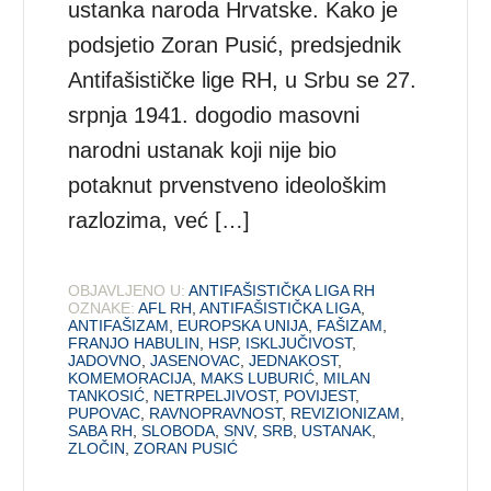
ustanka naroda Hrvatske. Kako je
podsjetio Zoran Pusić, predsjednik
Antifašističke lige RH, u Srbu se 27.
srpnja 1941. dogodio masovni
narodni ustanak koji nije bio
potaknut prvenstveno ideološkim
razlozima, već […]
OBJAVLJENO U:
ANTIFAŠISTIČKA LIGA RH
OZNAKE:
AFL RH
,
ANTIFAŠISTIČKA LIGA
,
ANTIFAŠIZAM
,
EUROPSKA UNIJA
,
FAŠIZAM
,
FRANJO HABULIN
,
HSP
,
ISKLJUČIVOST
,
JADOVNO
,
JASENOVAC
,
JEDNAKOST
,
KOMEMORACIJA
,
MAKS LUBURIĆ
,
MILAN
TANKOSIĆ
,
NETRPELJIVOST
,
POVIJEST
,
PUPOVAC
,
RAVNOPRAVNOST
,
REVIZIONIZAM
,
SABA RH
,
SLOBODA
,
SNV
,
SRB
,
USTANAK
,
ZLOČIN
,
ZORAN PUSIĆ