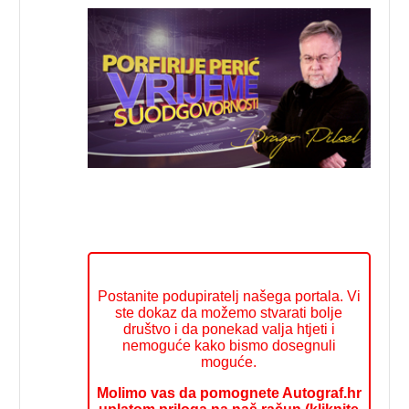
Postanite podupiratelj našega portala. Vi
ste dokaz da možemo stvarati bolje
društvo i da ponekad valja htjeti i
nemoguće kako bismo dosegnuli
moguće.
Molimo vas da pomognete Autograf.hr