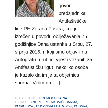
govor
predsjednika
Antifašističke
lige RH Zorana Pusića, koji je
izrečen u povodu obilježavanja 75.
godišnjice Dana ustanka u Srbu, 27.
srpnja 2016. (i koji smo objavili na
Autografu u rubrici vijesti vezanih za
Antifašističku ligu), nekoliko osoba
je kazalo da im je ta obljetnica
sporna. Vidim da […]
OBJAVLJENO U:
DEMOCROACIA
OZNAKE:
ANDREJ PLENKOVIĆ
,
BANIJA
,
BORIČEVAC
,
BOSANSKI PETROVAC
,
BUBANJ
,