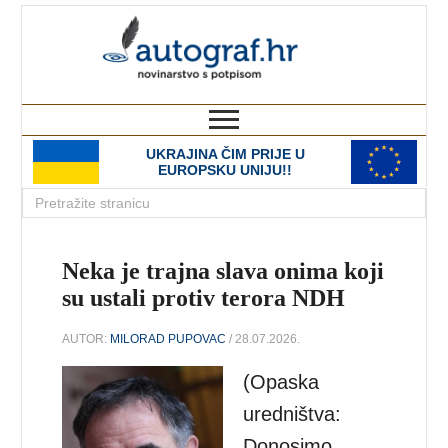
autograf.hr
novinarstvo s potpisom
UKRAJINA ČIM PRIJE U
EUROPSKU UNIJU!!
Neka je trajna slava onima koji
su ustali protiv terora NDH
AUTOR:
MILORAD PUPOVAC
/ 28.07.2026.
(Opaska
uredništva:
Donosimo