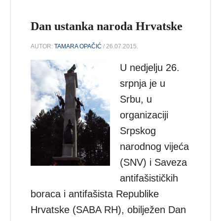
Dan ustanka naroda Hrvatske
AUTOR:
TAMARA OPAČIĆ
/ 26.07.2015.
U nedjelju 26.
srpnja je u
Srbu, u
organizaciji
Srpskog
narodnog vijeća
(SNV) i Saveza
antifašističkih
boraca i antifašista Republike
Hrvatske (SABA RH), obilježen Dan