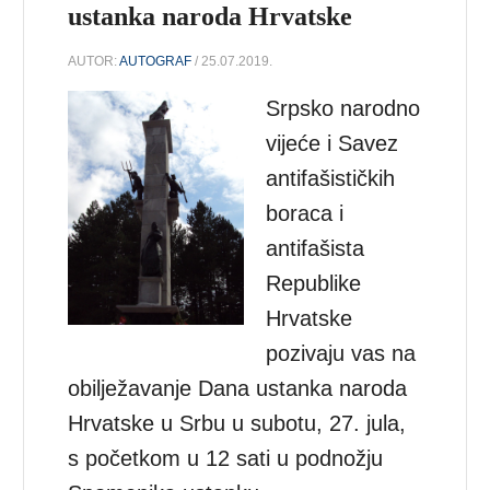
ustanka naroda Hrvatske
AUTOR:
AUTOGRAF
/ 25.07.2019.
Srpsko narodno
vijeće i Savez
antifašističkih
boraca i
antifašista
Republike
Hrvatske
pozivaju vas na
obilјežavanje Dana ustanka naroda
Hrvatske u Srbu u subotu, 27. jula,
s početkom u 12 sati u podnožju