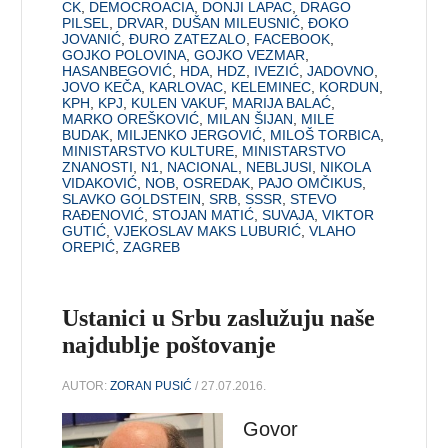
CK
,
DEMOCROACIA
,
DONJI LAPAC
,
DRAGO
PILSEL
,
DRVAR
,
DUŠAN MILEUSNIĆ
,
ĐOKO
JOVANIĆ
,
ĐURO ZATEZALO
,
FACEBOOK
,
GOJKO POLOVINA
,
GOJKO VEZMAR
,
HASANBEGOVIĆ
,
HDA
,
HDZ
,
IVEZIĆ
,
JADOVNO
,
JOVO KEČA
,
KARLOVAC
,
KELEMINEC
,
KORDUN
,
KPH
,
KPJ
,
KULEN VAKUF
,
MARIJA BALAĆ
,
MARKO OREŠKOVIĆ
,
MILAN ŠIJAN
,
MILE
BUDAK
,
MILJENKO JERGOVIĆ
,
MILOŠ TORBICA
,
MINISTARSTVO KULTURE
,
MINISTARSTVO
ZNANOSTI
,
N1
,
NACIONAL
,
NEBLJUSI
,
NIKOLA
VIDAKOVIĆ
,
NOB
,
OSREDAK
,
PAJO OMČIKUS
,
SLAVKO GOLDSTEIN
,
SRB
,
SSSR
,
STEVO
RAĐENOVIĆ
,
STOJAN MATIĆ
,
SUVAJA
,
VIKTOR
GUTIĆ
,
VJEKOSLAV MAKS LUBURIĆ
,
VLAHO
OREPIĆ
,
ZAGREB
Ustanici u Srbu zaslužuju naše
najdublje poštovanje
AUTOR:
ZORAN PUSIĆ
/ 27.07.2016.
Govor