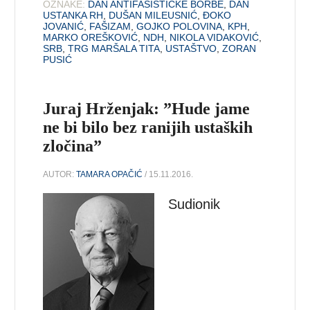
OZNAKE:
DAN ANTIFAŠISTIČKE BORBE
,
DAN
USTANKA RH
,
DUŠAN MILEUSNIĆ
,
ĐOKO
JOVANIĆ
,
FAŠIZAM
,
GOJKO POLOVINA
,
KPH
,
MARKO OREŠKOVIĆ
,
NDH
,
NIKOLA VIDAKOVIĆ
,
SRB
,
TRG MARŠALA TITA
,
USTAŠTVO
,
ZORAN
PUSIĆ
Juraj Hrženjak: ”Hude jame
ne bi bilo bez ranijih ustaških
zločina”
AUTOR:
TAMARA OPAČIĆ
/ 15.11.2016.
Sudionik