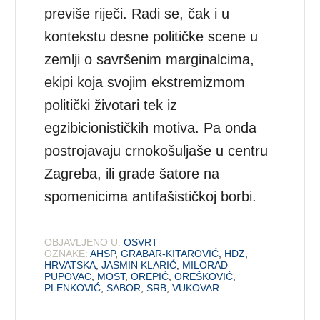
previše riječi. Radi se, čak i u
kontekstu desne političke scene u
zemlji o savršenim marginalcima,
ekipi koja svojim ekstremizmom
politički životari tek iz
egzibicionističkih motiva. Pa onda
postrojavaju crnokošuljaše u centru
Zagreba, ili grade šatore na
spomenicima antifašističkoj borbi.
OBJAVLJENO U:
OSVRT
OZNAKE:
AHSP
,
GRABAR-KITAROVIĆ
,
HDZ
,
HRVATSKA
,
JASMIN KLARIĆ
,
MILORAD
PUPOVAC
,
MOST
,
OREPIĆ
,
OREŠKOVIĆ
,
PLENKOVIĆ
,
SABOR
,
SRB
,
VUKOVAR