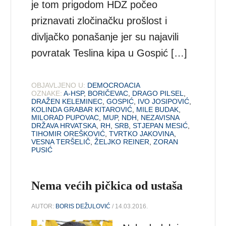
je tom prigodom HDZ počeo
priznavati zločinačku prošlost i
divljačko ponašanje jer su najavili
povratak Teslina kipa u Gospić […]
OBJAVLJENO U:
DEMOCROACIA
OZNAKE:
A-HSP
,
BORIČEVAC
,
DRAGO PILSEL
,
DRAŽEN KELEMINEC
,
GOSPIĆ
,
IVO JOSIPOVIĆ
,
KOLINDA GRABAR KITAROVIĆ
,
MILE BUDAK
,
MILORAD PUPOVAC
,
MUP
,
NDH
,
NEZAVISNA
DRŽAVA HRVATSKA
,
RH
,
SRB
,
STJEPAN MESIĆ
,
TIHOMIR OREŠKOVIĆ
,
TVRTKO JAKOVINA
,
VESNA TERŠELIČ
,
ŽELJKO REINER
,
ZORAN
PUSIĆ
Nema većih pičkica od ustaša
AUTOR:
BORIS DEŽULOVIĆ
/ 14.03.2016.