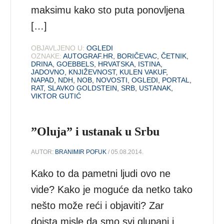
maksimu kako sto puta ponovljena
[…]
OBJAVLJENO U:
OGLEDI
OZNAKE:
AUTOGRAF.HR
,
BORIČEVAC
,
ČETNIK
,
DRINA
,
GOEBBELS
,
HRVATSKA
,
ISTINA
,
JADOVNO
,
KNJIŽEVNOST
,
KULEN VAKUF
,
NAPAD
,
NDH
,
NOB
,
NOVOSTI
,
OGLEDI
,
PORTAL
,
RAT
,
SLAVKO GOLDSTEIN
,
SRB
,
USTANAK
,
VIKTOR GUTIĆ
”Oluja” i ustanak u Srbu
AUTOR:
BRANIMIR POFUK
/ 05.08.2014.
Kako to da pametni ljudi ovo ne
vide? Kako je moguće da netko tako
nešto može reći i objaviti? Zar
doista misle da smo svi glupani i