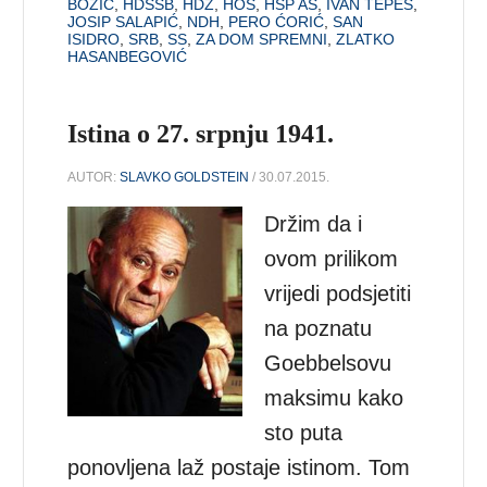
BOŽIĆ
,
HDSSB
,
HDZ
,
HOS
,
HSP AS
,
IVAN TEPEŠ
,
JOSIP SALAPIĆ
,
NDH
,
PERO ĆORIĆ
,
SAN
ISIDRO
,
SRB
,
SS
,
ZA DOM SPREMNI
,
ZLATKO
HASANBEGOVIĆ
Istina o 27. srpnju 1941.
AUTOR:
SLAVKO GOLDSTEIN
/ 30.07.2015.
Držim da i
ovom prilikom
vrijedi podsjetiti
na poznatu
Goebbelsovu
maksimu kako
sto puta
ponovljena laž postaje istinom. Tom