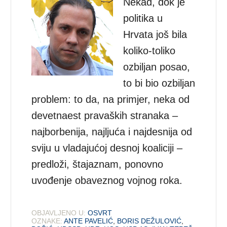
Nekad, dok je
politika u
Hrvata još bila
koliko-toliko
ozbiljan posao,
to bi bio ozbiljan
problem: to da, na primjer, neka od
devetnaest pravaških stranaka –
najborbenija, najljuća i najdesnija od
sviju u vladajućoj desnoj koaliciji –
predloži, štajaznam, ponovno
uvođenje obaveznog vojnog roka.
OBJAVLJENO U:
OSVRT
OZNAKE:
ANTE PAVELIĆ
,
BORIS DEŽULOVIĆ
,