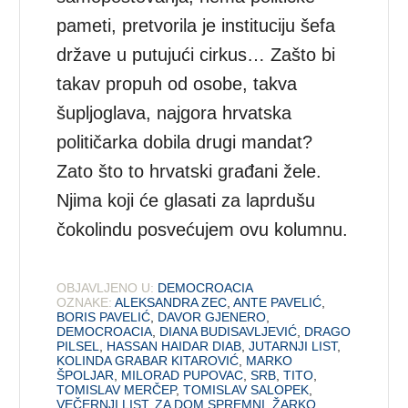
pameti, pretvorila je instituciju šefa
države u putujući cirkus… Zašto bi
takav propuh od osobe, takva
šupljoglava, najgora hrvatska
političarka dobila drugi mandat?
Zato što to hrvatski građani žele.
Njima koji će glasati za laprdušu
čokolindu posvećujem ovu kolumnu.
OBJAVLJENO U:
DEMOCROACIA
OZNAKE:
ALEKSANDRA ZEC
,
ANTE PAVELIĆ
,
BORIS PAVELIĆ
,
DAVOR GJENERO
,
DEMOCROACIA
,
DIANA BUDISAVLJEVIĆ
,
DRAGO
PILSEL
,
HASSAN HAIDAR DIAB
,
JUTARNJI LIST
,
KOLINDA GRABAR KITAROVIĆ
,
MARKO
ŠPOLJAR
,
MILORAD PUPOVAC
,
SRB
,
TITO
,
TOMISLAV MERČEP
,
TOMISLAV SALOPEK
,
VEČERNJI LIST
,
ZA DOM SPREMNI
,
ŽARKO