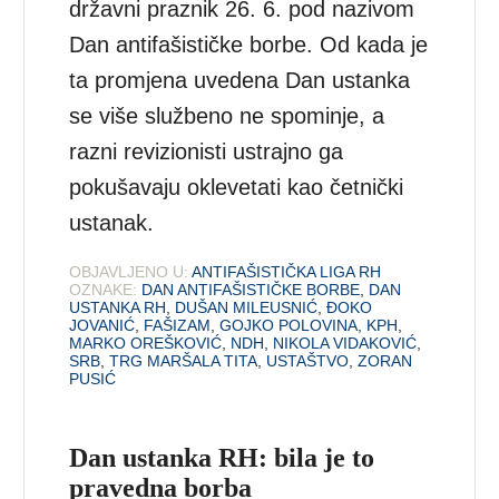
državni praznik 26. 6. pod nazivom
Dan antifašističke borbe. Od kada je
ta promjena uvedena Dan ustanka
se više službeno ne spominje, a
razni revizionisti ustrajno ga
pokušavaju oklevetati kao četnički
ustanak.
OBJAVLJENO U:
ANTIFAŠISTIČKA LIGA RH
OZNAKE:
DAN ANTIFAŠISTIČKE BORBE
,
DAN
USTANKA RH
,
DUŠAN MILEUSNIĆ
,
ĐOKO
JOVANIĆ
,
FAŠIZAM
,
GOJKO POLOVINA
,
KPH
,
MARKO OREŠKOVIĆ
,
NDH
,
NIKOLA VIDAKOVIĆ
,
SRB
,
TRG MARŠALA TITA
,
USTAŠTVO
,
ZORAN
PUSIĆ
Dan ustanka RH: bila je to
pravedna borba