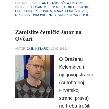
OBJAVLJENO U:
ANTIFAŠISTIČKA LIGA RH
OZNAKE:
DUŠAN MILEUSNIĆ
,
ĐOKO JOVANIĆ
,
EU
,
GOJKO POLOVINA
,
MARKO OREŠKOVIĆ
,
NIKOLA VIDAKOVIĆ
,
NOB
,
SRB
,
ZORAN PUSIĆ
Zamislite četnički šator na
Ovčari
AUTOR:
JASMIN KLARIĆ
/ 17.07.2016.
O Draženu
Kelemincu i
njegovoj stranci
(Autohtonoj
Hrvatskoj
stranci prava)
ne treba trošiti