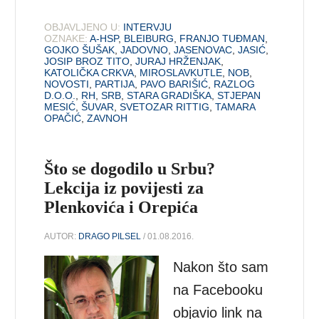
OBJAVLJENO U:
INTERVJU
OZNAKE:
A-HSP
,
BLEIBURG
,
FRANJO TUĐMAN
,
GOJKO ŠUŠAK
,
JADOVNO
,
JASENOVAC
,
JASIĆ
,
JOSIP BROZ TITO
,
JURAJ HRŽENJAK
,
KATOLIČKA CRKVA
,
MIROSLAVKUTLE
,
NOB
,
NOVOSTI
,
PARTIJA
,
PAVO BARIŠIĆ
,
RAZLOG
D.O.O.
,
RH
,
SRB
,
STARA GRADIŠKA
,
STJEPAN
MESIĆ
,
ŠUVAR
,
SVETOZAR RITTIG
,
TAMARA
OPAČIĆ
,
ZAVNOH
Što se dogodilo u Srbu?
Lekcija iz povijesti za
Plenkovića i Orepića
AUTOR:
DRAGO PILSEL
/ 01.08.2016.
Nakon što sam
na Facebooku
objavio link na