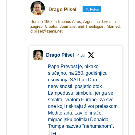
Drago Pilsel
Follow
Born in 1962 in Buenos Aires, Argentina. Lives in
Zagreb, Croatia. Journalist and Theologian. Married.
d.pilsel@zamir.net
Drago Pilsel
4 Jul
Papa Prevost je, nikako
slučajno, na 250. godišnjicu
osnivanja SAD-a i Dan
neovisnosti, posjetio otok
Lampedusu, simbolu, jer ga se
smatra "vratom Europe" za sve
one koji riskiraju život prelaskom
Mediterana. Lav je, inače,
migracijsku politiku Donalda
Trumpa nazvao "nehumanom".