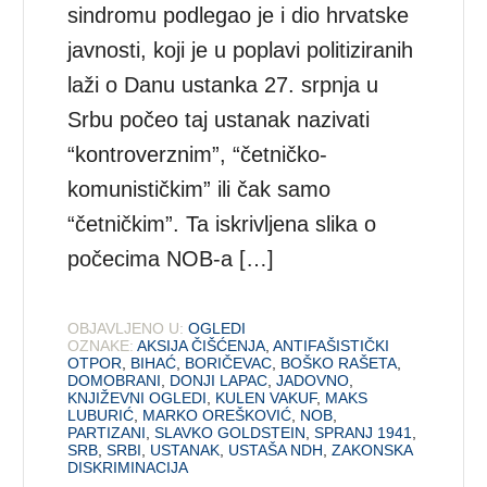
sindromu podlegao je i dio hrvatske
javnosti, koji je u poplavi politiziranih
laži o Danu ustanka 27. srpnja u
Srbu počeo taj ustanak nazivati
“kontroverznim”, “četničko-
komunističkim” ili čak samo
“četničkim”. Ta iskrivljena slika o
počecima NOB-a […]
OBJAVLJENO U:
OGLEDI
OZNAKE:
AKSIJA ČIŠĆENJA
,
ANTIFAŠISTIČKI
OTPOR
,
BIHAĆ
,
BORIČEVAC
,
BOŠKO RAŠETA
,
DOMOBRANI
,
DONJI LAPAC
,
JADOVNO
,
KNJIŽEVNI OGLEDI
,
KULEN VAKUF
,
MAKS
LUBURIĆ
,
MARKO OREŠKOVIĆ
,
NOB
,
PARTIZANI
,
SLAVKO GOLDSTEIN
,
SPRANJ 1941
,
SRB
,
SRBI
,
USTANAK
,
USTAŠA NDH
,
ZAKONSKA
DISKRIMINACIJA