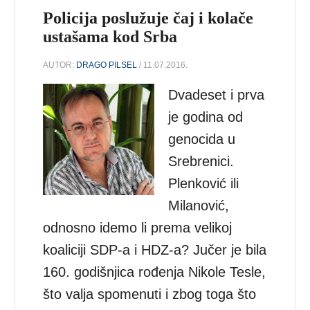
Policija poslužuje čaj i kolače
ustašama kod Srba
AUTOR:
DRAGO PILSEL
/ 11.07.2016.
Dvadeset i prva
je godina od
genocida u
Srebrenici.
Plenković ili
Milanović,
odnosno idemo li prema velikoj
koaliciji SDP-a i HDZ-a? Jučer je bila
160. godišnjica rođenja Nikole Tesle,
što valja spomenuti i zbog toga što