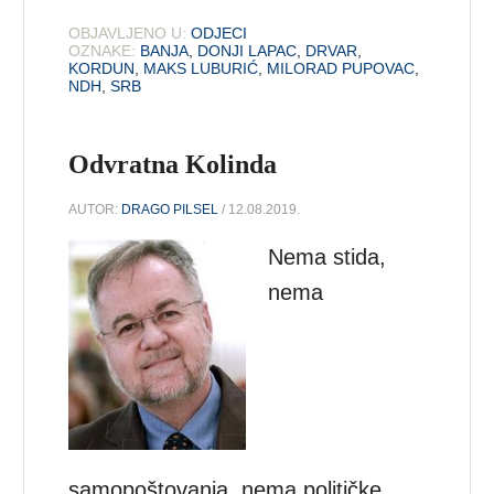
OBJAVLJENO U:
ODJECI
OZNAKE:
BANJA
,
DONJI LAPAC
,
DRVAR
,
KORDUN
,
MAKS LUBURIĆ
,
MILORAD PUPOVAC
,
NDH
,
SRB
Odvratna Kolinda
AUTOR:
DRAGO PILSEL
/ 12.08.2019.
Nema stida,
nema
samopoštovanja, nema političke