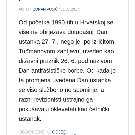
AUTOR:
ZORAN PUSIĆ
/ 31.07.2017.
Od početka 1990-tih u Hrvatskoj se
više ne obilježava dotadašnji Dan
ustanka 27. 7., nego je, po izričitom
Tuđmanovom zahtjevu, uveden kao
državni praznik 26. 6. pod nazivom
Dan antifašističke borbe. Od kada je
ta promjena uvedena Dan ustanka
se više službeno ne spominje, a
razni revizionisti ustrajno ga
pokušavaju oklevetati kao četnički
ustanak.
OBJAVLJENO U:
ODJECI