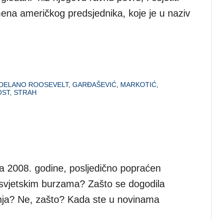
mena američkog predsjednika, koje je u naziv
 DELANO ROOSEVELT
,
GARĐAŠEVIĆ
,
MARKOTIĆ
,
OST
,
STRAH
a 2008. godine, posljedično popraćen
svjetskim burzama? Zašto se dogodila
šnja? Ne, zašto? Kada ste u novinama