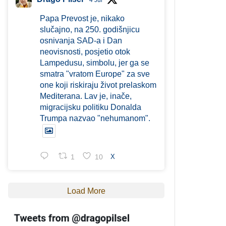
4 Jul
Papa Prevost je, nikako
slučajno, na 250. godišnjicu
osnivanja SAD-a i Dan
neovisnosti, posjetio otok
Lampedusu, simbolu, jer ga se
smatra "vratom Europe" za sve
one koji riskiraju život prelaskom
Mediterana. Lav je, inače,
migracijsku politiku Donalda
Trumpa nazvao "nehumanom".
1
10
X
Load More