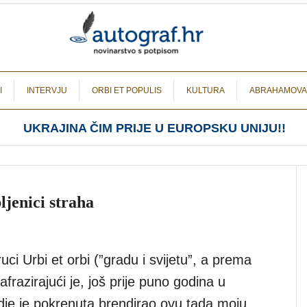
I
INTERVJU
ORBI ET POPULIS
KULTURA
ABRAHAMOVA
UKRAJINA ČIM PRIJE U EUROPSKU UNIJU!!
ljenici straha
uci Urbi et orbi (”gradu i svijetu”, a prema
afrazirajući je, još prije puno godina u
dje je pokrenuta brendirao ovu tada moju