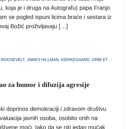
, koja je i druga na Autografu) papa Franjo
m se pogled ispuni licima braće i sestara iz
 ovaj Božić proživljavaju […]
 ROOSEVELT
,
JAMES HILLMAN
,
KIERKEGAARD
,
ORBI ET
o za humor i difuzija agresije
rijski doprinos demokraciji i zdravom društvu
 evaluacija javnih osoba, osobito onih na
uštvene moći, tako da se niti jedan mućak