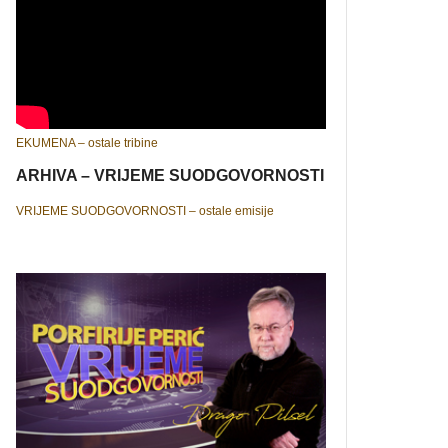
EKUMENA – ostale tribine
ARHIVA – VRIJEME SUODGOVORNOSTI
VRIJEME SUODGOVORNOSTI – ostale emisije