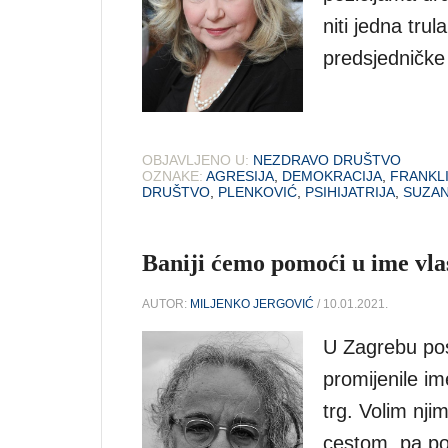
niti jedna tru
predsjedničke 
OBJAVLJENO U:
NEZDRAVO DRUŠTVO
OZNAKE:
AGRESIJA
,
DEMOKRACIJA
,
FRANKL
DRUŠTVO
,
PLENKOVIĆ
,
PSIHIJATRIJA
,
SUZAN
Baniji ćemo pomoći u ime vlas
AUTOR:
MILJENKO JERGOVIĆ
/ 10.01.2021.
U Zagrebu post
promijenile i
trg. Volim nji
cestom, pa pog