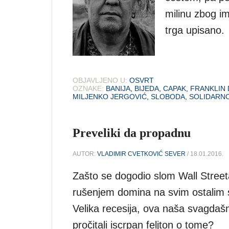
milinu zbog i
trga upisano.
OBJAVLJENO U:
OSVRT
OZNAKE:
BANIJA
,
BIJEDA
,
CAPAK
,
FRANKLIN
MILJENKO JERGOVIĆ
,
SLOBODA
,
SOLIDARN
Preveliki da propadnu
AUTOR:
VLADIMIR CVETKOVIĆ SEVER
/ 18.01.2016.
Zašto se dogodio slom Wall Street
rušenjem domina na svim ostalim 
Velika recesija, ova naša svagda
pročitali iscrpan feljton o tome?