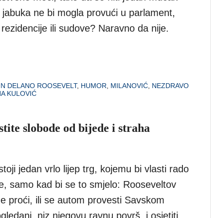
la jabuka ne bi mogla provući u parlament,
rezidencije ili sudove? Naravno da nije.
IN DELANO ROOSEVELT
,
HUMOR
,
MILANOVIĆ
,
NEZDRAVO
A KULOVIĆ
tite slobode od bijede i straha
oji jedan vrlo lijep trg, kojemu bi vlasti rado
me, samo kad bi se to smjelo: Rooseveltov
me proći, ili se autom provesti Savskom
ledani niz njegovu ravnu površ, i osjetiti