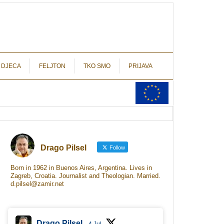
autograf.hr
novinarstvo s potpisom
 DJECA
FELJTON
TKO SMO
PRIJAVA
Drago Pilsel
Follow
Born in 1962 in Buenos Aires, Argentina. Lives in
Zagreb, Croatia. Journalist and Theologian. Married.
d.pilsel@zamir.net
Drago Pilsel