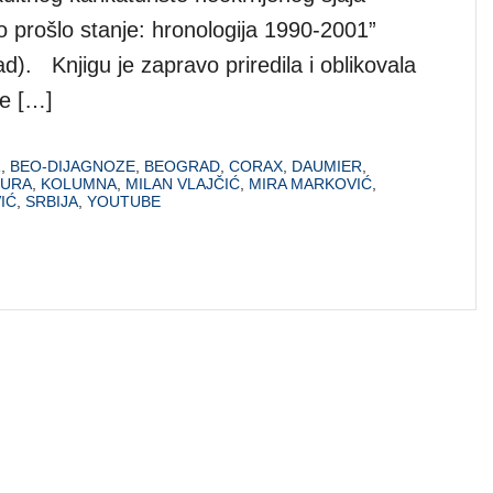
 prošlo stanje: hronologija 1990-2001”
d). Knjigu je zapravo priredila i oblikovala
ne […]
R
,
BEO-DIJAGNOZE
,
BEOGRAD
,
CORAX
,
DAUMIER
,
TURA
,
KOLUMNA
,
MILAN VLAJČIĆ
,
MIRA MARKOVIĆ
,
IĆ
,
SRBIJA
,
YOUTUBE