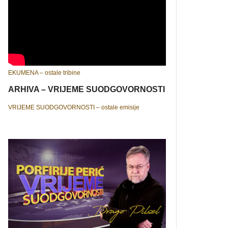
EKUMENA – ostale tribine
ARHIVA – VRIJEME SUODGOVORNOSTI
VRIJEME SUODGOVORNOSTI – ostale emisije