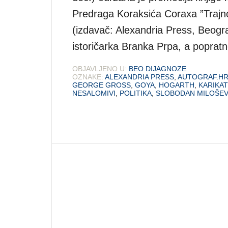
Predraga Koraksića Coraxa ”Trajno
(izdavač: Alexandria Press, Beogra
istoričarka Branka Prpa, a poprat
OBJAVLJENO U:
BEO DIJAGNOZE
OZNAKE:
ALEXANDRIA PRESS
,
AUTOGRAF.H
GEORGE GROSS
,
GOYA
,
HOGARTH
,
KARIKA
NESALOMIVI
,
POLITIKA
,
SLOBODAN MILOŠEV