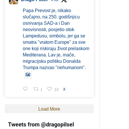
4 Jul
Papa Prevost je, nikako
slučajno, na 250. godišnjicu
osnivanja SAD-a i Dan
neovisnosti, posjetio otok
Lampedusu, simbolu, jer ga se
smatra "vratom Europe" za sve
one koji riskiraju život prelaskom
Mediterana. Lav je, inače,
migracijsku politiku Donalda
Trumpa nazvao "nehumanom".
1
10
X
Load More