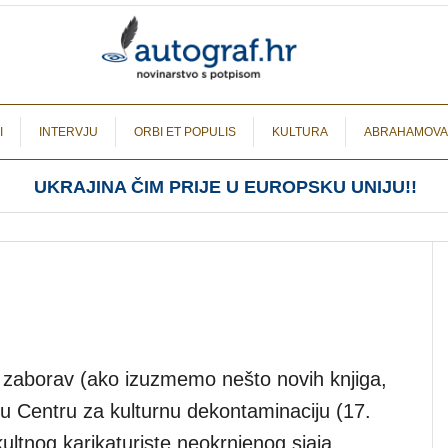
I
INTERVJU
ORBI ET POPULIS
KULTURA
ABRAHAMOVA
UKRAJINA ČIM PRIJE U EUROPSKU UNIJU!!
 zaborav (ako izuzmemo nešto novih knjiga,
 u Centru za kulturnu dekontaminaciju (17.
ultnog karikaturiste neokrnjenog sjaja