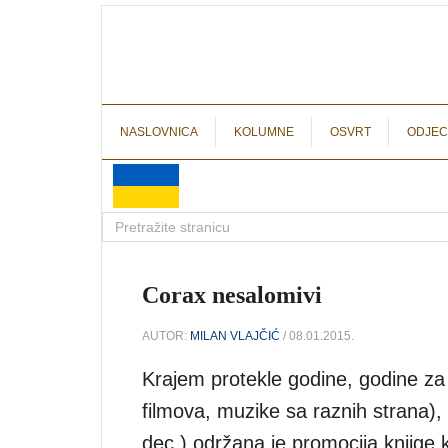
NASLOVNICA
KOLUMNE
OSVRT
ODJEC
Corax nesalomivi
AUTOR:
MILAN VLAJČIĆ
/ 08.01.2015.
Krajem protekle godine, godine za
filmova, muzike sa raznih strana),
dec.) održana je promocija knjige k