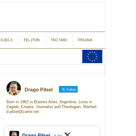
autograf.hr
novinarstvo s potpisom
 DJECA
FELJTON
TKO SMO
PRIJAVA
Drago Pilsel
Follow
Born in 1962 in Buenos Aires, Argentina. Lives in
Zagreb, Croatia. Journalist and Theologian. Married.
d.pilsel@zamir.net
Drago Pilsel