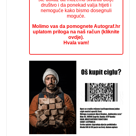
društvo i da ponekad valja htjeti i
nemoguće kako bismo dosegnuli
moguće.
Molimo vas da pomognete Autograf.hr
uplatom priloga na naš račun (kliknite
ovdje).
Hvala vam!