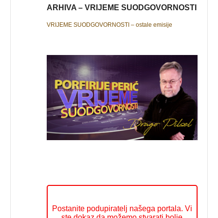
ARHIVA – VRIJEME SUODGOVORNOSTI
VRIJEME SUODGOVORNOSTI – ostale emisije
Postanite podupiratelj našega portala. Vi
ste dokaz da možemo stvarati bolje