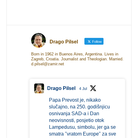
Drago Pilsel
Follow
Born in 1962 in Buenos Aires, Argentina. Lives in
Zagreb, Croatia. Journalist and Theologian. Married.
d.pilsel@zamir.net
Drago Pilsel
4 Jul
Papa Prevost je, nikako
slučajno, na 250. godišnjicu
osnivanja SAD-a i Dan
neovisnosti, posjetio otok
Lampedusu, simbolu, jer ga se
smatra "vratom Europe" za sve