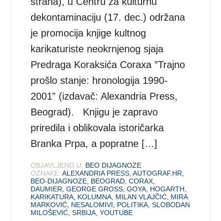
strana), u Centru za kulturnu
dekontaminaciju (17. dec.) održana
je promocija knjige kultnog
karikaturiste neokrnjenog sjaja
Predraga Koraksića Coraxa ”Trajno
prošlo stanje: hronologija 1990-
2001” (izdavač: Alexandria Press,
Beograd). Knjigu je zapravo
priredila i oblikovala istoričarka
Branka Prpa, a popratne […]
OBJAVLJENO U:
BEO DIJAGNOZE
OZNAKE:
ALEXANDRIA PRESS
,
AUTOGRAF.HR
,
BEO-DIJAGNOZE
,
BEOGRAD
,
CORAX
,
DAUMIER
,
GEORGE GROSS
,
GOYA
,
HOGARTH
,
KARIKATURA
,
KOLUMNA
,
MILAN VLAJČIĆ
,
MIRA
MARKOVIĆ
,
NESALOMIVI
,
POLITIKA
,
SLOBODAN
MILOŠEVIĆ
,
SRBIJA
,
YOUTUBE