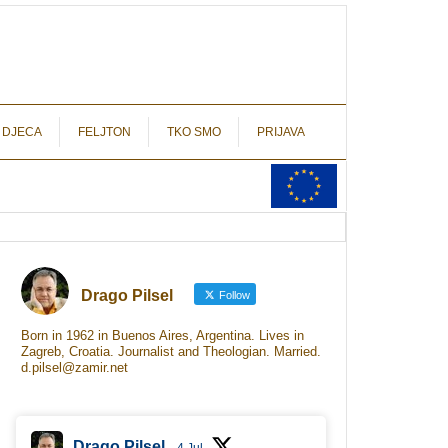
autograf.hr
novinarstvo s potpisom
 DJECA
FELJTON
TKO SMO
PRIJAVA
Drago Pilsel
Follow
Born in 1962 in Buenos Aires, Argentina. Lives in
Zagreb, Croatia. Journalist and Theologian. Married.
d.pilsel@zamir.net
Drago Pilsel