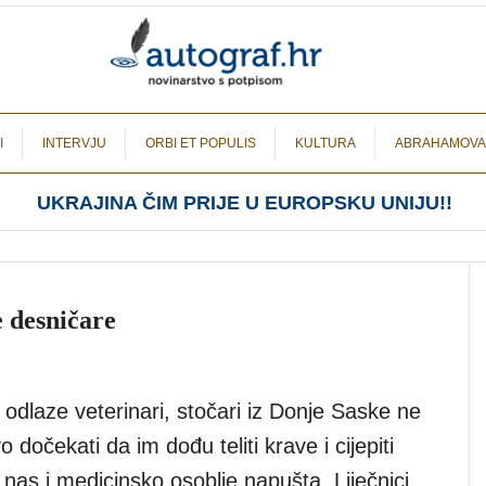
I
INTERVJU
ORBI ET POPULIS
KULTURA
ABRAHAMOVA
UKRAJINA ČIM PRIJE U EUROPSKU UNIJU!!
e desničare
odlaze veterinari, stočari iz Donje Saske ne
 dočekati da im dođu teliti krave i cijepiti
nas i medicinsko osoblje napušta. Liječnici