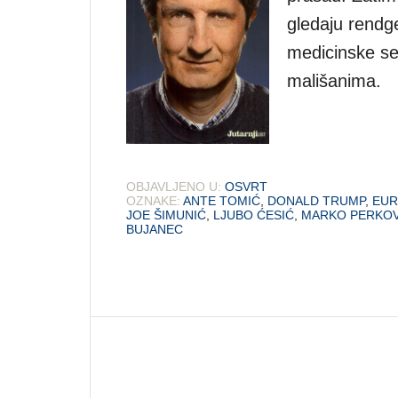
gledaju rendg
medicinske se
mališanima.
OBJAVLJENO U:
OSVRT
OZNAKE:
ANTE TOMIĆ
,
DONALD TRUMP
,
EUR
JOE ŠIMUNIĆ
,
LJUBO ĆESIĆ
,
MARKO PERKO
BUJANEC