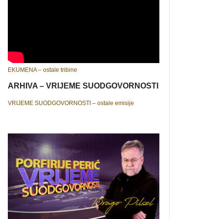
EKUMENA – ostale tribine
ARHIVA – VRIJEME SUODGOVORNOSTI
VRIJEME SUODGOVORNOSTI – ostale emisije