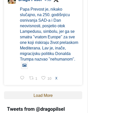
4 Jul
Papa Prevost je, nikako
slučajno, na 250. godišnjicu
osnivanja SAD-a i Dan
neovisnosti, posjetio otok
Lampedusu, simbolu, jer ga se
smatra "vratom Europe" za sve
one koji riskiraju život prelaskom
Mediterana. Lav je, inače,
migracijsku politiku Donalda
Trumpa nazvao "nehumanom".
1
10
X
Load More