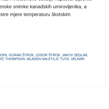
enske snimke kanadskih umirovljenika, a
stre mjere temperaturu škotskim
OPA
,
GORAN ŠTROK
,
IZIDOR ŠTROK
,
JAKOV SEDLAR
,
VIĆ THOMPSON
,
MLADEN NALETILIĆ TUTA
,
VELIMIR