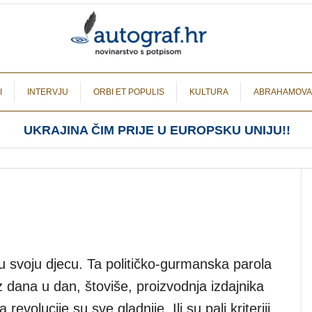
I
INTERVJU
ORBI ET POPULIS
KULTURA
ABRAHAMOVA
UKRAJINA ČIM PRIJE U EUROPSKU UNIJU!!
u svoju djecu. Ta političko-gurmanska parola
z dana u dan, štoviše, proizvodnja izdajnika
 revolucije su sve gladnije. Ili su pali kriteriji