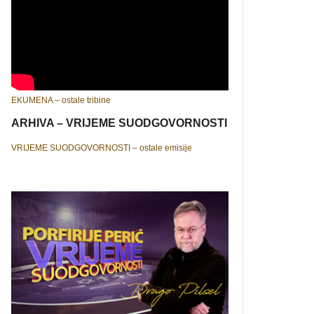
EKUMENA – ostale tribine
ARHIVA – VRIJEME SUODGOVORNOSTI
VRIJEME SUODGOVORNOSTI – ostale emisije