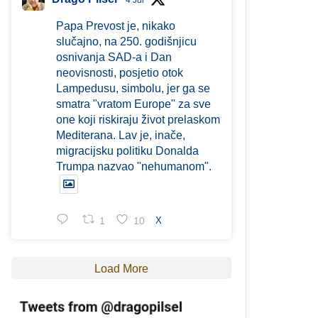
4 Jul
Papa Prevost je, nikako
slučajno, na 250. godišnjicu
osnivanja SAD-a i Dan
neovisnosti, posjetio otok
Lampedusu, simbolu, jer ga se
smatra "vratom Europe" za sve
one koji riskiraju život prelaskom
Mediterana. Lav je, inače,
migracijsku politiku Donalda
Trumpa nazvao "nehumanom".
1
10
X
Load More