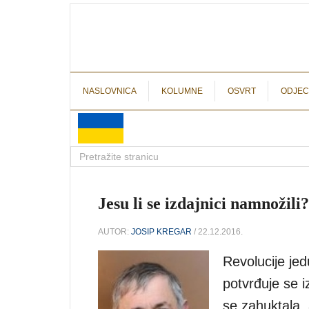
NASLOVNICA
KOLUMNE
OSVRT
ODJEC
Jesu li se izdajnici namnožili?
AUTOR:
JOSIP KREGAR
/ 22.12.2016.
Revolucije jed
potvrđuje se i
se zahuktala, a