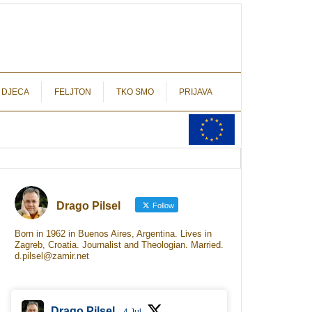
autograf.hr
novinarstvo s potpisom
 DJECA
FELJTON
TKO SMO
PRIJAVA
Drago Pilsel
Follow
Born in 1962 in Buenos Aires, Argentina. Lives in
Zagreb, Croatia. Journalist and Theologian. Married.
d.pilsel@zamir.net
Drago Pilsel