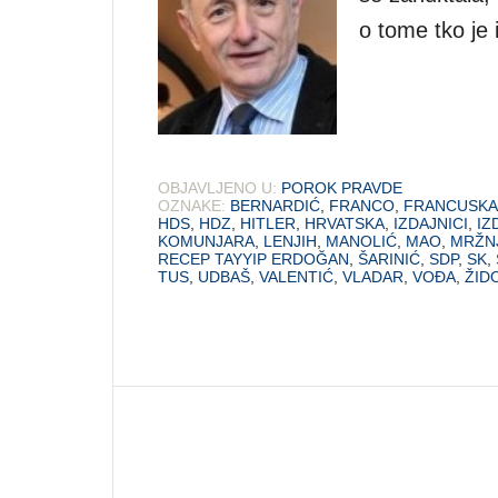
o tome tko je i
OBJAVLJENO U:
POROK PRAVDE
OZNAKE:
BERNARDIĆ
,
FRANCO
,
FRANCUSKA
HDS
,
HDZ
,
HITLER
,
HRVATSKA
,
IZDAJNICI
,
IZ
KOMUNJARA
,
LENJIH
,
MANOLIĆ
,
MAO
,
MRŽN
RECEP TAYYIP ERDOĞAN
,
ŠARINIĆ
,
SDP
,
SK
,
TUS
,
UDBAŠ
,
VALENTIĆ
,
VLADAR
,
VOĐA
,
ŽID