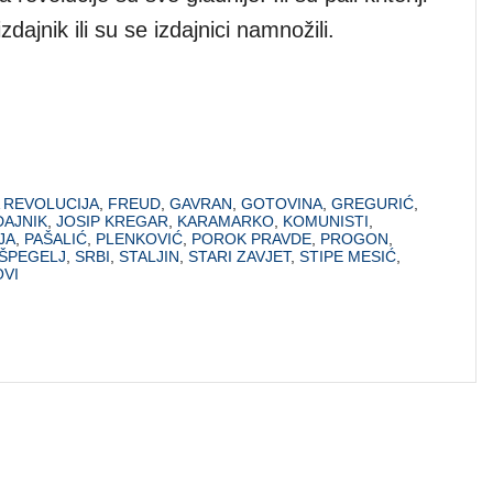
zdajnik ili su se izdajnici namnožili.
 REVOLUCIJA
,
FREUD
,
GAVRAN
,
GOTOVINA
,
GREGURIĆ
,
DAJNIK
,
JOSIP KREGAR
,
KARAMARKO
,
KOMUNISTI
,
JA
,
PAŠALIĆ
,
PLENKOVIĆ
,
POROK PRAVDE
,
PROGON
,
ŠPEGELJ
,
SRBI
,
STALJIN
,
STARI ZAVJET
,
STIPE MESIĆ
,
OVI