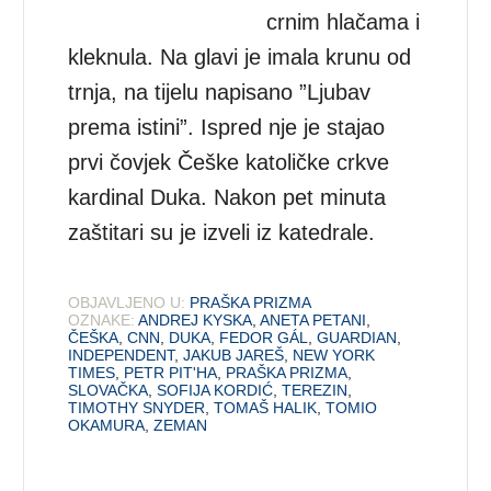
crnim hlačama i
kleknula. Na glavi je imala krunu od
trnja, na tijelu napisano ”Ljubav
prema istini”. Ispred nje je stajao
prvi čovjek Češke katoličke crkve
kardinal Duka. Nakon pet minuta
zaštitari su je izveli iz katedrale.
OBJAVLJENO U:
PRAŠKA PRIZMA
OZNAKE:
ANDREJ KYSKA
,
ANETA PETANI
,
ČEŠKA
,
CNN
,
DUKA
,
FEDOR GÁL
,
GUARDIAN
,
INDEPENDENT
,
JAKUB JAREŠ
,
NEW YORK
TIMES
,
PETR PIT'HA
,
PRAŠKA PRIZMA
,
SLOVAČKA
,
SOFIJA KORDIĆ
,
TEREZIN
,
TIMOTHY SNYDER
,
TOMAŠ HALIK
,
TOMIO
OKAMURA
,
ZEMAN