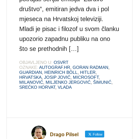
društvo”, emitiran jedva dva i pol
mjeseca na Hrvatskoj televiziji.
Mladi je pisac i filozof u svom članku
upozorio zapadnu publiku na ono
što se prethodnih […]
OBJAVLJENO U:
OSVRT
OZNAKE:
AUTOGRAF.HR
,
GORAN RADMAN
,
GUARDIAN
,
HEINRICH BÖLL
,
HITLER
,
HRVATSKA
,
JOSIP JOVIĆ
,
MICROSOFT
,
MILANOVIĆ
,
MILJENKO JERGOVIĆ
,
ŠIMUNIĆ
,
SREĆKO HORVAT
,
VLADA
Drago Pilsel
Follow