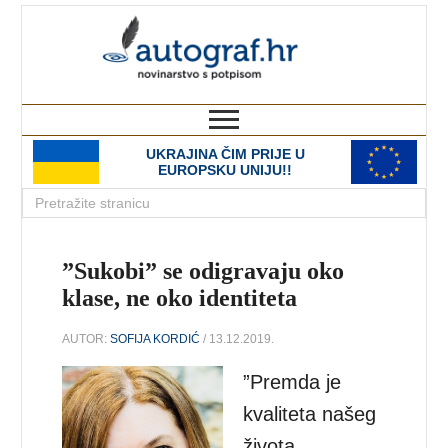
autograf.hr
novinarstvo s potpisom
UKRAJINA ČIM PRIJE U
EUROPSKU UNIJU!!
”Sukobi” se odigravaju oko
klase, ne oko identiteta
AUTOR:
SOFIJA KORDIĆ
/ 13.12.2019.
”Premda je
kvaliteta našeg
života