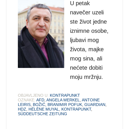
U petak
navečer uzeli
ste život jedne
iznimne osobe,
ljubavi mog
života, majke
mog sina, ali
nećete dobiti
moju mržnju.
OBJAVLJENO U:
KONTRAPUNKT
OZNAKE:
AFD
,
ANGELA MERKEL
,
ANTOINE
LEIRIS
,
BOŽIĆ
,
BRANIMIR POFUK
,
GUARDIAN
,
HDZ
,
HÉLÈNE MUYAL
,
KONTRAPUNKT
,
SÜDDEUTSCHE ZEITUNG