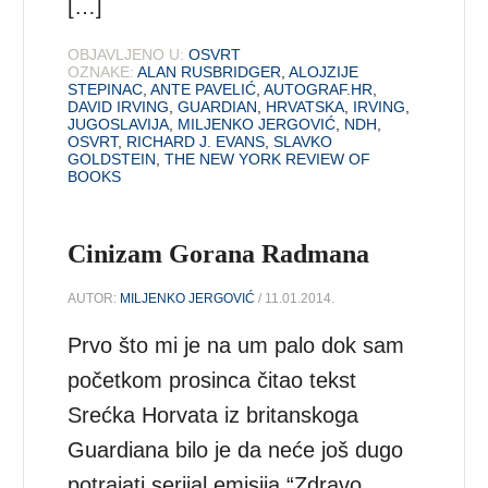
[…]
OBJAVLJENO U:
OSVRT
OZNAKE:
ALAN RUSBRIDGER
,
ALOJZIJE
STEPINAC
,
ANTE PAVELIĆ
,
AUTOGRAF.HR
,
DAVID IRVING
,
GUARDIAN
,
HRVATSKA
,
IRVING
,
JUGOSLAVIJA
,
MILJENKO JERGOVIĆ
,
NDH
,
OSVRT
,
RICHARD J. EVANS
,
SLAVKO
GOLDSTEIN
,
THE NEW YORK REVIEW OF
BOOKS
Cinizam Gorana Radmana
AUTOR:
MILJENKO JERGOVIĆ
/ 11.01.2014.
Prvo što mi je na um palo dok sam
početkom prosinca čitao tekst
Srećka Horvata iz britanskoga
Guardiana bilo je da neće još dugo
potrajati serijal emisija “Zdravo