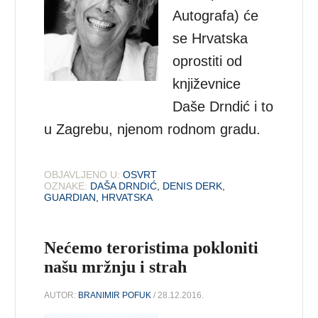
Autografa) će
se Hrvatska
oprostiti od
književnice
Daše Drndić i to
u Zagrebu, njenom rodnom gradu.
OBJAVLJENO U:
OSVRT
OZNAKE:
DAŠA DRNDIĆ
,
DENIS DERK
,
GUARDIAN
,
HRVATSKA
Nećemo teroristima pokloniti
našu mržnju i strah
AUTOR:
BRANIMIR POFUK
/ 28.12.2016.