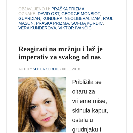
OBJAVLJENO U:
PRAŠKA PRIZMA
OZNAKE:
DAVID OST
,
GEORGE MONBIOT
,
GUARDIAN
,
KUNDERA
,
NEOLIBERALIZAM
,
PAUL
MASON
,
PRAŠKA PRIZMA
,
SOFIJA KORDIĆ
,
VĚRA KUNDEROVÁ
,
VIKTOR IVANČIĆ
Reagirati na mržnju i laž je
imperativ za svakog od nas
AUTOR:
SOFIJA KORDIĆ
/ 06.11.2018.
Približila se
oltaru za
vrijeme mise,
skinula kaput,
ostala u
grudnjaku i