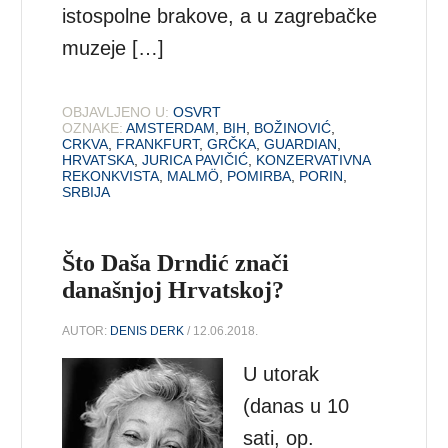
istospolne brakove, a u zagrebačke
muzeje […]
OBJAVLJENO U:
OSVRT
OZNAKE:
AMSTERDAM
,
BIH
,
BOŽINOVIĆ
,
CRKVA
,
FRANKFURT
,
GRČKA
,
GUARDIAN
,
HRVATSKA
,
JURICA PAVIČIĆ
,
KONZERVATIVNA
REKONKVISTA
,
MALMÖ
,
POMIRBA
,
PORIN
,
SRBIJA
Što Daša Drndić znači
današnjoj Hrvatskoj?
AUTOR:
DENIS DERK
/ 12.06.2018.
U utorak
(danas u 10
sati, op.