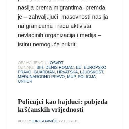
nasilja prema migrantima, premda
je – zahvaljujući masovnosti nasilja
na granicama i radu aktivista
nevladinih organizacija i medija –
istinu nemoguće prikriti.
OBJAVLJENO U:
OSVRT
OZNAKE:
BIH
,
DENIS ROMAC
,
EU
,
EUROPSKO
PRAVO
,
GUARDIAN
,
HRVATSKA
,
LJUDSKOST
,
MEĐUNARODNO PRAVO
,
MUP
,
POLICIJA
,
UNHCR
Policajci kao hajduci: pobjeda
kršćanskih vrijednosti
AUTOR:
JURICA PAVIČIĆ
/ 20.08.2018.