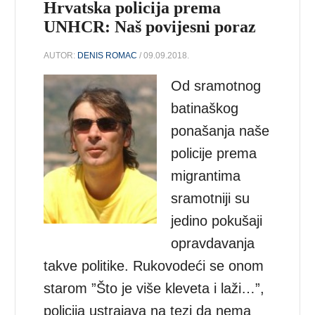
Hrvatska policija prema
UNHCR: Naš povijesni poraz
AUTOR:
DENIS ROMAC
/ 09.09.2018.
Od sramotnog
batinaškog
ponašanja naše
policije prema
migrantima
sramotniji su
jedino pokušaji
opravdavanja
takve politike. Rukovodeći se onom
starom ”Što je više kleveta i laži…”,
policija ustrajava na tezi da nema