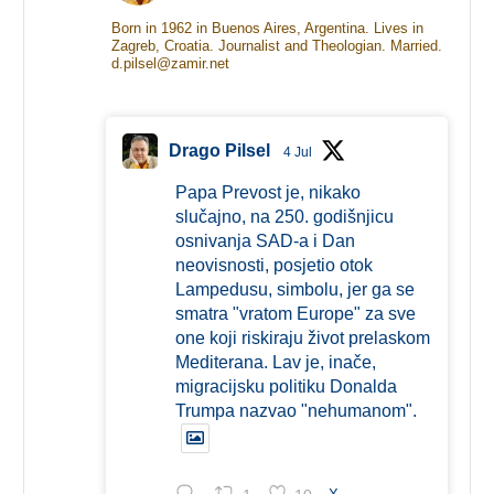
Born in 1962 in Buenos Aires, Argentina. Lives in
Zagreb, Croatia. Journalist and Theologian. Married.
d.pilsel@zamir.net
Drago Pilsel
4 Jul
Papa Prevost je, nikako
slučajno, na 250. godišnjicu
osnivanja SAD-a i Dan
neovisnosti, posjetio otok
Lampedusu, simbolu, jer ga se
smatra "vratom Europe" za sve
one koji riskiraju život prelaskom
Mediterana. Lav je, inače,
migracijsku politiku Donalda
Trumpa nazvao "nehumanom".