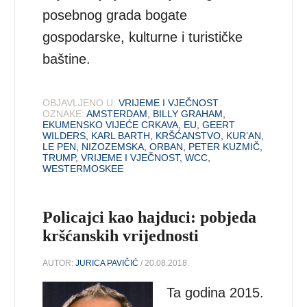
posebnog grada bogate
gospodarske, kulturne i turističke
baštine.
OBJAVLJENO U:
VRIJEME I VJEČNOST
OZNAKE:
AMSTERDAM
,
BILLY GRAHAM
,
EKUMENSKO VIJEĆE CRKAVA
,
EU
,
GEERT
WILDERS
,
KARL BARTH
,
KRŠĆANSTVO
,
KUR’AN
,
LE PEN
,
NIZOZEMSKA
,
ORBAN
,
PETER KUZMIČ
,
TRUMP
,
VRIJEME I VJEČNOST
,
WCC
,
WESTERMOSKEE
Policajci kao hajduci: pobjeda
kršćanskih vrijednosti
AUTOR:
JURICA PAVIČIĆ
/ 20.08.2018.
Ta godina 2015.