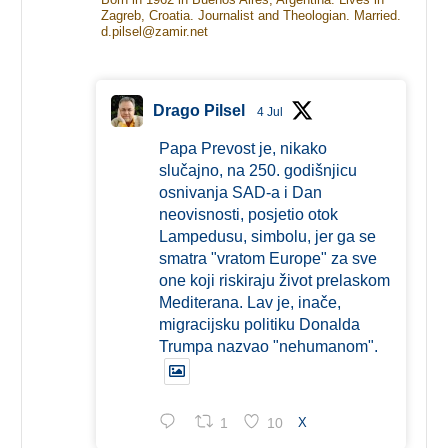
Zagreb, Croatia. Journalist and Theologian. Married.
d.pilsel@zamir.net
Drago Pilsel
4 Jul
Papa Prevost je, nikako
slučajno, na 250. godišnjicu
osnivanja SAD-a i Dan
neovisnosti, posjetio otok
Lampedusu, simbolu, jer ga se
smatra "vratom Europe" za sve
one koji riskiraju život prelaskom
Mediterana. Lav je, inače,
migracijsku politiku Donalda
Trumpa nazvao "nehumanom".
1
10
X