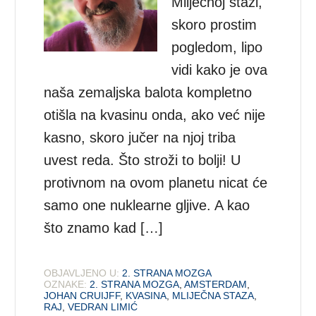
Mliječnoj stazi,
skoro prostim
pogledom, lipo
vidi kako je ova
naša zemaljska balota kompletno
otišla na kvasinu onda, ako već nije
kasno, skoro jučer na njoj triba
uvest reda. Što stroži to bolji! U
protivnom na ovom planetu nicat će
samo one nuklearne gljive. A kao
što znamo kad […]
OBJAVLJENO U:
2. STRANA MOZGA
OZNAKE:
2. STRANA MOZGA
,
AMSTERDAM
,
JOHAN CRUIJFF
,
KVASINA
,
MLIJEČNA STAZA
,
RAJ
,
VEDRAN LIMIĆ