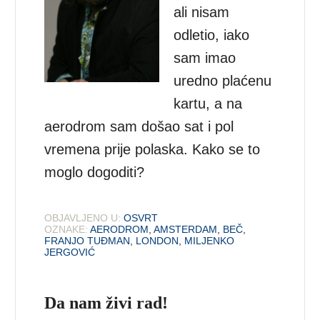
ali nisam
odletio, iako
sam imao
uredno plaćenu
kartu, a na
aerodrom sam došao sat i pol
vremena prije polaska. Kako se to
moglo dogoditi?
OBJAVLJENO U:
OSVRT
OZNAKE:
AERODROM
,
AMSTERDAM
,
BEČ
,
FRANJO TUĐMAN
,
LONDON
,
MILJENKO
JERGOVIĆ
Da nam živi rad!