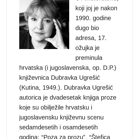
koji joj je nakon
1990. godine
dugo bio
adresa, 17.
ožujka je
preminula
hrvatska (i jugoslavenska, op. D.P.)
književnica Dubravka Ugrešić
(Kutina, 1949.). Dubravka Ugrešić
autorica je dvadesetak knjiga proze
koje su obilježile hrvatsku i
jugoslavensku književnu scenu
sedamdesetih i osamdesetih
godina: “Poza za prozu”, “Štefica