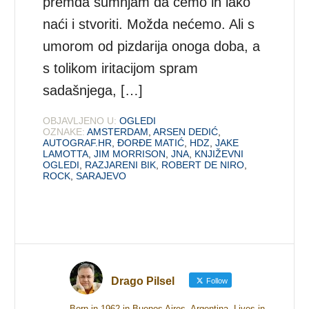
premda sumnjam da ćemo ih lako
naći i stvoriti. Možda nećemo. Ali s
umorom od pizdarija onoga doba, a
s tolikom iritacijom spram
sadašnjega, […]
OBJAVLJENO U:
OGLEDI
OZNAKE:
AMSTERDAM
,
ARSEN DEDIĆ
,
AUTOGRAF.HR
,
ĐORĐE MATIĆ
,
HDZ
,
JAKE
LAMOTTA
,
JIM MORRISON
,
JNA
,
KNJIŽEVNI
OGLEDI
,
RAZJARENI BIK
,
ROBERT DE NIRO
,
ROCK
,
SARAJEVO
Drago Pilsel
Follow
Born in 1962 in Buenos Aires, Argentina. Lives in