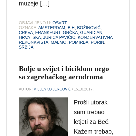
muzeje […]
OBJAVLJENO U:
OSVRT
OZNAKE:
AMSTERDAM
,
BIH
,
BOŽINOVIĆ
,
CRKVA
,
FRANKFURT
,
GRČKA
,
GUARDIAN
,
HRVATSKA
,
JURICA PAVIČIĆ
,
KONZERVATIVNA
REKONKVISTA
,
MALMÖ
,
POMIRBA
,
PORIN
,
SRBIJA
Bolje u svijet i biciklom nego
sa zagrebačkog aerodroma
AUTOR:
MILJENKO JERGOVIĆ
/ 15.10.2017.
Prošli utorak
sam trebao
letjeti za Beč.
Kažem trebao,