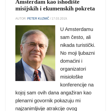
Amsterdam kao ishodište
misijskih i ekumenskih pokreta
AUTOR:
PETER KUZMIČ
/ 17.03.2019.
U Amsterdamu
sam često, ali
nikada turistički.
No moji ljubazni
domaćini i
organizatori
misiološke
konferencije na
kojoj sam ovih dana angažiran kao
plenarni govornik pokazuju mi
najzanimljivije atrakcije ovog