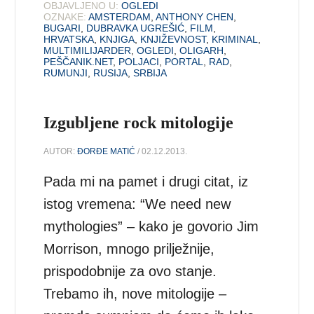
OBJAVLJENO U:
OGLEDI
OZNAKE:
AMSTERDAM
,
ANTHONY CHEN
,
BUGARI
,
DUBRAVKA UGREŠIĆ
,
FILM
,
HRVATSKA
,
KNJIGA
,
KNJIŽEVNOST
,
KRIMINAL
,
MULTIMILIJARDER
,
OGLEDI
,
OLIGARH
,
PEŠČANIK.NET
,
POLJACI
,
PORTAL
,
RAD
,
RUMUNJI
,
RUSIJA
,
SRBIJA
Izgubljene rock mitologije
AUTOR:
ĐORĐE MATIĆ
/ 02.12.2013.
Pada mi na pamet i drugi citat, iz
istog vremena: “We need new
mythologies” – kako je govorio Jim
Morrison, mnogo prilježnije,
prispodobnije za ovo stanje.
Trebamo ih, nove mitologije –