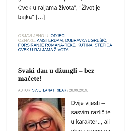
Cvek u raljama života”, “Život je
bajka” […]
OBJAVLJENO U:
ODJECI
OZNAKE:
AMSTERDAM
,
DUBRAVKA UGREŠIĆ
,
FORSIRANJE ROMANA-REKE
,
KUTINA
,
ŠTEFICA
CVEK U RALJAMA ŽIVOTA
Svaki dan u džungli – bez
mačete!
AUTOR:
SVJETLANA HRIBAR
/ 28.09.2019.
Dvije vijesti –
sasvim različite
u karakteru, ali
obje vezane uz