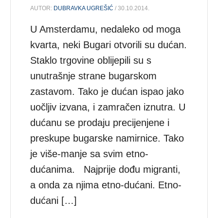
AUTOR:
DUBRAVKA UGREŠIĆ
/ 30.10.2014.
U Amsterdamu, nedaleko od moga
kvarta, neki Bugari otvorili su dućan.
Staklo trgovine oblijepili su s
unutrašnje strane bugarskom
zastavom. Tako je dućan ispao jako
uočljiv izvana, i zamračen iznutra. U
dućanu se prodaju precijenjene i
preskupe bugarske namirnice. Tako
je više-manje sa svim etno-
dućanima. Najprije dođu migranti,
a onda za njima etno-dućani. Etno-
dućani […]