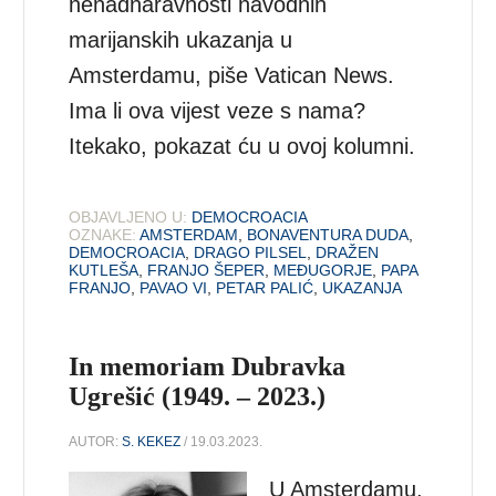
nenadnaravnosti navodnih
marijanskih ukazanja u
Amsterdamu, piše Vatican News.
Ima li ova vijest veze s nama?
Itekako, pokazat ću u ovoj kolumni.
OBJAVLJENO U:
DEMOCROACIA
OZNAKE:
AMSTERDAM
,
BONAVENTURA DUDA
,
DEMOCROACIA
,
DRAGO PILSEL
,
DRAŽEN
KUTLEŠA
,
FRANJO ŠEPER
,
MEĐUGORJE
,
PAPA
FRANJO
,
PAVAO VI
,
PETAR PALIĆ
,
UKAZANJA
In memoriam Dubravka
Ugrešić (1949. – 2023.)
AUTOR:
S. KEKEZ
/ 19.03.2023.
U Amsterdamu,