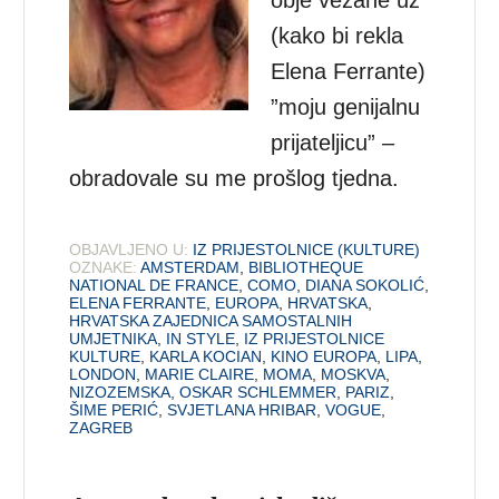
(kako bi rekla
Elena Ferrante)
”moju genijalnu
prijateljicu” –
obradovale su me prošlog tjedna.
OBJAVLJENO U:
IZ PRIJESTOLNICE (KULTURE)
OZNAKE:
AMSTERDAM
,
BIBLIOTHEQUE
NATIONAL DE FRANCE
,
COMO
,
DIANA SOKOLIĆ
,
ELENA FERRANTE
,
EUROPA
,
HRVATSKA
,
HRVATSKA ZAJEDNICA SAMOSTALNIH
UMJETNIKA
,
IN STYLE
,
IZ PRIJESTOLNICE
KULTURE
,
KARLA KOCIAN
,
KINO EUROPA
,
LIPA
,
LONDON
,
MARIE CLAIRE
,
MOMA
,
MOSKVA
,
NIZOZEMSKA
,
OSKAR SCHLEMMER
,
PARIZ
,
ŠIME PERIĆ
,
SVJETLANA HRIBAR
,
VOGUE
,
ZAGREB