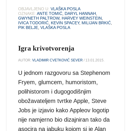
OBJAVLJENO U:
VLAŠKA POSLA
OZNAKE:
ANTE TOMIĆ
,
DARYL HANNAH
,
GWYNETH PALTROW
,
HARVEY WEINSTEIN
,
IVICA TODORIĆ
,
KEVIN SPACEY
,
MILIJAN BRKIĆ
,
PIK BELJE
,
VLAŠKA POSLA
Igra krivotvorenja
AUTOR:
VLADIMIR CVETKOVIĆ SEVER
/ 13.01.2015.
U jednom razgovoru sa Stephenom
Fryem, glumcem, humoristom,
polihistorom i dugogodišnjim
obožavateljem tvrtke Apple, Steve
Jobs je izjavio kako Appleov logotip
nije namjerno bio dizajniran tako da
asocira na jabuku kojom si je Alan