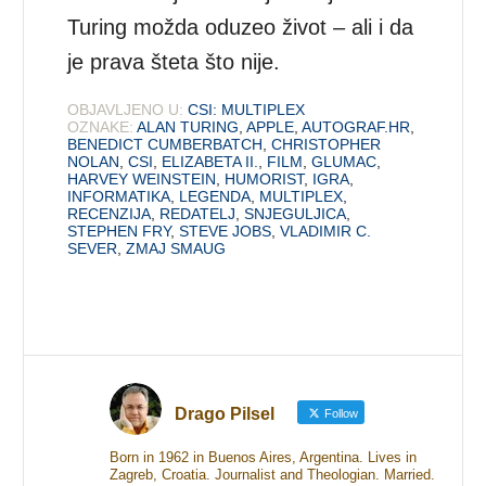
Turing možda oduzeo život – ali i da
je prava šteta što nije.
OBJAVLJENO U:
CSI: MULTIPLEX
OZNAKE:
ALAN TURING
,
APPLE
,
AUTOGRAF.HR
,
BENEDICT CUMBERBATCH
,
CHRISTOPHER
NOLAN
,
CSI
,
ELIZABETA II.
,
FILM
,
GLUMAC
,
HARVEY WEINSTEIN
,
HUMORIST
,
IGRA
,
INFORMATIKA
,
LEGENDA
,
MULTIPLEX
,
RECENZIJA
,
REDATELJ
,
SNJEGULJICA
,
STEPHEN FRY
,
STEVE JOBS
,
VLADIMIR C.
SEVER
,
ZMAJ SMAUG
Drago Pilsel
Follow
Born in 1962 in Buenos Aires, Argentina. Lives in
Zagreb, Croatia. Journalist and Theologian. Married.