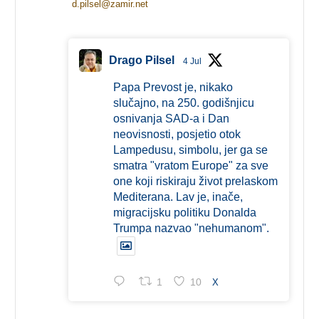
d.pilsel@zamir.net
Drago Pilsel
4 Jul
Papa Prevost je, nikako
slučajno, na 250. godišnjicu
osnivanja SAD-a i Dan
neovisnosti, posjetio otok
Lampedusu, simbolu, jer ga se
smatra "vratom Europe" za sve
one koji riskiraju život prelaskom
Mediterana. Lav je, inače,
migracijsku politiku Donalda
Trumpa nazvao "nehumanom".
1
10
X