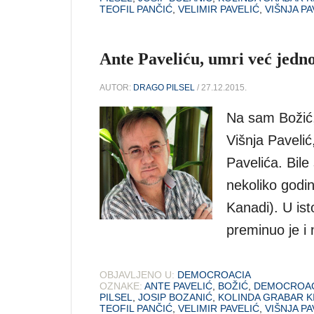
TEOFIL PANČIĆ
,
VELIMIR PAVELIĆ
,
VIŠNJA PA
Ante Paveliću, umri već jedn
AUTOR:
DRAGO PILSEL
/ 27.12.2015.
Na sam Božić,
Višnja Pavelić
Pavelića. Bile
nekoliko godin
Kanadi). U is
preminuo je i 
OBJAVLJENO U:
DEMOCROACIA
OZNAKE:
ANTE PAVELIĆ
,
BOŽIĆ
,
DEMOCROAC
PILSEL
,
JOSIP BOZANIĆ
,
KOLINDA GRABAR K
TEOFIL PANČIĆ
,
VELIMIR PAVELIĆ
,
VIŠNJA PA