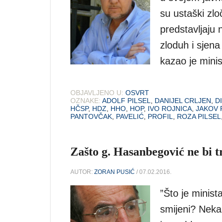
su ustaški zlo
predstavljaju 
zloduh i sjena
kazao je minis
OBJAVLJENO U:
OSVRT
OZNAKE:
ADOLF PILSEL
,
DANIJEL CRLJEN
,
D
HČSP
,
HDZ
,
HHO
,
HOP
,
IVO ROJNICA
,
JAKOV 
PANTOVČAK
,
PAVELIĆ
,
PROFIL
,
ROZA PILSEL
Zašto g. Hasanbegović ne bi t
AUTOR:
ZORAN PUSIĆ
/ 07.02.2016.
”Što je minist
smijeni? Neka