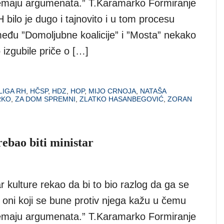
emaju argumenata.” T.Karamarko Formiranje
bilo je dugo i tajnovito i u tom procesu
eđu ”Domoljubne koalicije” i ”Mosta” nekako
izgubile priče o […]
LIGA RH
,
HČSP
,
HDZ
,
HOP
,
MIJO CRNOJA
,
NATAŠA
RKO
,
ZA DOM SPREMNI
,
ZLATKO HASANBEGOVIĆ
,
ZORAN
rebao biti ministar
ar kulture rekao da bi to bio razlog da ga se
 oni koji se bune protiv njega kažu u čemu
emaju argumenata.” T.Karamarko Formiranje