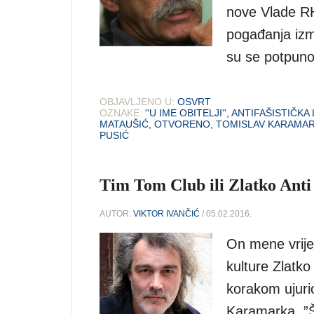
nove Vlade RH 
pogađanja izm
su se potpuno 
OBJAVLJENO U:
OSVRT
OZNAKE:
''U IME OBITELJI''
,
ANTIFAŠISTIČKA 
MATAUŠIĆ
,
OTVORENO
,
TOMISLAV KARAMA
PUSIĆ
Tim Tom Club ili Zlatko Anti 
AUTOR:
VIKTOR IVANČIĆ
/ 05.02.2016.
On mene vrijeđ
kulture Zlatk
korakom ujuri
Karamarka. ”Št