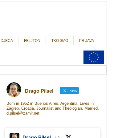
autograf.hr
novinarstvo s potpisom
 DJECA
FELJTON
TKO SMO
PRIJAVA
Drago Pilsel
Follow
Born in 1962 in Buenos Aires, Argentina. Lives in
Zagreb, Croatia. Journalist and Theologian. Married.
d.pilsel@zamir.net
Drago Pilsel