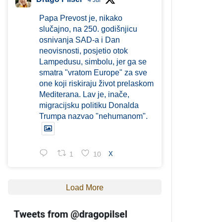
4 Jul
Papa Prevost je, nikako
slučajno, na 250. godišnjicu
osnivanja SAD-a i Dan
neovisnosti, posjetio otok
Lampedusu, simbolu, jer ga se
smatra "vratom Europe" za sve
one koji riskiraju život prelaskom
Mediterana. Lav je, inače,
migracijsku politiku Donalda
Trumpa nazvao "nehumanom".
1
10
X
Load More