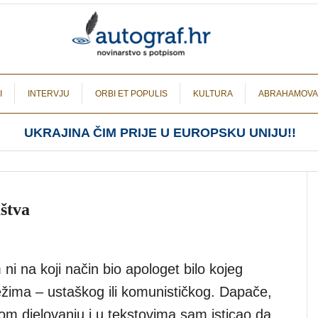
I
INTERVJU
ORBI ET POPULIS
KULTURA
ABRAHAMOVA
UKRAJINA ČIM PRIJE U EUROPSKU UNIJU!!
aštva
ni na koji način bio apologet bilo kojeg
ežima – ustaškog ili komunističkog. Dapače,
om djelovanju i u tekstovima sam isticao da