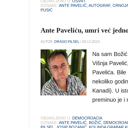
OBJAVLJENO U:
OSVRT
OZNAKE:
ANTE PAVELIĆ
,
AUTOGRAF
,
CRNOJ
PUSIĆ
Ante Paveliću, umri već jedn
AUTOR:
DRAGO PILSEL
/ 28.12.2015.
Na sam Božić,
Višnja Pavelić
Pavelića. Bile
nekoliko godin
Kanadi). U is
preminuo je i 
OBJAVLJENO U:
DEMOCROACIA
OZNAKE:
ANTE PAVELIĆ
,
BOŽIĆ
,
DEMOCROAC
PILSEL
,
JOSIP BOZANIĆ
,
KOLINDA GRABAR K