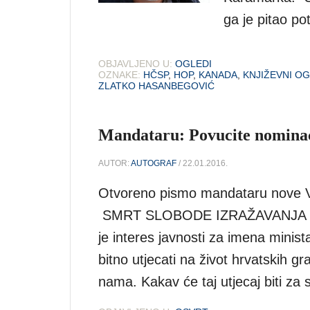
ga je pitao po
OBJAVLJENO U:
OGLEDI
OZNAKE:
HČSP
,
HOP
,
KANADA
,
KNJIŽEVNI OG
ZLATKO HASANBEGOVIĆ
Mandataru: Povucite nominac
AUTOR:
AUTOGRAF
/ 22.01.2016.
Otvoreno pismo mandataru nove Vl
SMRT SLOBODE IZRAŽAVANJA Pošt
je interes javnosti za imena minista
bitno utjecati na život hrvatskih 
nama. Kakav će taj utjecaj biti za 