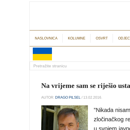
NASLOVNICA
KOLUMNE
OSVRT
ODJEC
Na vrijeme sam se riješio ust
AUTOR:
DRAGO PILSEL
/ 13.02.2016.
”Nikada nisam 
zločinačkog r
u svojem javn