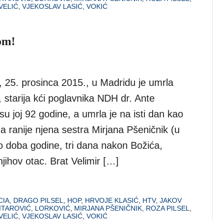
VELIĆ
,
VJEKOSLAV LASIĆ
,
VOKIĆ
om!
 25. prosinca 2015., u Madridu je umrla
, starija kći poglavnika NDH dr. Ante
 su joj 92 godine, a umrla je na isti dan kao
a ranije njena sestra Mirjana Pšeničnik (u
to doba godine, tri dana nakon Božića,
njihov otac. Brat Velimir […]
IA
,
DRAGO PILSEL
,
HOP
,
HRVOJE KLASIĆ
,
HTV
,
JAKOV
ITAROVIĆ
,
LORKOVIĆ
,
MIRJANA PŠENIČNIK
,
ROZA PILSEL
,
VELIĆ
,
VJEKOSLAV LASIĆ
,
VOKIĆ