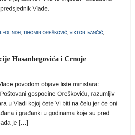
tpredsjednik Vlade.
LEDI
,
NDH
,
TIHOMIR OREŠKOVIĆ
,
VIKTOR IVANČIĆ
,
ije Hasanbegovića i Crnoje
ade povodom objave liste ministara:
ovani gospodine Oreškoviću, razumljiv
ra u Vladi kojoj ćete Vi biti na čelu jer će oni
građana i građanki u godinama koje su pred
sada je […]