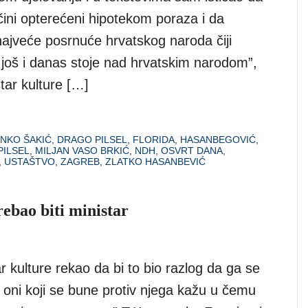
čini opterećeni hipotekom poraza i da
najveće posrnuće hrvatskog naroda čiji
 još i danas stoje nad hrvatskim narodom”,
tar kulture […]
INKO ŠAKIĆ
,
DRAGO PILSEL
,
FLORIDA
,
HASANBEGOVIĆ
,
PILSEL
,
MILJAN VASO BRKIĆ
,
NDH
,
OSVRT DANA
,
,
USTAŠTVO
,
ZAGREB
,
ZLATKO HASANBEVIĆ
rebao biti ministar
ar kulture rekao da bi to bio razlog da ga se
 oni koji se bune protiv njega kažu u čemu