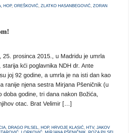
A
,
HOP
,
OREŠKOVIĆ
,
ZLATKO HASANBEGOVIĆ
,
ZORAN
om!
 25. prosinca 2015., u Madridu je umrla
, starija kći poglavnika NDH dr. Ante
 su joj 92 godine, a umrla je na isti dan kao
a ranije njena sestra Mirjana Pšeničnik (u
to doba godine, tri dana nakon Božića,
njihov otac. Brat Velimir […]
IA
,
DRAGO PILSEL
,
HOP
,
HRVOJE KLASIĆ
,
HTV
,
JAKOV
ITAROVIĆ
,
LORKOVIĆ
,
MIRJANA PŠENIČNIK
,
ROZA PILSEL
,