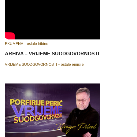
EKUMENA – ostale tribine
ARHIVA – VRIJEME SUODGOVORNOSTI
VRIJEME SUODGOVORNOSTI – ostale emisije