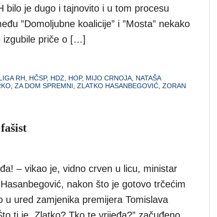
bilo je dugo i tajnovito i u tom procesu
eđu ”Domoljubne koalicije” i ”Mosta” nekako
izgubile priče o […]
LIGA RH
,
HČSP
,
HDZ
,
HOP
,
MIJO CRNOJA
,
NATAŠA
RKO
,
ZA DOM SPREMNI
,
ZLATKO HASANBEGOVIĆ
,
ZORAN
fašist
a! – vikao je, vidno crven u licu, ministar
o Hasanbegović, nakon što je gotovo trčećim
o u ured zamjenika premijera Tomislava
o ti je, Zlatko? Tko te vrijeđa?” začuđeno