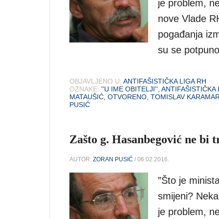
je problem, n
nove Vlade RH 
pogađanja izm
su se potpuno 
OBJAVLJENO U:
ANTIFAŠISTIČKA LIGA RH
OZNAKE:
''U IME OBITELJI''
,
ANTIFAŠISTIČKA 
MATAUŠIĆ
,
OTVORENO
,
TOMISLAV KARAMA
PUSIĆ
Zašto g. Hasanbegović ne bi t
AUTOR:
ZORAN PUSIĆ
/ 06.02.2016.
”Što je minist
smijeni? Neka
je problem, n