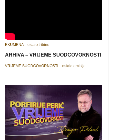
EKUMENA – ostale tribine
ARHIVA – VRIJEME SUODGOVORNOSTI
VRIJEME SUODGOVORNOSTI – ostale emisije