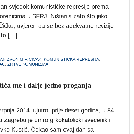
dan svjedok komunističke represije prema
vorenicima u SFRJ. Ništarija zato što jako
Čičku, uvjeren da se bez adekvatne revizije
 to […]
VAN ZVONIMIR ČIČAK
,
KOMUNISTIČKA REPRESIJA
,
AC
,
ŽRTVE KOMUNIZMA
ića me i dalje jedno proganja
rpnja 2014. ujutro, prije deset godina, u 84.
 u Zagrebu je umro grkokatolički svećenik i
ivko Kustić. Čekao sam ovaj dan sa