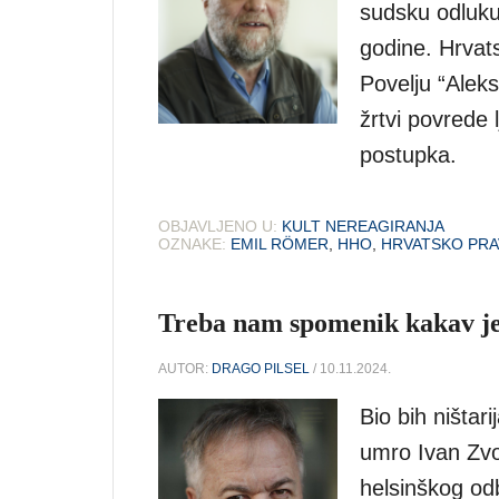
sudsku odluk
godine. Hrvats
Povelju “Alek
žrtvi povrede 
postupka.
OBJAVLJENO U:
KULT NEREAGIRANJA
OZNAKE:
EMIL RÖMER
,
HHO
,
HRVATSKO PR
Treba nam spomenik kakav je
AUTOR:
DRAGO PILSEL
/ 10.11.2024.
Bio bih ništar
umro Ivan Zvo
helsinškog odb