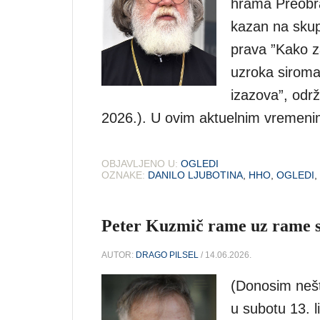
hrama Preobra
kazan na skup
prava ”Kako z
uzroka siroma
izazova”, odr
2026.). U ovim aktuelnim vremen
OBJAVLJENO U:
OGLEDI
OZNAKE:
DANILO LJUBOTINA
,
HHO
,
OGLEDI
,
Peter Kuzmič rame uz rame 
AUTOR:
DRAGO PILSEL
/ 14.06.2026.
(Donosim nešt
u subotu 13. l