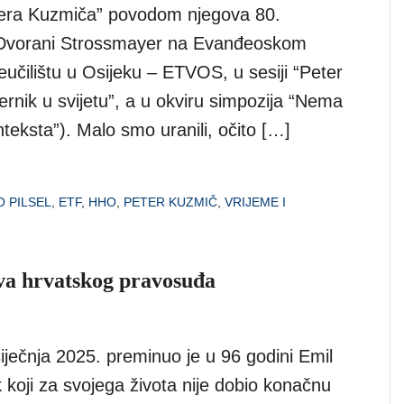
tera Kuzmiča” povodom njegova 80.
Dvorani Strossmayer na Evanđeoskom
učilištu u Osijeku – ETVOS, u sesiji “Peter
rnik u svijetu”, a u okviru simpozija “Nema
teksta”). Malo smo uranili, očito […]
 PILSEL
,
ETF
,
HHO
,
PETER KUZMIČ
,
VRIJEME I
va hrvatskog pravosuđa
siječnja 2025. preminuo je u 96 godini Emil
 koji za svojega života nije dobio konačnu