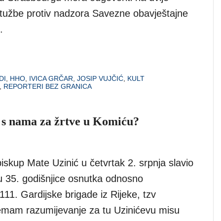
itužbe protiv nadzora Savezne obavještajne
.
DI
,
HHO
,
IVICA GRČAR
,
JOSIP VUJČIĆ
,
KULT
,
REPORTERI BEZ GRANICA
o s nama za žrtve u Komiću?
biskup Mate Uzinić u četvrtak 2. srpnja slavio
 35. godišnjice osnutka odnosno
111. Gardijske brigade iz Rijeke, tzv
mam razumijevanje za tu Uzinićevu misu