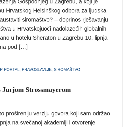
ženja Gospodnjeg u Zagrebu, a koji je
u Hrvatskog Helsinškog odbora za ljudska
austaviti siromaštvo? – doprinos rješavanju
štva u Hrvatskojuoči nadolazećih globalnih
žano u hotelu Sheraton u Zagrebu 10. lipnja
ima pod […]
P-PORTAL
,
PRAVOSLAVLJE
,
SIROMAŠTVO
s Jurjom Strossmayerom
o prošireniju verziju govora koji sam održao
ipnja na svečanoj akademiji i otvorenje