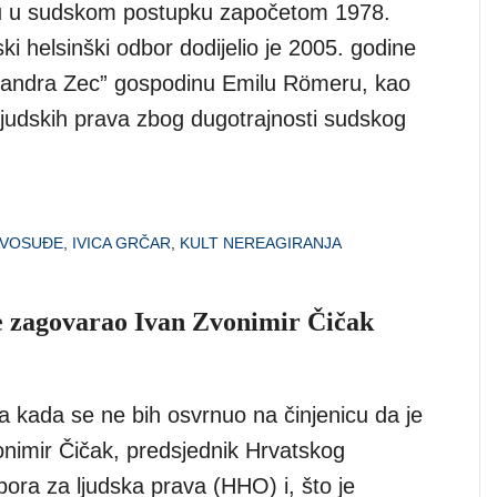
u u sudskom postupku započetom 1978.
ki helsinški odbor dodijelio je 2005. godine
sandra Zec” gospodinu Emilu Römeru, kao
ljudskih prava zbog dugotrajnosti sudskog
AVOSUĐE
,
IVICA GRČAR
,
KULT NEREAGIRANJA
 zagovarao Ivan Zvonimir Čičak
ija kada se ne bih osvrnuo na činjenicu da je
nimir Čičak, predsjednik Hrvatskog
ora za ljudska prava (HHO) i, što je