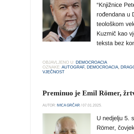
“Knjižnice Pe
rođendana u 
teološkom vele
Kuzmič kao vje
teksta bez kon
OBJAVLJENO U:
DEMOCROACIA
OZNAKE:
AUTOGRAF
,
DEMOCROACIA
,
DRAGO
VJEČNOST
Preminuo je Emil Römer, žrt
AUTOR:
IVICA GRČAR
/ 07.01.2025.
U nedjelju 5. 
Römer, čovjek