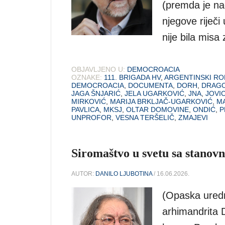
(premda je na
njegove riječi
nije bila mis
OBJAVLJENO U:
DEMOCROACIA
OZNAKE:
111. BRIGADA HV
,
ARGENTINSKI R
DEMOCROACIA
,
DOCUMENTA
,
DORH
,
DRAGO
JAGA ŠNJARIĆ
,
JELA UGARKOVIĆ
,
JNA
,
JOVIC
MIRKOVIĆ
,
MARIJA BRKLJAČ-UGARKOVIĆ
,
MA
PAVLICA
,
MKSJ
,
OLTAR DOMOVINE
,
ONDIĆ
,
P
UNPROFOR
,
VESNA TERŠELIČ
,
ZMAJEVI
Siromaštvo u svetu sa stanovn
AUTOR:
DANILO LJUBOTINA
/ 16.06.2026.
(Opaska uredn
arhimandrita 