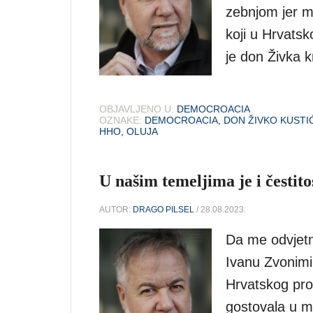
zebnjom jer 
koji u Hrvatsko
je don Živka k
OBJAVLJENO U:
DEMOCROACIA
OZNAKE:
DEMOCROACIA
,
DON ŽIVKO KUSTI
HHO
,
OLUJA
U našim temeljima je i čestit
AUTOR:
DRAGO PILSEL
/ 28.08.2023.
Da me odvjetn
Ivanu Zvonimi
Hrvatskog prol
gostovala u mo