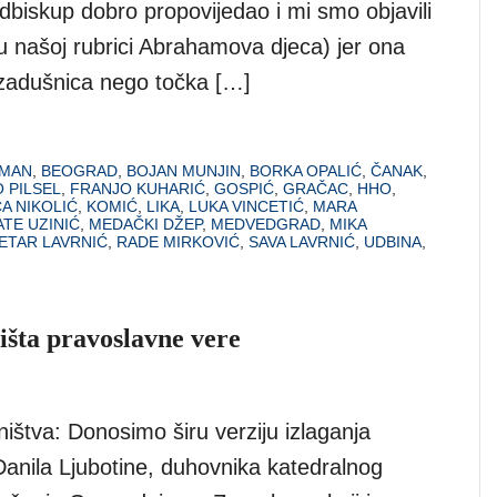
dbiskup dobro propovijedao i mi smo objavili
 u našoj rubrici Abrahamova djeca) jer ona
a zadušnica nego točka […]
OMAN
,
BEOGRAD
,
BOJAN MUNJIN
,
BORKA OPALIĆ
,
ČANAK
,
 PILSEL
,
FRANJO KUHARIĆ
,
GOSPIĆ
,
GRAČAC
,
HHO
,
A NIKOLIĆ
,
KOMIĆ
,
LIKA
,
LUKA VINCETIĆ
,
MARA
TE UZINIĆ
,
MEDAČKI DŽEP
,
MEDVEDGRAD
,
MIKA
ETAR LAVRNIĆ
,
RADE MIRKOVIĆ
,
SAVA LAVRNIĆ
,
UDBINA
,
išta pravoslavne vere
ištva: Donosimo širu verziju izlaganja
Danila Ljubotine, duhovnika katedralnog