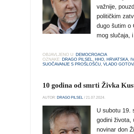
važnije, pouz
političkim zat
dugo šutim o 
mog slučaja, i
OBJAVLJENO U:
DEMOCROACIA
OZNAKE:
DRAGO PILSEL
,
HHO
,
HRVATSKA
,
I
SUOČAVANJE S PROŠLOŠĆU
,
VLADO GOTOV
10 godina od smrti Živka Kust
AUTOR:
DRAGO PILSEL
/ 21.07.2024.
U subotu 19. s
godini života,
novinar don Ž