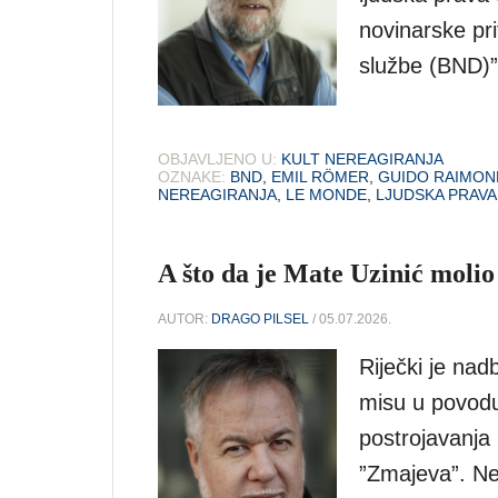
novinarske pr
službe (BND)”
OBJAVLJENO U:
KULT NEREAGIRANJA
OZNAKE:
BND
,
EMIL RÖMER
,
GUIDO RAIMON
NEREAGIRANJA
,
LE MONDE
,
LJUDSKA PRAVA
A što da je Mate Uzinić moli
AUTOR:
DRAGO PILSEL
/ 05.07.2026.
Riječki je nad
misu u povodu
postrojavanja 
”Zmajeva”. Ne