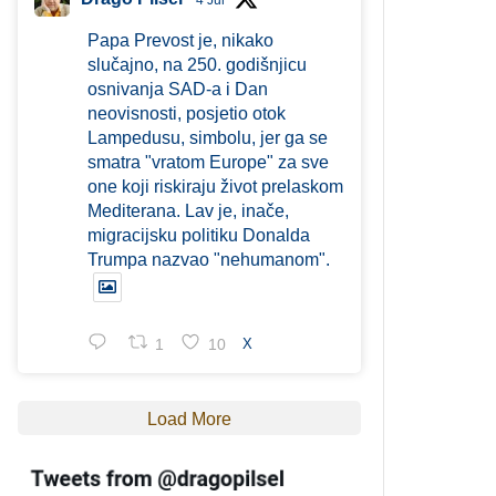
4 Jul
Papa Prevost je, nikako
slučajno, na 250. godišnjicu
osnivanja SAD-a i Dan
neovisnosti, posjetio otok
Lampedusu, simbolu, jer ga se
smatra "vratom Europe" za sve
one koji riskiraju život prelaskom
Mediterana. Lav je, inače,
migracijsku politiku Donalda
Trumpa nazvao "nehumanom".
1
10
X
Load More