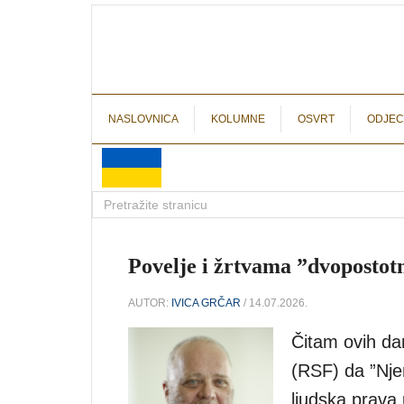
NASLOVNICA
KOLUMNE
OSVRT
ODJEC
Povelje i žrtvama ”dvopostot
AUTOR:
IVICA GRČAR
/ 14.07.2026.
Čitam ovih dan
(RSF) da ”Nje
ljudska prava