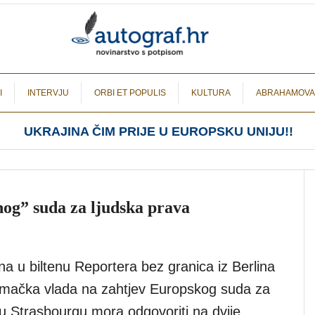
I
INTERVJU
ORBI ET POPULIS
KULTURA
ABRAHAMOVA
UKRAJINA ČIM PRIJE U EUROPSKU UNIJU!!
nog” suda za ljudska prava
a u biltenu Reportera bez granica iz Berlina
mačka vlada na zahtjev Europskog suda za
 u Strasbourgu mora odgovoriti na dvije