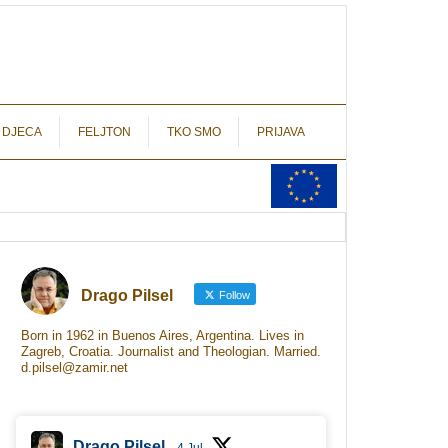
autograf.hr
novinarstvo s potpisom
 DJECA
FELJTON
TKO SMO
PRIJAVA
Drago Pilsel
Follow
Born in 1962 in Buenos Aires, Argentina. Lives in
Zagreb, Croatia. Journalist and Theologian. Married.
d.pilsel@zamir.net
Drago Pilsel