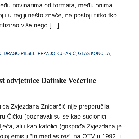
među novinarima od formata, među onima
j i u regiji nešto znače, ne postoji nitko tko
ritizirao više nego […]
Ć
,
DRAGO PILSEL
,
FRANJO KUHARIĆ
,
GLAS KONCILA
,
ost odvjetnice Dafinke Večerine
ica Zvjezdana Znidarčić nije preporučila
ru Čičku (poznavali su se kao sudionici
jeća, ali i kao katolici (gospođa Zvjezdana je
joj emisiji ”In medias res” na OTV-u 1992. i