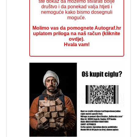
ste dokaz da možemo stvarati bolje
društvo i da ponekad valja htjeti i
nemoguće kako bismo dosegnuli
moguće.
Molimo vas da pomognete Autograf.hr
uplatom priloga na naš račun (kliknite
ovdje).
Hvala vam!