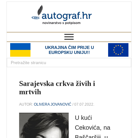
autograf.hr
novinarstvo s potpisom
UKRAJINA ČIM PRIJE U
EUROPSKU UNIJU!!
Sarajevska crkva živih i
mrtvih
AUTOR:
OLIVERA JOVANOVIĆ
/ 07.07.2022.
U kući
Cekovića, na
Baščaršiji, u