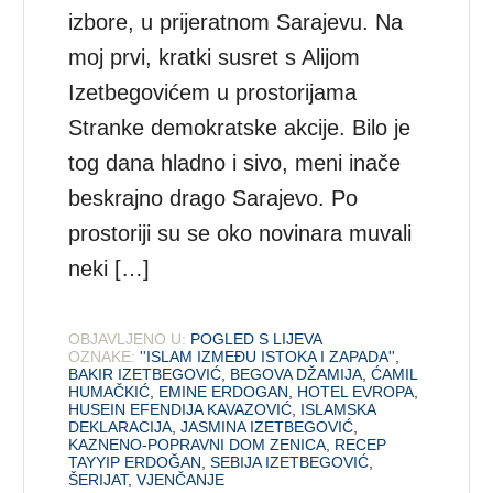
izbore, u prijeratnom Sarajevu. Na
moj prvi, kratki susret s Alijom
Izetbegovićem u prostorijama
Stranke demokratske akcije. Bilo je
tog dana hladno i sivo, meni inače
beskrajno drago Sarajevo. Po
prostoriji su se oko novinara muvali
neki […]
OBJAVLJENO U:
POGLED S LIJEVA
OZNAKE:
''ISLAM IZMEĐU ISTOKA I ZAPADA''
,
BAKIR IZETBEGOVIĆ
,
BEGOVA DŽAMIJA
,
ĆAMIL
HUMAČKIĆ
,
EMINE ERDOGAN
,
HOTEL EVROPA
,
HUSEIN EFENDIJA KAVAZOVIĆ
,
ISLAMSKA
DEKLARACIJA
,
JASMINA IZETBEGOVIĆ
,
KAZNENO-POPRAVNI DOM ZENICA
,
RECEP
TAYYIP ERDOĞAN
,
SEBIJA IZETBEGOVIĆ
,
ŠERIJAT
,
VJENČANJE