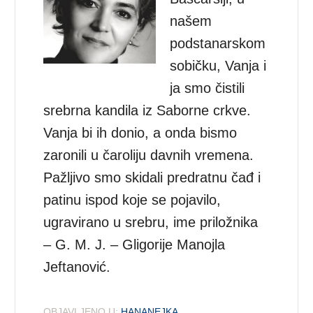
našem
podstanarskom
sobičku, Vanja i
ja smo čistili
srebrna kandila iz Saborne crkve.
Vanja bi ih donio, a onda bismo
zaronili u čaroliju davnih vremena.
Pažljivo smo skidali predratnu čađ i
patinu ispod koje se pojavilo,
ugravirano u srebru, ime priložnika
– G. M. J. – Gligorije Manojla
Jeftanović.
OBJAVLJENO U:
HANANEJKA