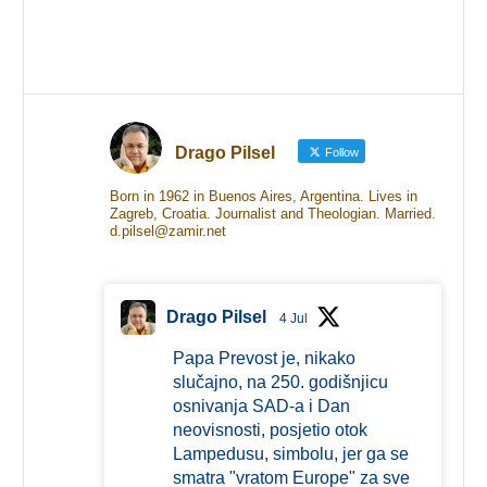
Drago Pilsel
Follow
Born in 1962 in Buenos Aires, Argentina. Lives in
Zagreb, Croatia. Journalist and Theologian. Married.
d.pilsel@zamir.net
Drago Pilsel
4 Jul
Papa Prevost je, nikako
slučajno, na 250. godišnjicu
osnivanja SAD-a i Dan
neovisnosti, posjetio otok
Lampedusu, simbolu, jer ga se
smatra "vratom Europe" za sve