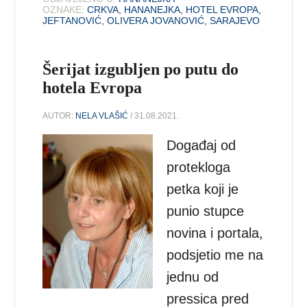
OZNAKE:
CRKVA
,
HANANEJKA
,
HOTEL EVROPA
,
JEFTANOVIĆ
,
OLIVERA JOVANOVIĆ
,
SARAJEVO
Šerijat izgubljen po putu do
hotela Evropa
AUTOR:
NELA VLAŠIĆ
/ 31.08.2021.
Događaj od
protekloga
petka koji je
punio stupce
novina i portala,
podsjetio me na
jednu od
pressica pred