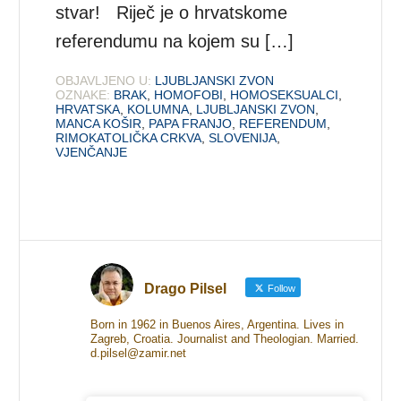
stvar! Riječ je o hrvatskome
referendumu na kojem su […]
OBJAVLJENO U:
LJUBLJANSKI ZVON
OZNAKE:
BRAK
,
HOMOFOBI
,
HOMOSEKSUALCI
,
HRVATSKA
,
KOLUMNA
,
LJUBLJANSKI ZVON
,
MANCA KOŠIR
,
PAPA FRANJO
,
REFERENDUM
,
RIMOKATOLIČKA CRKVA
,
SLOVENIJA
,
VJENČANJE
Drago Pilsel
Follow
Born in 1962 in Buenos Aires, Argentina. Lives in
Zagreb, Croatia. Journalist and Theologian. Married.
d.pilsel@zamir.net