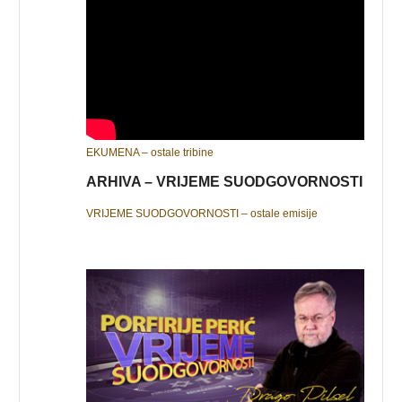
EKUMENA – ostale tribine
ARHIVA – VRIJEME SUODGOVORNOSTI
VRIJEME SUODGOVORNOSTI – ostale emisije