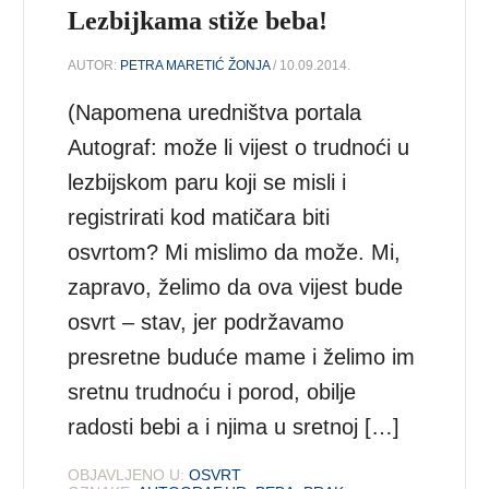
Lezbijkama stiže beba!
AUTOR:
PETRA MARETIĆ ŽONJA
/ 10.09.2014.
(Napomena uredništva portala
Autograf: može li vijest o trudnoći u
lezbijskom paru koji se misli i
registrirati kod matičara biti
osvrtom? Mi mislimo da može. Mi,
zapravo, želimo da ova vijest bude
osvrt – stav, jer podržavamo
presretne buduće mame i želimo im
sretnu trudnoću i porod, obilje
radosti bebi a i njima u sretnoj […]
OBJAVLJENO U:
OSVRT