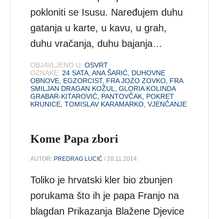
pokloniti se Isusu. Naređujem duhu
gatanja u karte, u kavu, u grah,
duhu vračanja, duhu bajanja…
OBJAVLJENO U:
OSVRT
OZNAKE:
24 SATA
,
ANA ŠARIĆ
,
DUHOVNE
OBNOVE
,
EGZORCIST
,
FRA JOZO ZOVKO
,
FRA
SMILJAN DRAGAN KOŽUL
,
GLORIA KOLINDA
GRABAR-KITAROVIĆ
,
PANTOVČAK
,
POKRET
KRUNICE
,
TOMISLAV KARAMARKO
,
VJENČANJE
Kome Papa zbori
AUTOR:
PREDRAG LUCIĆ
/ 28.11.2014.
Toliko je hrvatski kler bio zbunjen
porukama što ih je papa Franjo na
blagdan Prikazanja Blažene Djevice