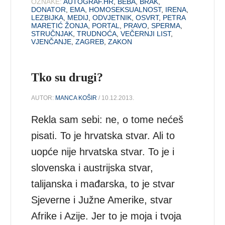
OZNAKE:
AUTOGRAF.HR
,
BEBA
,
BRAK
,
DONATOR
,
EMA
,
HOMOSEKSUALNOST
,
IRENA
,
LEZBIJKA
,
MEDIJ
,
ODVJETNIK
,
OSVRT
,
PETRA
MARETIĆ ŽONJA
,
PORTAL
,
PRAVO
,
SPERMA
,
STRUČNJAK
,
TRUDNOĆA
,
VEČERNJI LIST
,
VJENČANJE
,
ZAGREB
,
ZAKON
Tko su drugi?
AUTOR:
MANCA KOŠIR
/ 10.12.2013.
Rekla sam sebi: ne, o tome nećeš
pisati. To je hrvatska stvar. Ali to
uopće nije hrvatska stvar. To je i
slovenska i austrijska stvar,
talijanska i mađarska, to je stvar
Sjeverne i Južne Amerike, stvar
Afrike i Azije. Jer to je moja i tvoja