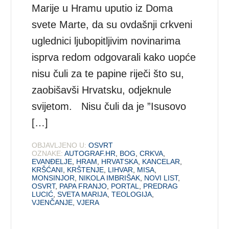
Marije u Hramu uputio iz Doma
svete Marte, da su ovdašnji crkveni
uglednici ljubopitljivim novinarima
isprva redom odgovarali kako uopće
nisu čuli za te papine riječi što su,
zaobišavši Hrvatsku, odjeknule
svijetom. Nisu čuli da je ”Isusovo
[…]
OBJAVLJENO U:
OSVRT
OZNAKE:
AUTOGRAF.HR
,
BOG
,
CRKVA
,
EVANĐELJE
,
HRAM
,
HRVATSKA
,
KANCELAR
,
KRŠĆANI
,
KRŠTENJE
,
LIHVAR
,
MISA
,
MONSINJOR
,
NIKOLA IMBRIŠAK
,
NOVI LIST
,
OSVRT
,
PAPA FRANJO
,
PORTAL
,
PREDRAG
LUCIĆ
,
SVETA MARIJA
,
TEOLOGIJA
,
VJENČANJE
,
VJERA