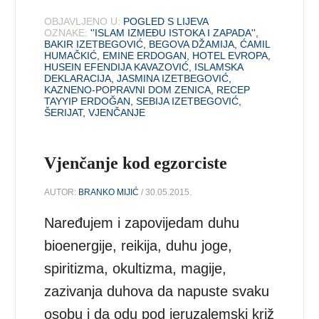
OBJAVLJENO U:
POGLED S LIJEVA
OZNAKE:
''ISLAM IZMEĐU ISTOKA I ZAPADA''
,
BAKIR IZETBEGOVIĆ
,
BEGOVA DŽAMIJA
,
ĆAMIL
HUMAČKIĆ
,
EMINE ERDOGAN
,
HOTEL EVROPA
,
HUSEIN EFENDIJA KAVAZOVIĆ
,
ISLAMSKA
DEKLARACIJA
,
JASMINA IZETBEGOVIĆ
,
KAZNENO-POPRAVNI DOM ZENICA
,
RECEP
TAYYIP ERDOĞAN
,
SEBIJA IZETBEGOVIĆ
,
ŠERIJAT
,
VJENČANJE
Vjenčanje kod egzorciste
AUTOR:
BRANKO MIJIĆ
/ 30.05.2015.
Naređujem i zapovijedam duhu
bioenergije, reikija, duhu joge,
spiritizma, okultizma, magije,
zazivanja duhova da napuste svaku
osobu i da odu pod jeruzalemski križ