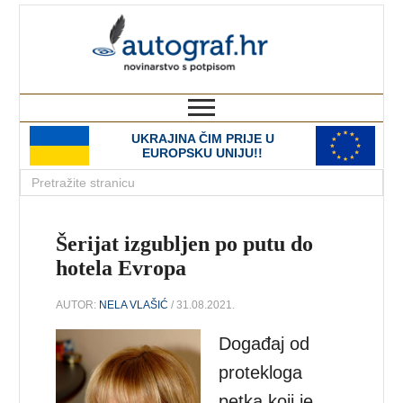
autograf.hr
novinarstvo s potpisom
UKRAJINA ČIM PRIJE U
EUROPSKU UNIJU!!
Šerijat izgubljen po putu do
hotela Evropa
AUTOR:
NELA VLAŠIĆ
/ 31.08.2021.
Događaj od
protekloga
petka koji je