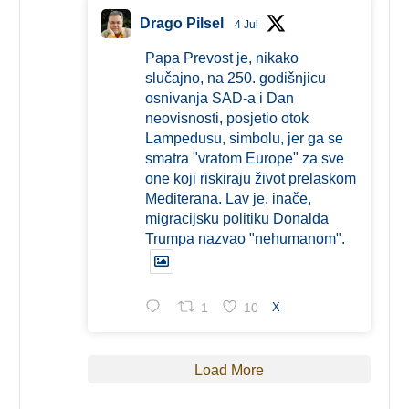
Drago Pilsel
4 Jul
Papa Prevost je, nikako
slučajno, na 250. godišnjicu
osnivanja SAD-a i Dan
neovisnosti, posjetio otok
Lampedusu, simbolu, jer ga se
smatra "vratom Europe" za sve
one koji riskiraju život prelaskom
Mediterana. Lav je, inače,
migracijsku politiku Donalda
Trumpa nazvao "nehumanom".
1
10
X
Load More