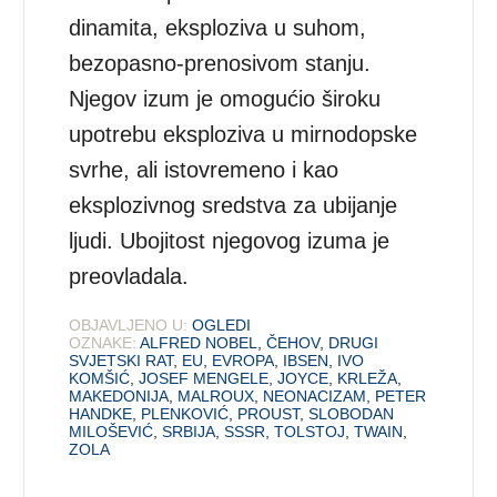
dinamita, eksploziva u suhom,
bezopasno-prenosivom stanju.
Njegov izum je omogućio široku
upotrebu eksploziva u mirnodopske
svrhe, ali istovremeno i kao
eksplozivnog sredstva za ubijanje
ljudi. Ubojitost njegovog izuma je
preovladala.
OBJAVLJENO U:
OGLEDI
OZNAKE:
ALFRED NOBEL
,
ČEHOV
,
DRUGI
SVJETSKI RAT
,
EU
,
EVROPA
,
IBSEN
,
IVO
KOMŠIĆ
,
JOSEF MENGELE
,
JOYCE
,
KRLEŽA
,
MAKEDONIJA
,
MALROUX
,
NEONACIZAM
,
PETER
HANDKE
,
PLENKOVIĆ
,
PROUST
,
SLOBODAN
MILOŠEVIĆ
,
SRBIJA
,
SSSR
,
TOLSTOJ
,
TWAIN
,
ZOLA