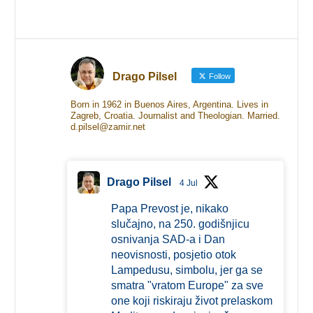
Drago Pilsel
Follow
Born in 1962 in Buenos Aires, Argentina. Lives in
Zagreb, Croatia. Journalist and Theologian. Married.
d.pilsel@zamir.net
Drago Pilsel
4 Jul
Papa Prevost je, nikako
slučajno, na 250. godišnjicu
osnivanja SAD-a i Dan
neovisnosti, posjetio otok
Lampedusu, simbolu, jer ga se
smatra "vratom Europe" za sve
one koji riskiraju život prelaskom