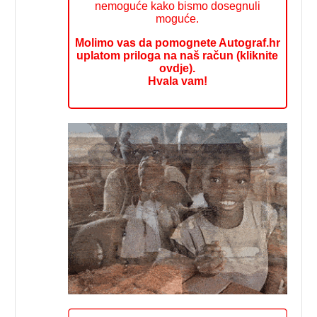
nemoguće kako bismo dosegnuli
moguće.
Molimo vas da pomognete Autograf.hr
uplatom priloga na naš račun (kliknite
ovdje).
Hvala vam!