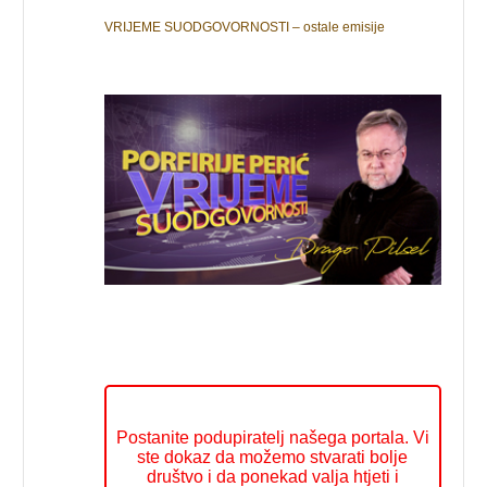
VRIJEME SUODGOVORNOSTI – ostale emisije
Postanite podupiratelj našega portala. Vi
ste dokaz da možemo stvarati bolje
društvo i da ponekad valja htjeti i