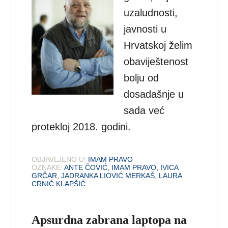
uzaludnosti,
javnosti u
Hrvatskoj želim
obaviještenost
bolju od
dosadašnje u
sada već
protekloj 2018. godini.
OBJAVLJENO U:
IMAM PRAVO
OZNAKE:
ANTE ČOVIĆ
,
IMAM PRAVO
,
IVICA
GRČAR
,
JADRANKA LIOVIĆ MERKAŠ
,
LAURA
CRNIĆ KLAPŠIĆ
Apsurdna zabrana laptopa na