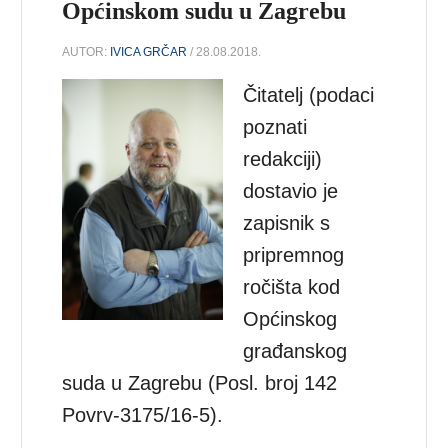
Općinskom sudu u Zagrebu
AUTOR:
IVICA GRČAR
/ 28.08.2018.
Čitatelj (podaci
poznati
redakciji)
dostavio je
zapisnik s
pripremnog
ročišta kod
Općinskog
građanskog
suda u Zagrebu (Posl. broj 142
Povrv-3175/16-5).