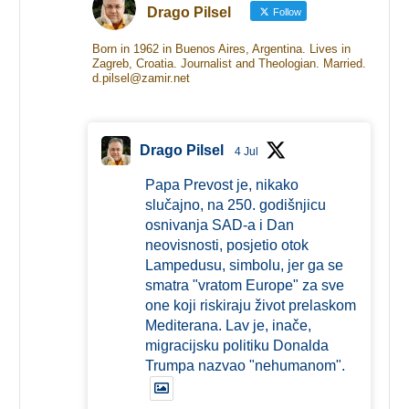
Drago Pilsel
Follow
Born in 1962 in Buenos Aires, Argentina. Lives in
Zagreb, Croatia. Journalist and Theologian. Married.
d.pilsel@zamir.net
Drago Pilsel
4 Jul
Papa Prevost je, nikako
slučajno, na 250. godišnjicu
osnivanja SAD-a i Dan
neovisnosti, posjetio otok
Lampedusu, simbolu, jer ga se
smatra "vratom Europe" za sve
one koji riskiraju život prelaskom
Mediterana. Lav je, inače,
migracijsku politiku Donalda
Trumpa nazvao "nehumanom".