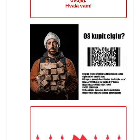
ovdje).
Hvala vam!