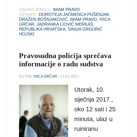
OBJAVLJENO U:
IMAM PRAVO
OZNAKE:
DOROTEJA JAČMENCA PUŠENJAK
,
DRAŽEN BOŠNJAKOVIĆ
,
IMAM PRAVO
,
IVICA
GRČAR
,
JADRANKA LIOVIĆ MERKAŠ
,
REPUBLIKA HRVATSKA
,
SANJA GRGURIĆ
HOJSKI
Pravosudna policija sprečava
informacije o radu sudstva
AUTOR:
IVICA GRČAR
/ 17.01.2017.
Utorak, 10.
siječnja 2017.,
oko 12 sati i 25
minuta, ulaz u
ruiniranu