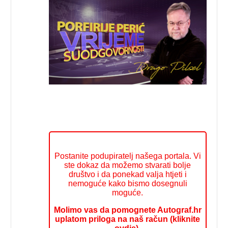
Postanite podupiratelj našega portala. Vi
ste dokaz da možemo stvarati bolje
društvo i da ponekad valja htjeti i
nemoguće kako bismo dosegnuli
moguće.
Molimo vas da pomognete Autograf.hr
uplatom priloga na naš račun (kliknite