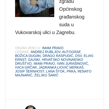
zgradu
Općinskog
građanskog
suda u
Vukovarskoj ulici u Zagrebu.
OBJAVLJENO U:
IMAM PRAVO
OZNAKE:
ANDREJ RUBLJOV
,
AUTOGRAF
,
BOŽICA DUGAN
,
DRAGO RASPUDIĆ
,
DSV
,
ELIAS
ERNST
,
GAJSKI
,
HRVATSKO NOVINARSKO
DRUŠTVO
,
IMAM PRAVO
,
IVAN JURAŠINOVIĆ
,
IVICA GRČAR
,
JADRANKA LIOVIĆ MERKAŠ
,
JOSIP ŠERNHOST
,
LANA ŠTOK
,
PRKA
,
RENATO
MAJNARIĆ
,
ŽELJKO ŠARIĆ