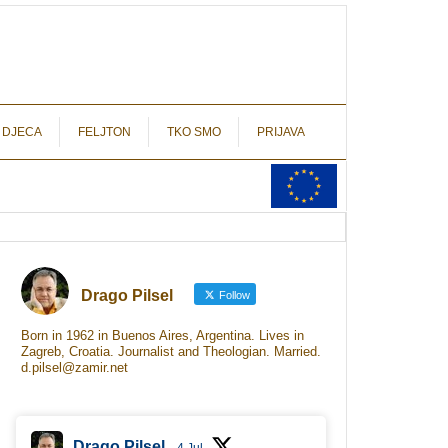
autograf.hr
novinarstvo s potpisom
 DJECA
FELJTON
TKO SMO
PRIJAVA
Drago Pilsel
Follow
Born in 1962 in Buenos Aires, Argentina. Lives in
Zagreb, Croatia. Journalist and Theologian. Married.
d.pilsel@zamir.net
Drago Pilsel