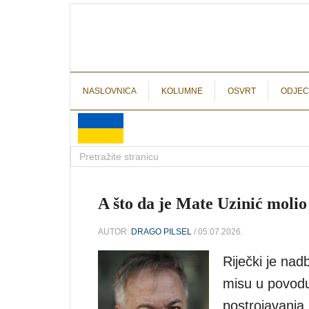
NASLOVNICA
KOLUMNE
OSVRT
ODJEC
A što da je Mate Uzinić moli
AUTOR:
DRAGO PILSEL
/ 05.07.2026.
Riječki je nad
misu u povodu
postrojavanja 