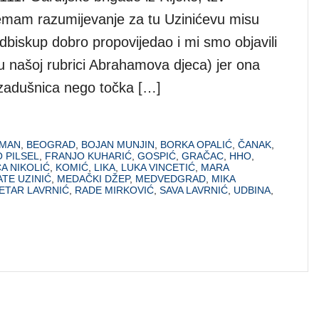
mam razumijevanje za tu Uzinićevu misu
dbiskup dobro propovijedao i mi smo objavili
 u našoj rubrici Abrahamova djeca) jer ona
a zadušnica nego točka […]
OMAN
,
BEOGRAD
,
BOJAN MUNJIN
,
BORKA OPALIĆ
,
ČANAK
,
 PILSEL
,
FRANJO KUHARIĆ
,
GOSPIĆ
,
GRAČAC
,
HHO
,
A NIKOLIĆ
,
KOMIĆ
,
LIKA
,
LUKA VINCETIĆ
,
MARA
TE UZINIĆ
,
MEDAČKI DŽEP
,
MEDVEDGRAD
,
MIKA
ETAR LAVRNIĆ
,
RADE MIRKOVIĆ
,
SAVA LAVRNIĆ
,
UDBINA
,