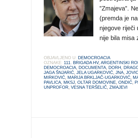
”Zmajeva”. Ne
(premda je na
njegove riječi
nije bila mis
OBJAVLJENO U:
DEMOCROACIA
OZNAKE:
111. BRIGADA HV
,
ARGENTINSKI R
DEMOCROACIA
,
DOCUMENTA
,
DORH
,
DRAGO
JAGA ŠNJARIĆ
,
JELA UGARKOVIĆ
,
JNA
,
JOVIC
MIRKOVIĆ
,
MARIJA BRKLJAČ-UGARKOVIĆ
,
MA
PAVLICA
,
MKSJ
,
OLTAR DOMOVINE
,
ONDIĆ
,
P
UNPROFOR
,
VESNA TERŠELIČ
,
ZMAJEVI