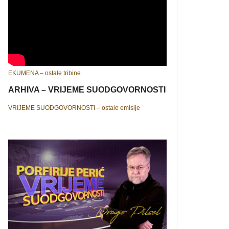
EKUMENA – ostale tribine
ARHIVA – VRIJEME SUODGOVORNOSTI
VRIJEME SUODGOVORNOSTI – ostale emisije