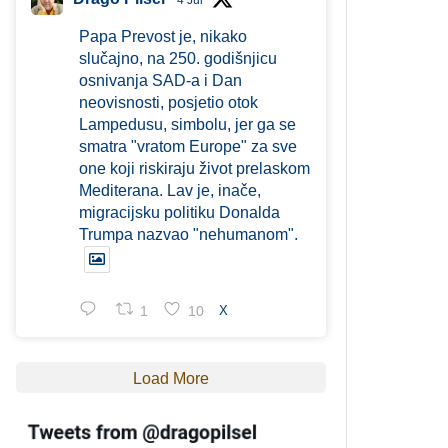
4 Jul
Papa Prevost je, nikako
slučajno, na 250. godišnjicu
osnivanja SAD-a i Dan
neovisnosti, posjetio otok
Lampedusu, simbolu, jer ga se
smatra "vratom Europe" za sve
one koji riskiraju život prelaskom
Mediterana. Lav je, inače,
migracijsku politiku Donalda
Trumpa nazvao "nehumanom".
1
10
X
Load More