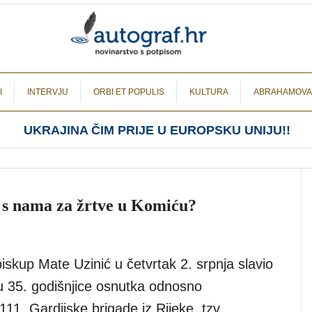
I
INTERVJU
ORBI ET POPULIS
KULTURA
ABRAHAMOVA
UKRAJINA ČIM PRIJE U EUROPSKU UNIJU!!
o s nama za žrtve u Komiću?
biskup Mate Uzinić u četvrtak 2. srpnja slavio
 35. godišnjice osnutka odnosno
111. Gardijske brigade iz Rijeke, tzv