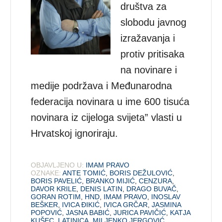
društva za
slobodu javnog
izražavanja i
protiv pritisaka
na novinare i
medije podržava i Međunarodna
federacija novinara u ime 600 tisuća
novinara iz cijeloga svijeta” vlasti u
Hrvatskoj ignoriraju.
OBJAVLJENO U:
IMAM PRAVO
OZNAKE:
ANTE TOMIĆ
,
BORIS DEŽULOVIĆ
,
BORIS PAVELIĆ
,
BRANKO MIJIĆ
,
CENZURA
,
DAVOR KRILE
,
DENIS LATIN
,
DRAGO BUVAČ
,
GORAN ROTIM
,
HND
,
IMAM PRAVO
,
INOSLAV
BEŠKER
,
IVICA ĐIKIĆ
,
IVICA GRČAR
,
JASMINA
POPOVIĆ
,
JASNA BABIĆ
,
JURICA PAVIČIĆ
,
KATJA
KUŠEC
,
LATINICA
,
MILJENKO JERGOVIĆ
,