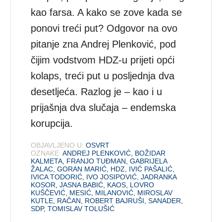
kao farsa. A kako se zove kada se
ponovi treći put? Odgovor na ovo
pitanje zna Andrej Plenković, pod
čijim vodstvom HDZ-u prijeti opći
kolaps, treći put u posljednja dva
desetljeća. Razlog je – kao i u
prijašnja dva slučaja – endemska
korupcija.
OBJAVLJENO U:
OSVRT
OZNAKE:
ANDREJ PLENKOVIĆ
,
BOŽIDAR
KALMETA
,
FRANJO TUĐMAN
,
GABRIJELA
ŽALAC
,
GORAN MARIĆ
,
HDZ
,
IVIĆ PAŠALIĆ
,
IVICA TODORIĆ
,
IVO JOSIPOVIĆ
,
JADRANKA
KOSOR
,
JASNA BABIĆ
,
KAOS
,
LOVRO
KUŠČEVIĆ
,
MESIĆ
,
MILANOVIĆ
,
MIROSLAV
KUTLE
,
RAČAN
,
ROBERT BAJRUŠI
,
SANADER
,
SDP
,
TOMISLAV TOLUŠIĆ