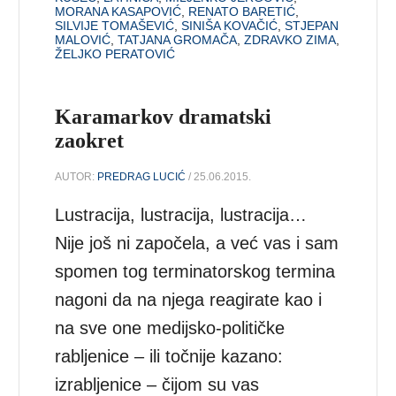
MORANA KASAPOVIĆ
,
RENATO BARETIĆ
,
SILVIJE TOMAŠEVIĆ
,
SINIŠA KOVAČIĆ
,
STJEPAN
MALOVIĆ
,
TATJANA GROMAČA
,
ZDRAVKO ZIMA
,
ŽELJKO PERATOVIĆ
Karamarkov dramatski
zaokret
AUTOR:
PREDRAG LUCIĆ
/ 25.06.2015.
Lustracija, lustracija, lustracija…
Nije još ni započela, a već vas i sam
spomen tog terminatorskog termina
nagoni da na njega reagirate kao i
na sve one medijsko-političke
rabljenice – ili točnije kazano:
izrabljenice – čijom su vas