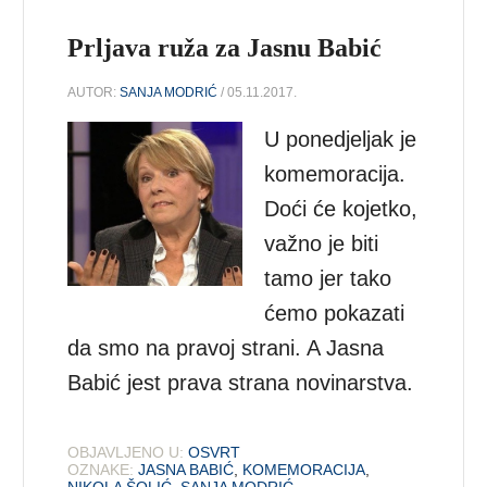
Prljava ruža za Jasnu Babić
AUTOR:
SANJA MODRIĆ
/ 05.11.2017.
U ponedjeljak je
komemoracija.
Doći će kojetko,
važno je biti
tamo jer tako
ćemo pokazati
da smo na pravoj strani. A Jasna
Babić jest prava strana novinarstva.
OBJAVLJENO U:
OSVRT
OZNAKE:
JASNA BABIĆ
,
KOMEMORACIJA
,
NIKOLA ŠOLIĆ
,
SANJA MODRIĆ