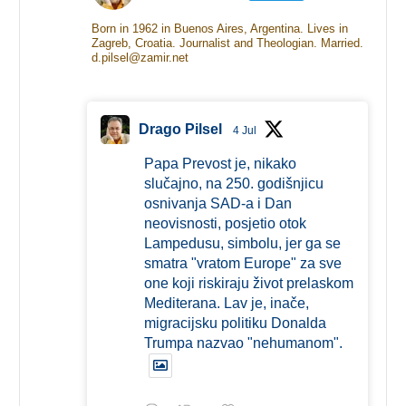
Born in 1962 in Buenos Aires, Argentina. Lives in
Zagreb, Croatia. Journalist and Theologian. Married.
d.pilsel@zamir.net
Drago Pilsel
4 Jul
Papa Prevost je, nikako
slučajno, na 250. godišnjicu
osnivanja SAD-a i Dan
neovisnosti, posjetio otok
Lampedusu, simbolu, jer ga se
smatra "vratom Europe" za sve
one koji riskiraju život prelaskom
Mediterana. Lav je, inače,
migracijsku politiku Donalda
Trumpa nazvao "nehumanom".