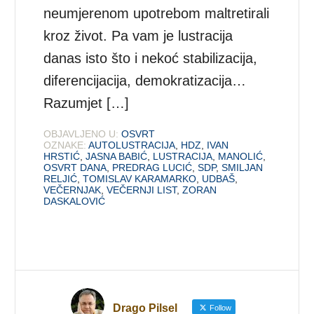
neumjerenom upotrebom maltretirali
kroz život. Pa vam je lustracija
danas isto što i nekoć stabilizacija,
diferencijacija, demokratizacija…
Razumjet […]
OBJAVLJENO U:
OSVRT
OZNAKE:
AUTOLUSTRACIJA
,
HDZ
,
IVAN
HRSTIĆ
,
JASNA BABIĆ
,
LUSTRACIJA
,
MANOLIĆ
,
OSVRT DANA
,
PREDRAG LUCIĆ
,
SDP
,
SMILJAN
RELJIĆ
,
TOMISLAV KARAMARKO
,
UDBAŠ
,
VEČERNJAK
,
VEČERNJI LIST
,
ZORAN
DASKALOVIĆ
Drago Pilsel
Follow