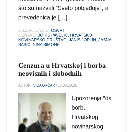
što su nazvali ”Sveto pobjeđuje”, a
prevedenica je […]
OBJAVLJENO U:
OSVRT
OZNAKE:
BORIS PAVELIĆ
,
HRVATSKO
NOVINARSKO DRUŠTVO
,
JANIS JOPLIN
,
JASNA
BABIĆ
,
NINA SIMONE
Cenzura u Hrvatskoj i borba
neovisnih i slobodnih
AUTOR:
IVICA GRČAR
/ 17.03.2016.
Upozorenja ”da
borbu
Hrvatskog
novinarskog