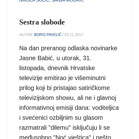
Sestra slobode
AUTOR:
BORIS PAVELIĆ
/ 03.11.2017.
Na dan preranog odlaska novinarke
Jasne Babić, u utorak, 31.
listopada, dnevnik Hrvatske
televizije emitirao je višeminutni
prilog koji bi pristajao satiričkome
televizijskom showu, ali ne i glavnoj
informativnoj emisiji dana: voditeljica
i svećenici ozbiljnim su glasom
razmatrali ”dilemu” isključuju li se
međusobno ”Noć vještica” i nešto