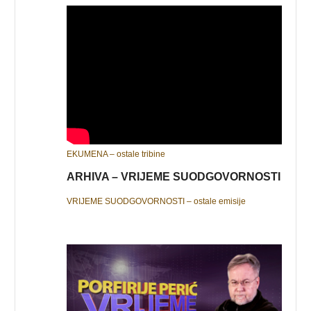
EKUMENA – ostale tribine
ARHIVA – VRIJEME SUODGOVORNOSTI
VRIJEME SUODGOVORNOSTI – ostale emisije