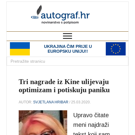
autograf.hr
novinarstvo s potpisom
UKRAJINA ČIM PRIJE U
EUROPSKU UNIJU!!
Tri nagrade iz Kine ulijevaju
optimizam i potiskuju paniku
AUTOR:
SVJETLANA HRIBAR
/ 25.03.2020.
Upravo čitate
meni najdraži
tekst koji sam