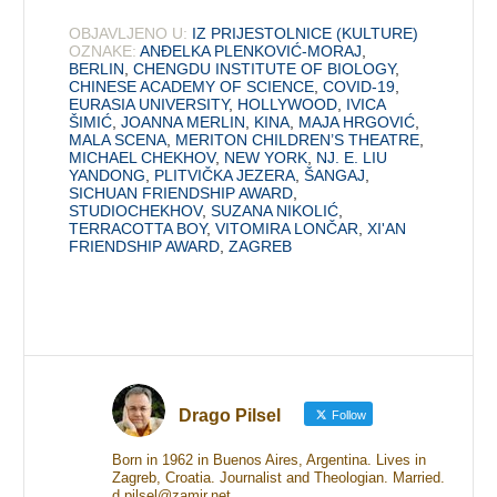
OBJAVLJENO U:
IZ PRIJESTOLNICE (KULTURE)
OZNAKE:
ANĐELKA PLENKOVIĆ-MORAJ
,
BERLIN
,
CHENGDU INSTITUTE OF BIOLOGY
,
CHINESE ACADEMY OF SCIENCE
,
COVID-19
,
EURASIA UNIVERSITY
,
HOLLYWOOD
,
IVICA
ŠIMIĆ
,
JOANNA MERLIN
,
KINA
,
MAJA HRGOVIĆ
,
MALA SCENA
,
MERITON CHILDREN’S THEATRE
,
MICHAEL CHEKHOV
,
NEW YORK
,
NJ. E. LIU
YANDONG
,
PLITVIČKA JEZERA
,
ŠANGAJ
,
SICHUAN FRIENDSHIP AWARD
,
STUDIOCHEKHOV
,
SUZANA NIKOLIĆ
,
TERRACOTTA BOY
,
VITOMIRA LONČAR
,
XI'AN
FRIENDSHIP AWARD
,
ZAGREB
Drago Pilsel
Follow
Born in 1962 in Buenos Aires, Argentina. Lives in
Zagreb, Croatia. Journalist and Theologian. Married.
d.pilsel@zamir.net