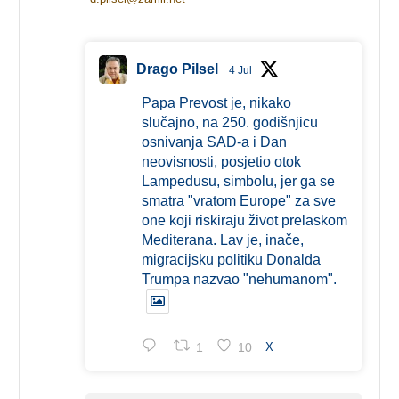
Drago Pilsel
4 Jul
Papa Prevost je, nikako
slučajno, na 250. godišnjicu
osnivanja SAD-a i Dan
neovisnosti, posjetio otok
Lampedusu, simbolu, jer ga se
smatra "vratom Europe" za sve
one koji riskiraju život prelaskom
Mediterana. Lav je, inače,
migracijsku politiku Donalda
Trumpa nazvao "nehumanom".
1
10
X