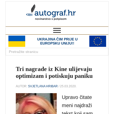
autograf.hr
novinarstvo s potpisom
UKRAJINA ČIM PRIJE U
EUROPSKU UNIJU!!
Tri nagrade iz Kine ulijevaju
optimizam i potiskuju paniku
AUTOR:
SVJETLANA HRIBAR
/ 25.03.2020.
Upravo čitate
meni najdraži
tekst koji sam