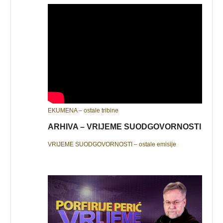
EKUMENA – ostale tribine
ARHIVA – VRIJEME SUODGOVORNOSTI
VRIJEME SUODGOVORNOSTI – ostale emisije