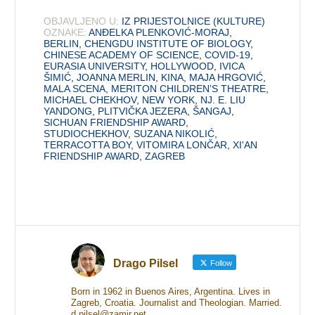
OBJAVLJENO U:
IZ PRIJESTOLNICE (KULTURE)
OZNAKE:
ANĐELKA PLENKOVIĆ-MORAJ
,
BERLIN
,
CHENGDU INSTITUTE OF BIOLOGY
,
CHINESE ACADEMY OF SCIENCE
,
COVID-19
,
EURASIA UNIVERSITY
,
HOLLYWOOD
,
IVICA
ŠIMIĆ
,
JOANNA MERLIN
,
KINA
,
MAJA HRGOVIĆ
,
MALA SCENA
,
MERITON CHILDREN’S THEATRE
,
MICHAEL CHEKHOV
,
NEW YORK
,
NJ. E. LIU
YANDONG
,
PLITVIČKA JEZERA
,
ŠANGAJ
,
SICHUAN FRIENDSHIP AWARD
,
STUDIOCHEKHOV
,
SUZANA NIKOLIĆ
,
TERRACOTTA BOY
,
VITOMIRA LONČAR
,
XI'AN
FRIENDSHIP AWARD
,
ZAGREB
Drago Pilsel
Follow
Born in 1962 in Buenos Aires, Argentina. Lives in
Zagreb, Croatia. Journalist and Theologian. Married.
d.pilsel@zamir.net