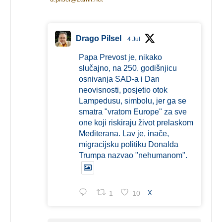
Drago Pilsel
4 Jul
Papa Prevost je, nikako
slučajno, na 250. godišnjicu
osnivanja SAD-a i Dan
neovisnosti, posjetio otok
Lampedusu, simbolu, jer ga se
smatra "vratom Europe" za sve
one koji riskiraju život prelaskom
Mediterana. Lav je, inače,
migracijsku politiku Donalda
Trumpa nazvao "nehumanom".
1
10
X