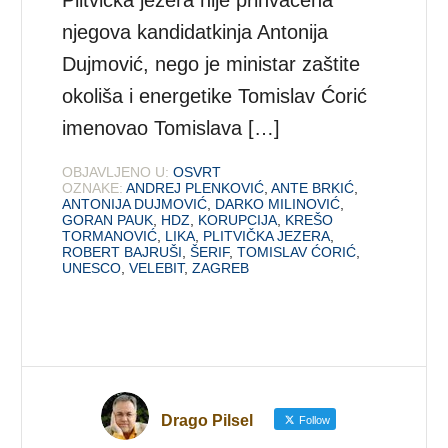
njegova kandidatkinja Antonija
Dujmović, nego je ministar zaštite
okoliša i energetike Tomislav Ćorić
imenovao Tomislava […]
OBJAVLJENO U:
OSVRT
OZNAKE:
ANDREJ PLENKOVIĆ
,
ANTE BRKIĆ
,
ANTONIJA DUJMOVIĆ
,
DARKO MILINOVIĆ
,
GORAN PAUK
,
HDZ
,
KORUPCIJA
,
KREŠO
TORMANOVIĆ
,
LIKA
,
PLITVIČKA JEZERA
,
ROBERT BAJRUŠI
,
ŠERIF
,
TOMISLAV ĆORIĆ
,
UNESCO
,
VELEBIT
,
ZAGREB
Drago Pilsel
Follow