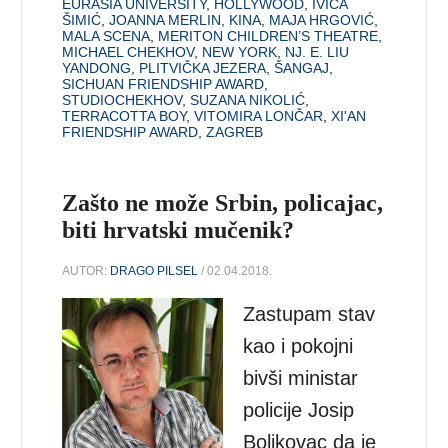
EURASIA UNIVERSITY
,
HOLLYWOOD
,
IVICA
ŠIMIĆ
,
JOANNA MERLIN
,
KINA
,
MAJA HRGOVIĆ
,
MALA SCENA
,
MERITON CHILDREN’S THEATRE
,
MICHAEL CHEKHOV
,
NEW YORK
,
NJ. E. LIU
YANDONG
,
PLITVIČKA JEZERA
,
ŠANGAJ
,
SICHUAN FRIENDSHIP AWARD
,
STUDIOCHEKHOV
,
SUZANA NIKOLIĆ
,
TERRACOTTA BOY
,
VITOMIRA LONČAR
,
XI'AN
FRIENDSHIP AWARD
,
ZAGREB
Zašto ne može Srbin, policajac,
biti hrvatski mučenik?
AUTOR:
DRAGO PILSEL
/ 02.04.2018.
Zastupam stav
kao i pokojni
bivši ministar
policije Josip
Boljkovac da je