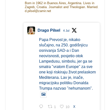
Born in 1962 in Buenos Aires, Argentina. Lives in
Zagreb, Croatia. Journalist and Theologian. Married.
d.pilsel@zamir.net
Drago Pilsel
4 Jul
Papa Prevost je, nikako
slučajno, na 250. godišnjicu
osnivanja SAD-a i Dan
neovisnosti, posjetio otok
Lampedusu, simbolu, jer ga se
smatra "vratom Europe" za sve
one koji riskiraju život prelaskom
Mediterana. Lav je, inače,
migracijsku politiku Donalda
Trumpa nazvao "nehumanom".
1
10
X