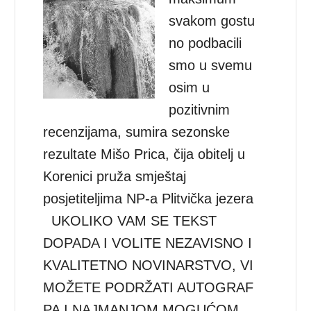
svakom gostu
no podbacili
smo u svemu
osim u
pozitivnim
recenzijama, sumira sezonske
rezultate Mišo Prica, čija obitelj u
Korenici pruža smještaj
posjetiteljima NP-a Plitvička jezera
UKOLIKO VAM SE TEKST
DOPADA I VOLITE NEZAVISNO I
KVALITETNO NOVINARSTVO, VI
MOŽETE PODRŽATI AUTOGRAF
PA I NAJMANJOM MOGUĆOM