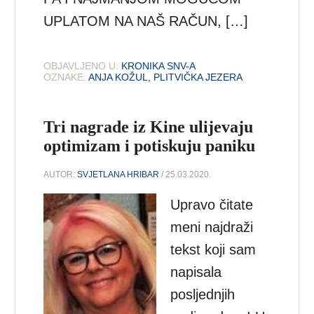
UPLATOM NA NAŠ RAČUN, […]
OBJAVLJENO U:
KRONIKA SNV-A
OZNAKE:
ANJA KOŽUL
,
PLITVIČKA JEZERA
Tri nagrade iz Kine ulijevaju
optimizam i potiskuju paniku
AUTOR:
SVJETLANA HRIBAR
/ 25.03.2020.
Upravo čitate
meni najdraži
tekst koji sam
napisala
posljednjih