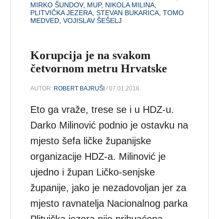
MIRKO ŠUNDOV
,
MUP
,
NIKOLA MILINA
,
PLITVIČKA JEZERA
,
STEVAN BUKARICA
,
TOMO
MEDVED
,
VOJISLAV ŠEŠELJ
Korupcija je na svakom
četvornom metru Hrvatske
AUTOR:
ROBERT BAJRUŠI
/ 07.01.2018.
Eto ga vraže, trese se i u HDZ-u.
Darko Milinović podnio je ostavku na
mjesto šefa ličke županijske
organizacije HDZ-a. Milinović je
ujedno i župan Ličko-senjske
županije, jako je nezadovoljan jer za
mjesto ravnatelja Nacionalnog parka
Plitvička jezera nije prihvaćena