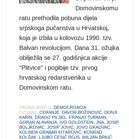
Domovinskomu
ratu prethodila pobuna dijela
srpskoga pučanstva u Hrvatskoj,
koja je izbila u kolovozu 1990. tzv.
Balvan revolucijom. Dana 31. ožujka
obilježila se 27. godišnjica akcije
“Plitvice” i pogibije tzv. prvog
hrvatskog redarstvenika u
Domovinskom ratu.
OBJAVLJENO U:
DEMOCROACIA
OZNAKE:
CERANJE
,
DAVOR BOŽINOVIĆ
,
DONJI
KARIN
,
DRAGO PILSEL
,
FRANJO TUĐMAN
,
GORAN ALAVANJA
,
IVO GOLDSTEIN
,
JNA
,
JOSIP
BOLJKOVAC
,
JOSIP JOVIĆ
,
JOVO GRAOVAC
,
KOLINDA GRABAR KITAROVIĆ
,
KONRAD
KOLŠAK
,
LJUBO ĆESIĆ ROJS
,
MILJAN BRKIĆ
,