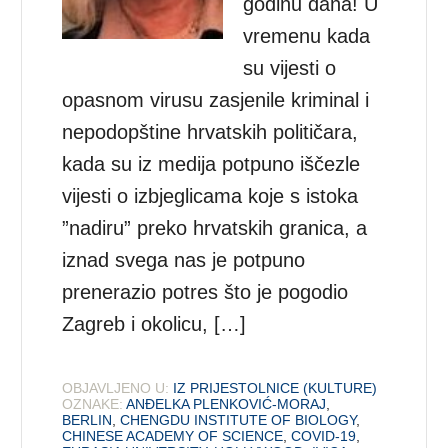
godinu dana! U
vremenu kada
su vijesti o
opasnom virusu zasjenile kriminal i
nepodopštine hrvatskih političara,
kada su iz medija potpuno iščezle
vijesti o izbjeglicama koje s istoka
”nadiru” preko hrvatskih granica, a
iznad svega nas je potpuno
prenerazio potres što je pogodio
Zagreb i okolicu, […]
OBJAVLJENO U:
IZ PRIJESTOLNICE (KULTURE)
OZNAKE:
ANĐELKA PLENKOVIĆ-MORAJ
,
BERLIN
,
CHENGDU INSTITUTE OF BIOLOGY
,
CHINESE ACADEMY OF SCIENCE
,
COVID-19
,