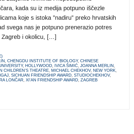
tičara, kada su iz medija potpuno iščezle
eglicama koje s istoka ”nadiru” preko hrvatskih
nad svega nas je potpuno prenerazio potres
 Zagreb i okolicu, […]
E)
IN
,
CHENGDU INSTITUTE OF BIOLOGY
,
CHINESE
UNIVERSITY
,
HOLLYWOOD
,
IVICA ŠIMIĆ
,
JOANNA MERLIN
,
N CHILDREN’S THEATRE
,
MICHAEL CHEKHOV
,
NEW YORK
,
NGAJ
,
SICHUAN FRIENDSHIP AWARD
,
STUDIOCHEKHOV
,
IRA LONČAR
,
XI'AN FRIENDSHIP AWARD
,
ZAGREB