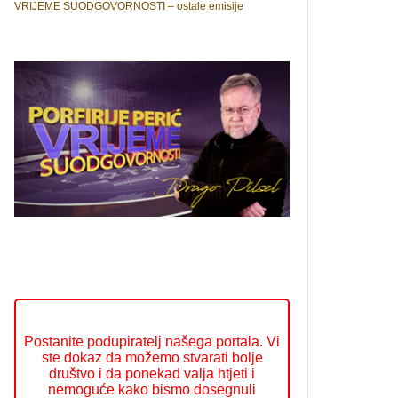
VRIJEME SUODGOVORNOSTI – ostale emisije
Postanite podupiratelj našega portala. Vi
ste dokaz da možemo stvarati bolje
društvo i da ponekad valja htjeti i
nemoguće kako bismo dosegnuli