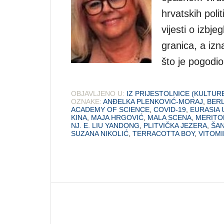
hrvatskih poli
vijesti o izbj
granica, a iz
što je pogodio
OBJAVLJENO U:
IZ PRIJESTOLNICE (KULTUR
OZNAKE:
ANĐELKA PLENKOVIĆ-MORAJ
,
BERL
ACADEMY OF SCIENCE
,
COVID-19
,
EURASIA 
KINA
,
MAJA HRGOVIĆ
,
MALA SCENA
,
MERITO
NJ. E. LIU YANDONG
,
PLITVIČKA JEZERA
,
ŠA
SUZANA NIKOLIĆ
,
TERRACOTTA BOY
,
VITOM