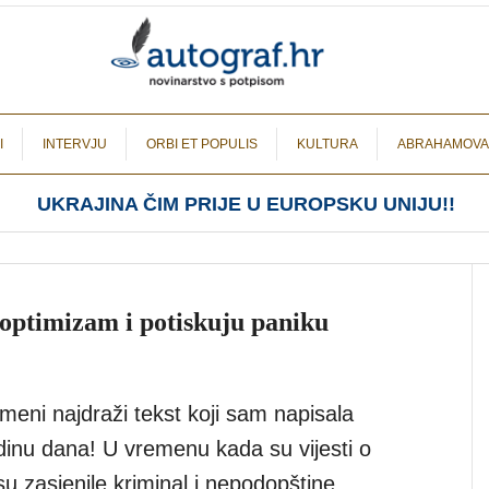
I
INTERVJU
ORBI ET POPULIS
KULTURA
ABRAHAMOVA
UKRAJINA ČIM PRIJE U EUROPSKU UNIJU!!
 optimizam i potiskuju paniku
meni najdraži tekst koji sam napisala
odinu dana! U vremenu kada su vijesti o
u zasjenile kriminal i nepodopštine