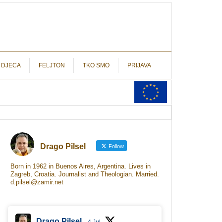
autograf.hr
novinarstvo s potpisom
 DJECA
FELJTON
TKO SMO
PRIJAVA
Drago Pilsel
Follow
Born in 1962 in Buenos Aires, Argentina. Lives in
Zagreb, Croatia. Journalist and Theologian. Married.
d.pilsel@zamir.net
Drago Pilsel