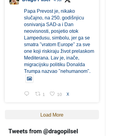
4 Jul
Papa Prevost je, nikako
slučajno, na 250. godišnjicu
osnivanja SAD-a i Dan
neovisnosti, posjetio otok
Lampedusu, simbolu, jer ga se
smatra "vratom Europe" za sve
one koji riskiraju život prelaskom
Mediterana. Lav je, inače,
migracijsku politiku Donalda
Trumpa nazvao "nehumanom".
1
10
X
Load More