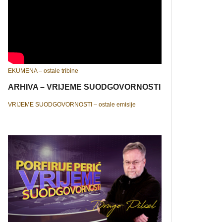
EKUMENA – ostale tribine
ARHIVA – VRIJEME SUODGOVORNOSTI
VRIJEME SUODGOVORNOSTI – ostale emisije