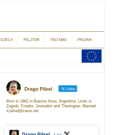
autograf.hr
novinarstvo s potpisom
 DJECA
FELJTON
TKO SMO
PRIJAVA
Drago Pilsel
Follow
Born in 1962 in Buenos Aires, Argentina. Lives in
Zagreb, Croatia. Journalist and Theologian. Married.
d.pilsel@zamir.net
Drago Pilsel