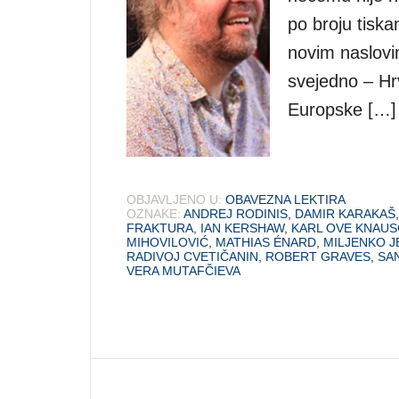
po broju tiska
novim naslovi
svejedno – Hrv
Europske […]
OBJAVLJENO U:
OBAVEZNA LEKTIRA
OZNAKE:
ANDREJ RODINIS
,
DAMIR KARAKAŠ
FRAKTURA
,
IAN KERSHAW
,
KARL OVE KNAU
MIHOVILOVIĆ
,
MATHIAS ÉNARD
,
MILJENKO 
RADIVOJ CVETIČANIN
,
ROBERT GRAVES
,
SA
VERA MUTAFČIEVA