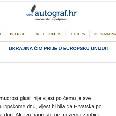
I
INTERVJU
ORBI ET POPULIS
KULTURA
ABRAHAMOVA
UKRAJINA ČIM PRIJE U EUROPSKU UNIJU!!
mudrost glasi: nije vijest po čemu je sve
uropskome dnu, vijest bi bila da Hrvatska po
a dnu. Ali ovo naprosto ne možemo zaobići: