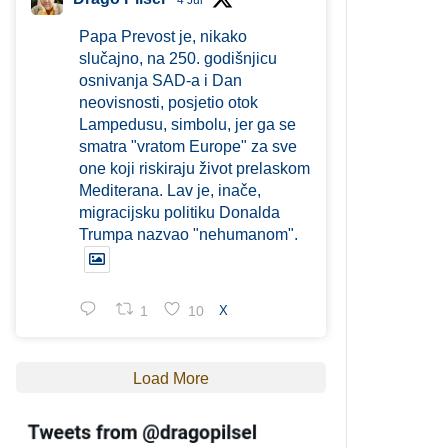
4 Jul
Papa Prevost je, nikako
slučajno, na 250. godišnjicu
osnivanja SAD-a i Dan
neovisnosti, posjetio otok
Lampedusu, simbolu, jer ga se
smatra "vratom Europe" za sve
one koji riskiraju život prelaskom
Mediterana. Lav je, inače,
migracijsku politiku Donalda
Trumpa nazvao "nehumanom".
1
10
X
Load More