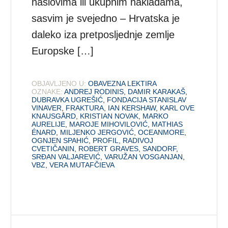
naslovima ili ukupnim nakladama,
sasvim je svejedno – Hrvatska je
daleko iza pretposljednje zemlje
Europske […]
OBJAVLJENO U:
OBAVEZNA LEKTIRA
OZNAKE:
ANDREJ RODINIS
,
DAMIR KARAKAŠ
,
DUBRAVKA UGREŠIĆ
,
FONDACIJA STANISLAV
VINAVER
,
FRAKTURA
,
IAN KERSHAW
,
KARL OVE
KNAUSGÅRD
,
KRISTIAN NOVAK
,
MARKO
AURELIJE
,
MAROJE MIHOVILOVIĆ
,
MATHIAS
ÉNARD
,
MILJENKO JERGOVIĆ
,
OCEANMORE
,
OGNJEN SPAHIĆ
,
PROFIL
,
RADIVOJ
CVETIČANIN
,
ROBERT GRAVES
,
SANDORF
,
SRĐAN VALJAREVIĆ
,
VARUŽAN VOSGANJAN
,
VBZ
,
VERA MUTAFČIEVA