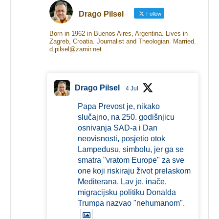
Drago Pilsel
Follow
Born in 1962 in Buenos Aires, Argentina. Lives in
Zagreb, Croatia. Journalist and Theologian. Married.
d.pilsel@zamir.net
Drago Pilsel
4 Jul
Papa Prevost je, nikako
slučajno, na 250. godišnjicu
osnivanja SAD-a i Dan
neovisnosti, posjetio otok
Lampedusu, simbolu, jer ga se
smatra "vratom Europe" za sve
one koji riskiraju život prelaskom
Mediterana. Lav je, inače,
migracijsku politiku Donalda
Trumpa nazvao "nehumanom".