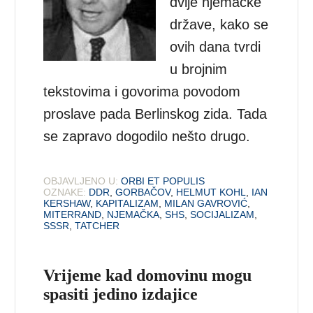
dvije njemačke
države, kako se
ovih dana tvrdi
u brojnim
tekstovima i govorima povodom
proslave pada Berlinskog zida. Tada
se zapravo dogodilo nešto drugo.
OBJAVLJENO U:
ORBI ET POPULIS
OZNAKE:
DDR
,
GORBAČOV
,
HELMUT KOHL
,
IAN
KERSHAW
,
KAPITALIZAM
,
MILAN GAVROVIĆ
,
MITERRAND
,
NJEMAČKA
,
SHS
,
SOCIJALIZAM
,
SSSR
,
TATCHER
Vrijeme kad domovinu mogu
spasiti jedino izdajice