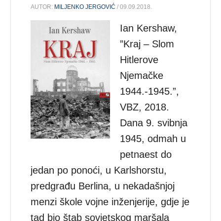
AUTOR:
MILJENKO JERGOVIĆ
/ 09.09.2018.
Ian Kershaw,
”Kraj – Slom
Hitlerove
Njemačke
1944.-1945.”,
VBZ, 2018.
Dana 9. svibnja
1945, odmah u
petnaest do
jedan po ponoći, u Karlshorstu,
predgrađu Berlina, u nekadašnjoj
menzi škole vojne inženjerije, gdje je
tad bio štab sovjetskog maršala