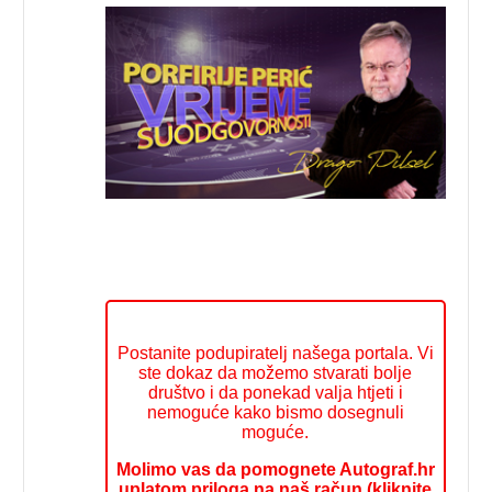
Postanite podupiratelj našega portala. Vi
ste dokaz da možemo stvarati bolje
društvo i da ponekad valja htjeti i
nemoguće kako bismo dosegnuli
moguće.
Molimo vas da pomognete Autograf.hr
uplatom priloga na naš račun (kliknite