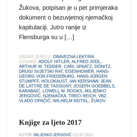
Žukova, potpisan je u pet primjeraka
dokument o bezuvjetnoj njemačkoj
kapitulaciji. Jutro ranije iz
Flensburga su u […]
OBJAVLJENO U:
OBAVEZNA LEKTIRA
OZNAKE:
ADOLF HITLER
,
ALFRED JODL
,
ARTHUR W. TEDDER
,
CARL SPAATZ
,
DÖNITZ
,
DRUGI SVJETSKI RAT
,
EISENHOWER
,
HANS-
GEORG VON FRIEDEBURG
,
HANS-JÜRGEN
STUMPFF
,
HOLOKAUST
,
IAN KERSHAW
,
JEAN
DE LATTRE DE TASSIGNY
,
JOSEPH GOEBBELS
,
KARABAIĆ
,
LOWELL W. ROOKS
,
MILJENKO
JERGOVIĆ
,
NJEMAČKA
,
TREĆI REICH
,
VBZ
,
VLADO OPAČIĆ
,
WILHELM KEITEL
,
ŽUKOV
Knjige za ljeto 2017
AUTOR:
MILJENKO JERGOVIĆ
/ 22.07.2017.