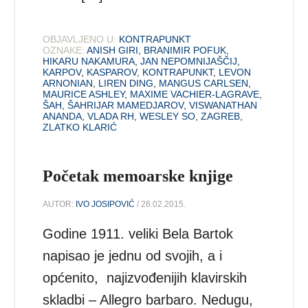
OBJAVLJENO U:
KONTRAPUNKT
OZNAKE:
ANISH GIRI
,
BRANIMIR POFUK
,
HIKARU NAKAMURA
,
JAN NEPOMNIJAŠČIJ
,
KARPOV
,
KASPAROV
,
KONTRAPUNKT
,
LEVON
ARNONIAN
,
LIREN DING
,
MANGUS CARLSEN
,
MAURICE ASHLEY
,
MAXIME VACHIER-LAGRAVE
,
ŠAH
,
ŠAHRIJAR MAMEDJAROV
,
VISWANATHAN
ANANDA
,
VLADA RH
,
WESLEY SO
,
ZAGREB
,
ZLATKO KLARIĆ
Početak memoarske knjige
AUTOR:
IVO JOSIPOVIĆ
/ 26.02.2015.
Godine 1911. veliki Bela Bartok
napisao je jednu od svojih, a i
općenito, najizvođenijih klavirskih
skladbi – Allegro barbaro. Nedugu,