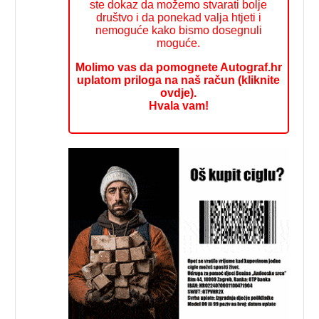
ste dokaz da možemo stvarati bolje
društvo i da ponekad valja htjeti i
nemoguće kako bismo dosegnuli
moguće.
Molimo vas da pomognete Autograf.hr
uplatom priloga na naš račun (kliknite
ovdje).
Hvala vam!