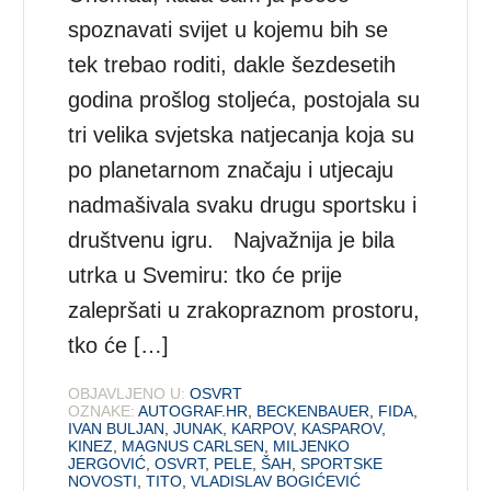
spoznavati svijet u kojemu bih se
tek trebao roditi, dakle šezdesetih
godina prošlog stoljeća, postojala su
tri velika svjetska natjecanja koja su
po planetarnom značaju i utjecaju
nadmašivala svaku drugu sportsku i
društvenu igru. Najvažnija je bila
utrka u Svemiru: tko će prije
zalepršati u zrakopraznom prostoru,
tko će […]
OBJAVLJENO U:
OSVRT
OZNAKE:
AUTOGRAF.HR
,
BECKENBAUER
,
FIDA
,
IVAN BULJAN
,
JUNAK
,
KARPOV
,
KASPAROV
,
KINEZ
,
MAGNUS CARLSEN
,
MILJENKO
JERGOVIĆ
,
OSVRT
,
PELE
,
ŠAH
,
SPORTSKE
NOVOSTI
,
TITO
,
VLADISLAV BOGIĆEVIĆ