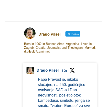
Drago Pilsel
Follow
Born in 1962 in Buenos Aires, Argentina. Lives in
Zagreb, Croatia. Journalist and Theologian. Married.
d.pilsel@zamir.net
Drago Pilsel
4 Jul
Papa Prevost je, nikako
slučajno, na 250. godišnjicu
osnivanja SAD-a i Dan
neovisnosti, posjetio otok
Lampedusu, simbolu, jer ga se
smatra "vratom Europe" za sve