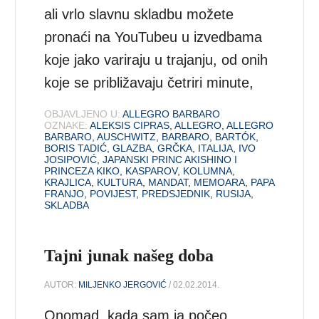
ali vrlo slavnu skladbu možete
pronaći na YouTubeu u izvedbama
koje jako variraju u trajanju, od onih
koje se približavaju četriri minute,
OBJAVLJENO U:
ALLEGRO BARBARO
OZNAKE:
ALEKSIS CIPRAS
,
ALLEGRO
,
ALLEGRO
BARBARO
,
AUSCHWITZ
,
BARBARO
,
BARTÓK
,
BORIS TADIĆ
,
GLAZBA
,
GRČKA
,
ITALIJA
,
IVO
JOSIPOVIĆ
,
JAPANSKI PRINC AKISHINO I
PRINCEZA KIKO
,
KASPAROV
,
KOLUMNA
,
KRAJLICA
,
KULTURA
,
MANDAT
,
MEMOARA
,
PAPA
FRANJO
,
POVIJEST
,
PREDSJEDNIK
,
RUSIJA
,
SKLADBA
Tajni junak našeg doba
AUTOR:
MILJENKO JERGOVIĆ
/ 02.02.2014.
Onomad, kada sam ja počeo