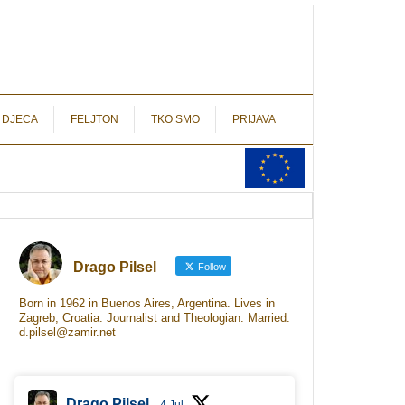
autograf.hr
novinarstvo s potpisom
 DJECA
FELJTON
TKO SMO
PRIJAVA
Drago Pilsel
Follow
Born in 1962 in Buenos Aires, Argentina. Lives in
Zagreb, Croatia. Journalist and Theologian. Married.
d.pilsel@zamir.net
Drago Pilsel