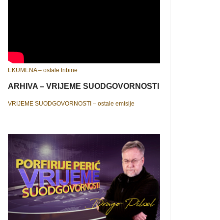
EKUMENA – ostale tribine
ARHIVA – VRIJEME SUODGOVORNOSTI
VRIJEME SUODGOVORNOSTI – ostale emisije