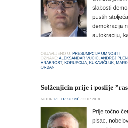
slabosti demok
pustih stoljeć
demokracija ne
autokraciju, 
OBJAVLJENO U:
PRESUMPCIJA UMNOSTI
OZNAKE:
ALEKSANDAR VUČIĆ
,
ANDREJ PLEN
HRABROST
,
KORUPCIJA
,
KUKAVIČLUK
,
MARK
ORBAN
Solženjicin prije i poslije ”
AUTOR:
PETER KUZMIČ
/ 22.07.2018.
Prije točno če
pisac, nobelov