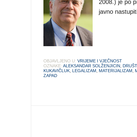
2008.) je po p
javno nastupiti
OBJAVLJENO U:
VRIJEME I VJEČNOST
OZNAKE:
ALEKSANDAR SOLŽENJICIN
,
DRUŠ
KUKAVIČLUK
,
LEGALIZAM
,
MATERIJALIZAM
,
ZAPAD