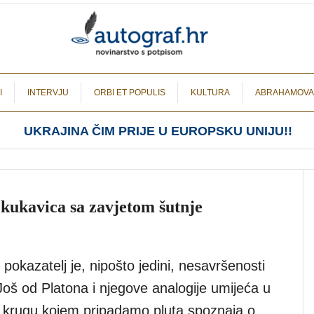
I
INTERVJU
ORBI ET POPULIS
KULTURA
ABRAHAMOVA
UKRAJINA ČIM PRIJE U EUROPSKU UNIJU!!
kukavica sa zavjetom šutnje
okazatelj je, nipošto jedini, nesavršenosti
Još od Platona i njegove analogije umijeća u
om krugu kojem pripadamo pluta spoznaja o