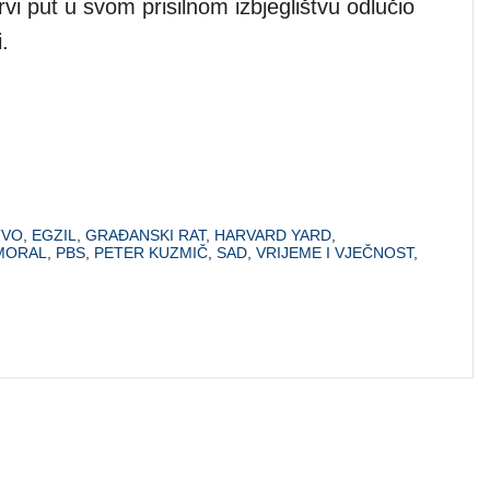
rvi put u svom prisilnom izbjeglištvu odlučio
.
TVO
,
EGZIL
,
GRAĐANSKI RAT
,
HARVARD YARD
,
MORAL
,
PBS
,
PETER KUZMIČ
,
SAD
,
VRIJEME I VJEČNOST
,