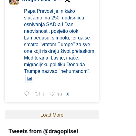
4 Jul
Papa Prevost je, nikako
slučajno, na 250. godišnjicu
osnivanja SAD-a i Dan
neovisnosti, posjetio otok
Lampedusu, simbolu, jer ga se
smatra "vratom Europe" za sve
one koji riskiraju život prelaskom
Mediterana. Lav je, inače,
migracijsku politiku Donalda
Trumpa nazvao "nehumanom".
1
10
X
Load More