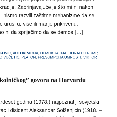
racije. Zabrinjavajuće je što mi ni nakon
a, nismo razvili zaštitne mehanizme da se
 uruši u, više ili manje prikrivenu,
kao ni da spriječimo da se demos […]
KOVIĆ
,
AUTOKRACIJA
,
DEMOKRACIJA
,
DONALD TRUMP
,
O VUČETIĆ
,
PLATON
,
PRESUMPCIJA UMNOSTI
,
VIKTOR
raskolničkog” govora na Harvardu
trdeset godina (1978.) najpoznatiji sovjetski
ac i disident Aleksandar Solženjicin (1918. –