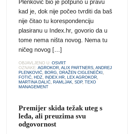
Plenković bio je potpuno u pravu
kad je, dok nije počeo tvrditi da baš
nije čitao tu korespondenciju
plasiranu u Index.hr, govorio da u
tome nema ništa novog. Nema tu
ničeg novog […]
OBJAVLJENO U:
OSVRT
OZNAKE:
AGROKOR
,
ALIX PARTNERS
,
ANDREJ
PLENKOVIĆ
,
BORG
,
DRAŽEN CIGLENEČKI
,
FOTIĆ
,
HDZ
,
INDEX.HR
,
LEX AGROKOR
,
MARTINA DALIĆ
,
RAMLJAK
,
SDP
,
TEXO
MANAGEMENT
Premijer skida težak uteg s
leđa, ali preuzima svu
odgovornost