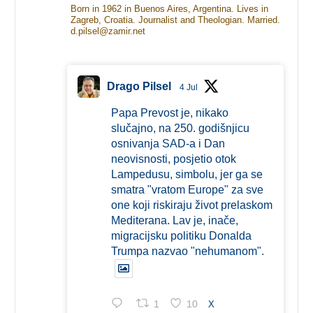
Born in 1962 in Buenos Aires, Argentina. Lives in
Zagreb, Croatia. Journalist and Theologian. Married.
d.pilsel@zamir.net
Drago Pilsel
4 Jul
Papa Prevost je, nikako
slučajno, na 250. godišnjicu
osnivanja SAD-a i Dan
neovisnosti, posjetio otok
Lampedusu, simbolu, jer ga se
smatra "vratom Europe" za sve
one koji riskiraju život prelaskom
Mediterana. Lav je, inače,
migracijsku politiku Donalda
Trumpa nazvao "nehumanom".
1
10
X