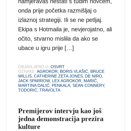
namjeravaš nestati s tuđim novcem,
onda prije početka razmišljaj o
izlaznoj strategiji. Ili se ne petljaj.
Ekipa s Hotmaila je, nevjerojatno, ali
očito, stvarno mislila da ako se
ubace u igru prije […]
OBJAVLJENO U:
OSVRT
OZNAKE:
AGROKOR
,
BORIS VLAŠIĆ
,
BRUCE
WILLIS
,
CATHERINE ZETA JONES
,
DE NIRO
,
JACK SPARROW
,
LEX AGROKOR
,
MARIĆ
,
MARTINA DALIĆ
,
PENKALA
,
SEAN CONNERY
,
TODORIĆ
,
TRAVOLTA
Premijerov intervju kao još
jedna demonstracija prezira
kulture