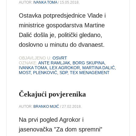
AUTOR:
IVANKA TOMA
/ 15.05.2018.
Ostavka potpredsjednice Vlade i
ministrice gospodarstva Martine
Dalić došla je, politički gledano,
doslovno u minutu do dvanaest.
OBJAVLJENO U:
OSVRT
OZNAKE:
ANTE RAMLJAK
,
BORG SKUPINA
,
IVANKA TOMA
,
LEX AGROKOR
,
MARTINA DALIĆ
,
MOST
,
PLENKOVIĆ
,
SDP
,
TEX MENAGEMENT
Čekajući povjerenika
AUTOR:
BRANKO MIJIĆ
/ 27.02.2018.
Na prvi pogled Agrokor i
jasenovačka ”Za dom spremni”