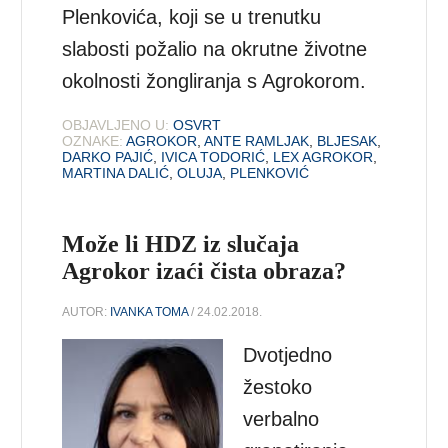
Plenkovića, koji se u trenutku
slabosti požalio na okrutne životne
okolnosti žongliranja s Agrokorom.
OBJAVLJENO U:
OSVRT
OZNAKE:
AGROKOR
,
ANTE RAMLJAK
,
BLJESAK
,
DARKO PAJIĆ
,
IVICA TODORIĆ
,
LEX AGROKOR
,
MARTINA DALIĆ
,
OLUJA
,
PLENKOVIĆ
Može li HDZ iz slučaja
Agrokor izaći čista obraza?
AUTOR:
IVANKA TOMA
/ 24.02.2018.
Dvotjedno
žestoko
verbalno