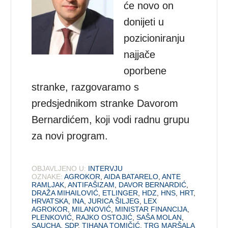
će novo on
donijeti u
pozicioniranju
najjače
oporbene
stranke, razgovaramo s
predsjednikom stranke Davorom
Bernardićem, koji vodi radnu grupu
za novi program.
OBJAVLJENO U:
INTERVJU
OZNAKE:
AGROKOR
,
AIDA BATARELO
,
ANTE
RAMLJAK
,
ANTIFAŠIZAM
,
DAVOR BERNARDIĆ
,
DRAŽA MIHAILOVIĆ
,
ETLINGER
,
HDZ
,
HNS
,
HRT
,
HRVATSKA
,
INA
,
JURICA ŠILJEG
,
LEX
AGROKOR
,
MILANOVIĆ
,
MINISTAR FINANCIJA
,
PLENKOVIĆ
,
RAJKO OSTOJIĆ
,
SAŠA MOLAN
,
SAUCHA
,
SDP
,
TIHANA TOMIČIĆ
,
TRG MARŠALA