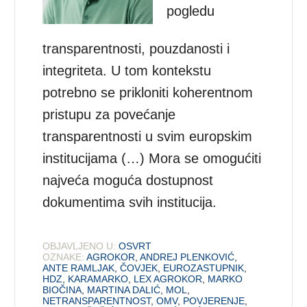
pogledu
transparentnosti, pouzdanosti i
integriteta. U tom kontekstu
potrebno se prikloniti koherentnom
pristupu za povećanje
transparentnosti u svim europskim
institucijama (…) Mora se omogućiti
najveća moguća dostupnost
dokumentima svih institucija.
OBJAVLJENO U:
OSVRT
OZNAKE:
AGROKOR
,
ANDREJ PLENKOVIĆ
,
ANTE RAMLJAK
,
ČOVJEK
,
EUROZASTUPNIK
,
HDZ
,
KARAMARKO
,
LEX AGROKOR
,
MARKO
BIOČINA
,
MARTINA DALIĆ
,
MOL
,
NETRANSPARENTNOST
,
OMV
,
POVJERENJE
,