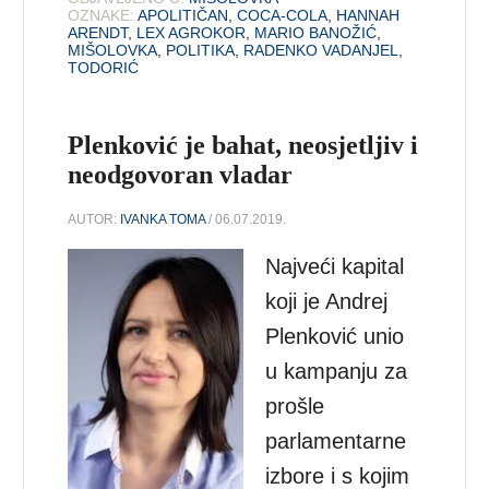
OZNAKE:
APOLITIČAN
,
COCA-COLA
,
HANNAH
ARENDT
,
LEX AGROKOR
,
MARIO BANOŽIĆ
,
MIŠOLOVKA
,
POLITIKA
,
RADENKO VADANJEL
,
TODORIĆ
Plenković je bahat, neosjetljiv i
neodgovoran vladar
AUTOR:
IVANKA TOMA
/ 06.07.2019.
Najveći kapital
koji je Andrej
Plenković unio
u kampanju za
prošle
parlamentarne
izbore i s kojim