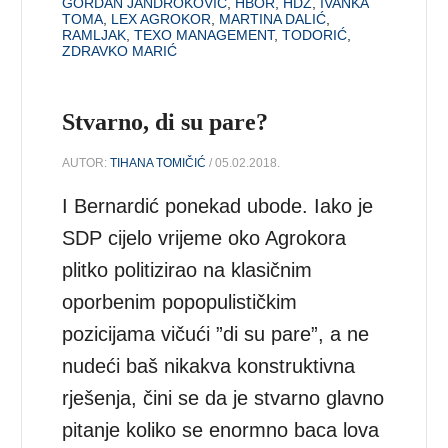
GORDAN JANDROKOVIĆ
,
HBOR
,
HDZ
,
IVANKA
TOMA
,
LEX AGROKOR
,
MARTINA DALIĆ
,
RAMLJAK
,
TEXO MANAGEMENT
,
TODORIĆ
,
ZDRAVKO MARIĆ
Stvarno, di su pare?
AUTOR:
TIHANA TOMIČIĆ
/ 05.02.2018.
I Bernardić ponekad ubode. Iako je
SDP cijelo vrijeme oko Agrokora
plitko politizirao na klasičnim
oporbenim popopulističkim
pozicijama vičući ”di su pare”, a ne
nudeći baš nikakva konstruktivna
rješenja, čini se da je stvarno glavno
pitanje koliko se enormno baca lova