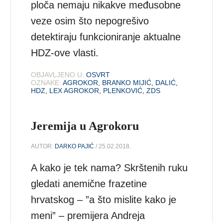
ploča nemaju nikakve međusobne
veze osim što nepogrešivo
detektiraju funkcioniranje aktualne
HDZ-ove vlasti.
OBJAVLJENO U:
OSVRT
OZNAKE:
AGROKOR
,
BRANKO MIJIĆ
,
DALIĆ
,
HDZ
,
LEX AGROKOR
,
PLENKOVIĆ
,
ZDS
Jeremija u Agrokoru
AUTOR:
DARKO PAJIĆ
/ 25.02.2018.
A kako je tek nama? Skrštenih ruku
gledati anemične frazetine
hrvatskog – ”a što mislite kako je
meni” – premijera Andreja