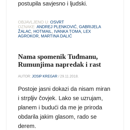
postupila savjesno i ljudski.
OBJAVLJENO U:
OSVRT
OZNAKE:
ANDREJ PLENKOVIĆ
,
GABRIJELA
ŽALAC
,
HOTMAIL
,
IVANKA TOMA
,
LEX
AGROKOR
,
MARTINA DALIĆ
Nama spomenik Tuđmanu,
Rumunjima napredak i rast
AUTOR:
JOSIP KREGAR
/ 29.11.2018.
Postoje jasni dokazi da nisam miran
i strpljiv čovjek. Lako se uzrujam,
planem i budući da me je priroda
obdarila jakim glasom, rado se
derem.