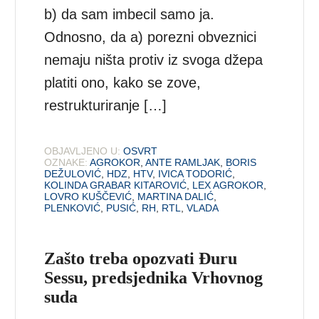
b) da sam imbecil samo ja.
Odnosno, da a) porezni obveznici
nemaju ništa protiv iz svoga džepa
platiti ono, kako se zove,
restrukturiranje […]
OBJAVLJENO U:
OSVRT
OZNAKE:
AGROKOR
,
ANTE RAMLJAK
,
BORIS
DEŽULOVIĆ
,
HDZ
,
HTV
,
IVICA TODORIĆ
,
KOLINDA GRABAR KITAROVIĆ
,
LEX AGROKOR
,
LOVRO KUŠČEVIĆ
,
MARTINA DALIĆ
,
PLENKOVIĆ
,
PUSIĆ
,
RH
,
RTL
,
VLADA
Zašto treba opozvati Đuru
Sessu, predsjednika Vrhovnog
suda