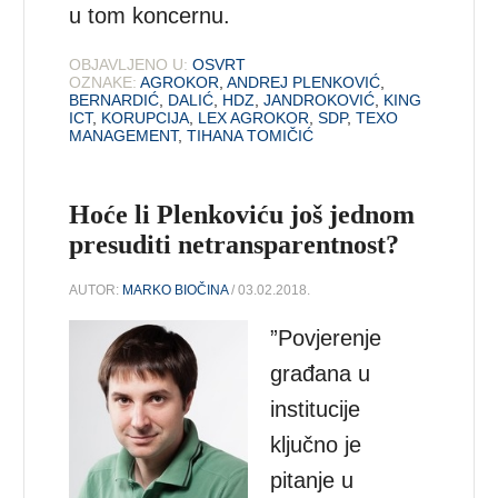
u tom koncernu.
OBJAVLJENO U:
OSVRT
OZNAKE:
AGROKOR
,
ANDREJ PLENKOVIĆ
,
BERNARDIĆ
,
DALIĆ
,
HDZ
,
JANDROKOVIĆ
,
KING
ICT
,
KORUPCIJA
,
LEX AGROKOR
,
SDP
,
TEXO
MANAGEMENT
,
TIHANA TOMIČIĆ
Hoće li Plenkoviću još jednom
presuditi netransparentnost?
AUTOR:
MARKO BIOČINA
/ 03.02.2018.
”Povjerenje
građana u
institucije
ključno je
pitanje u