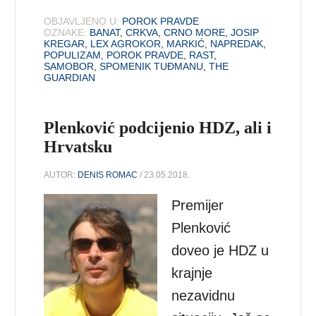
OBJAVLJENO U:
POROK PRAVDE
OZNAKE:
BANAT
,
CRKVA
,
CRNO MORE
,
JOSIP
KREGAR
,
LEX AGROKOR
,
MARKIĆ
,
NAPREDAK
,
POPULIZAM
,
POROK PRAVDE
,
RAST
,
SAMOBOR
,
SPOMENIK TUĐMANU
,
THE
GUARDIAN
Plenković podcijenio HDZ, ali i
Hrvatsku
AUTOR:
DENIS ROMAC
/ 23.05.2018.
Premijer
Plenković
doveo je HDZ u
krajnje
nezavidnu