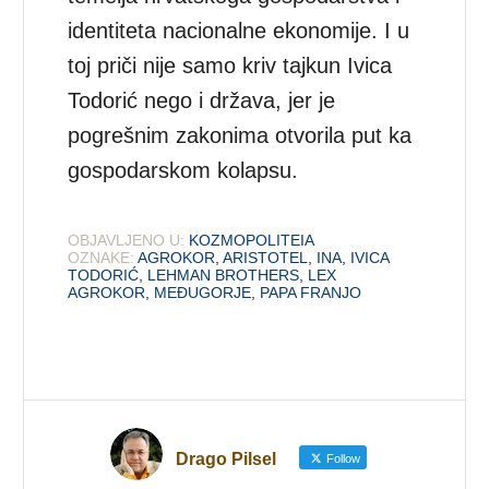
identiteta nacionalne ekonomije. I u
toj priči nije samo kriv tajkun Ivica
Todorić nego i država, jer je
pogrešnim zakonima otvorila put ka
gospodarskom kolapsu.
OBJAVLJENO U:
KOZMOPOLITEIA
OZNAKE:
AGROKOR
,
ARISTOTEL
,
INA
,
IVICA
TODORIĆ
,
LEHMAN BROTHERS
,
LEX
AGROKOR
,
MEĐUGORJE
,
PAPA FRANJO
Drago Pilsel
Follow