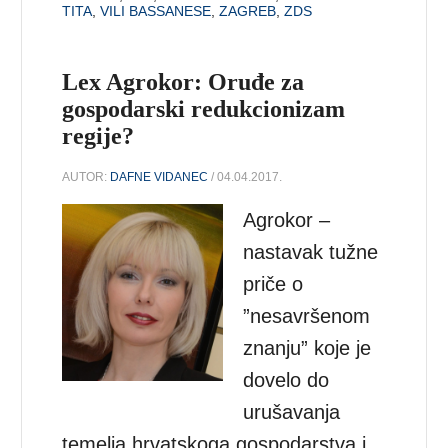
TITA
,
VILI BASSANESE
,
ZAGREB
,
ZDS
Lex Agrokor: Oruđe za
gospodarski redukcionizam
regije?
AUTOR:
DAFNE VIDANEC
/ 04.04.2017.
Agrokor –
nastavak tužne
priče o
”nesavršenom
znanju” koje je
dovelo do
urušavanja
temelja hrvatskoga gospodarstva i