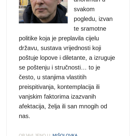
svakom
pogledu, izvan
te sramotne
politike koja je preplavila cijelu
državu, sustava vrijednosti koji
poštuje lopove i diletante, a izruguje
se poštenju i stručnosti… to je
često, u stanjima vlastitih
preispitivanja, kontemplacija ili
vanjskim faktorima izazvanih
afektacija, želja ili san mnogih od
nas.
OBJAVLJENO U:
MIŠOLOVKA