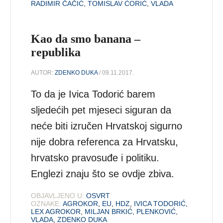
RADIMIR ČAČIĆ
,
TOMISLAV ĆORIĆ
,
VLADA
Kao da smo banana –
republika
AUTOR:
ZDENKO DUKA
/ 09.11.2017.
To da je Ivica Todorić barem
sljedećih pet mjeseci siguran da
neće biti izručen Hrvatskoj sigurno
nije dobra referenca za Hrvatsku,
hrvatsko pravosuđe i politiku.
Englezi znaju što se ovdje zbiva.
OBJAVLJENO U:
OSVRT
OZNAKE:
AGROKOR
,
EU
,
HDZ
,
IVICA TODORIĆ
,
LEX AGROKOR
,
MILJAN BRKIĆ
,
PLENKOVIĆ
,
VLADA
,
ZDENKO DUKA