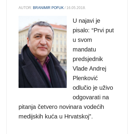
AUTOR:
BRANIMIR POFUK
/ 16.05.2018.
U najavi je
pisalo: “Prvi put
u svom
mandatu
predsjednik
Vlade Andrej
Plenković
odlučio je uživo
odgovarati na
pitanja četvero novinara vodećih
medijskih kuća u Hrvatskoj”.