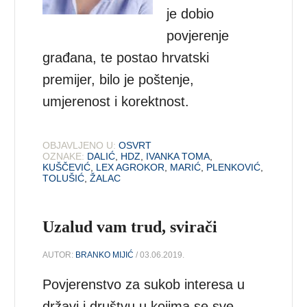
je dobio
povjerenje
građana, te postao hrvatski
premijer, bilo je poštenje,
umjerenost i korektnost.
OBJAVLJENO U:
OSVRT
OZNAKE:
DALIĆ
,
HDZ
,
IVANKA TOMA
,
KUŠČEVIĆ
,
LEX AGROKOR
,
MARIĆ
,
PLENKOVIĆ
,
TOLUŠIĆ
,
ŽALAC
Uzalud vam trud, svirači
AUTOR:
BRANKO MIJIĆ
/ 03.06.2019.
Povjerenstvo za sukob interesa u
državi i društvu u kojima se sve