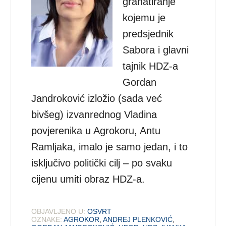
granatiranje
kojemu je
predsjednik
Sabora i glavni
tajnik HDZ-a
Gordan
Jandroković izložio (sada već
bivšeg) izvanrednog Vladina
povjerenika u Agrokoru, Antu
Ramljaka, imalo je samo jedan, i to
isključivo politički cilj – po svaku
cijenu umiti obraz HDZ-a.
OBJAVLJENO U:
OSVRT
OZNAKE:
AGROKOR
,
ANDREJ PLENKOVIĆ
,