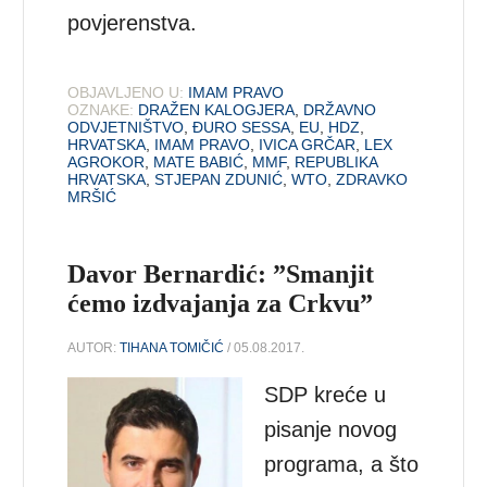
povjerenstva.
OBJAVLJENO U:
IMAM PRAVO
OZNAKE:
DRAŽEN KALOGJERA
,
DRŽAVNO
ODVJETNIŠTVO
,
ĐURO SESSA
,
EU
,
HDZ
,
HRVATSKA
,
IMAM PRAVO
,
IVICA GRČAR
,
LEX
AGROKOR
,
MATE BABIĆ
,
MMF
,
REPUBLIKA
HRVATSKA
,
STJEPAN ZDUNIĆ
,
WTO
,
ZDRAVKO
MRŠIĆ
Davor Bernardić: ”Smanjit
ćemo izdvajanja za Crkvu”
AUTOR:
TIHANA TOMIČIĆ
/ 05.08.2017.
SDP kreće u
pisanje novog
programa, a što