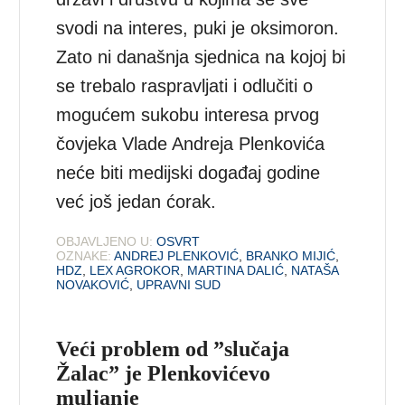
svodi na interes, puki je oksimoron.
Zato ni današnja sjednica na kojoj bi
se trebalo raspravljati i odlučiti o
mogućem sukobu interesa prvog
čovjeka Vlade Andreja Plenkovića
neće biti medijski događaj godine
već još jedan ćorak.
OBJAVLJENO U:
OSVRT
OZNAKE:
ANDREJ PLENKOVIĆ
,
BRANKO MIJIĆ
,
HDZ
,
LEX AGROKOR
,
MARTINA DALIĆ
,
NATAŠA
NOVAKOVIĆ
,
UPRAVNI SUD
Veći problem od ”slučaja
Žalac” je Plenkovićevo
muljanje