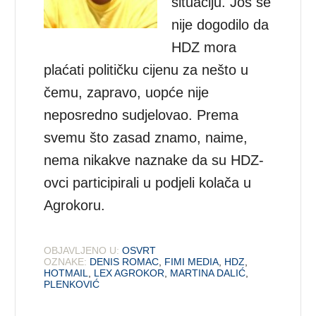
situaciju. Još se
nije dogodilo da
HDZ mora
plaćati političku cijenu za nešto u
čemu, zapravo, uopće nije
neposredno sudjelovao. Prema
svemu što zasad znamo, naime,
nema nikakve naznake da su HDZ-
ovci participirali u podjeli kolača u
Agrokoru.
OBJAVLJENO U:
OSVRT
OZNAKE:
DENIS ROMAC
,
FIMI MEDIA
,
HDZ
,
HOTMAIL
,
LEX AGROKOR
,
MARTINA DALIĆ
,
PLENKOVIĆ