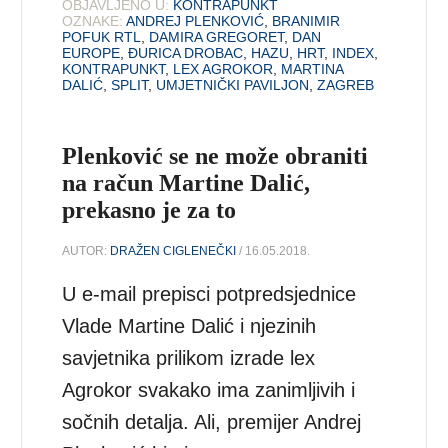
OBJAVLJENO U:
KONTRAPUNKT
OZNAKE:
ANDREJ PLENKOVIĆ
,
BRANIMIR
POFUK RTL
,
DAMIRA GREGORET
,
DAN
EUROPE
,
ĐURICA DROBAC
,
HAZU
,
HRT
,
INDEX
,
KONTRAPUNKT
,
LEX AGROKOR
,
MARTINA
DALIĆ
,
SPLIT
,
UMJETNIČKI PAVILJON
,
ZAGREB
Plenković se ne može obraniti
na račun Martine Dalić,
prekasno je za to
AUTOR:
DRAŽEN CIGLENEČKI
/ 16.05.2018.
U e-mail prepisci potpredsjednice
Vlade Martine Dalić i njezinih
savjetnika prilikom izrade lex
Agrokor svakako ima zanimljivih i
sočnih detalja. Ali, premijer Andrej