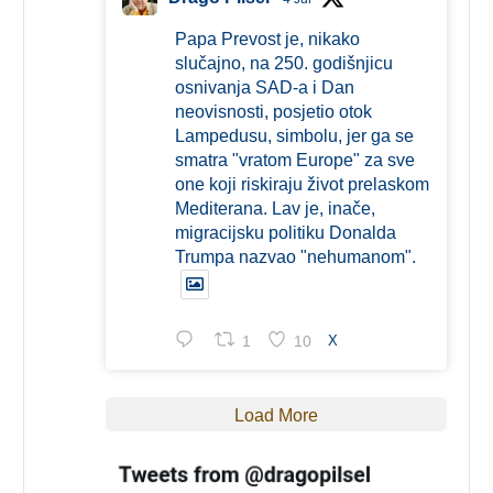
Papa Prevost je, nikako
slučajno, na 250. godišnjicu
osnivanja SAD-a i Dan
neovisnosti, posjetio otok
Lampedusu, simbolu, jer ga se
smatra "vratom Europe" za sve
one koji riskiraju život prelaskom
Mediterana. Lav je, inače,
migracijsku politiku Donalda
Trumpa nazvao "nehumanom".
1
10
X
Load More