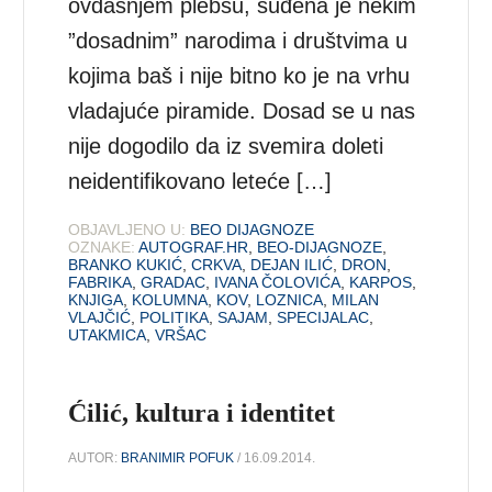
ovdašnjem plebsu, suđena je nekim
”dosadnim” narodima i društvima u
kojima baš i nije bitno ko je na vrhu
vladajuće piramide. Dosad se u nas
nije dogodilo da iz svemira doleti
neidentifikovano leteće […]
OBJAVLJENO U:
BEO DIJAGNOZE
OZNAKE:
AUTOGRAF.HR
,
BEO-DIJAGNOZE
,
BRANKO KUKIĆ
,
CRKVA
,
DEJAN ILIĆ
,
DRON
,
FABRIKA
,
GRADAC
,
IVANA ČOLOVIĆA
,
KARPOS
,
KNJIGA
,
KOLUMNA
,
KOV
,
LOZNICA
,
MILAN
VLAJČIĆ
,
POLITIKA
,
SAJAM
,
SPECIJALAC
,
UTAKMICA
,
VRŠAC
Ćilić, kultura i identitet
AUTOR:
BRANIMIR POFUK
/ 16.09.2014.