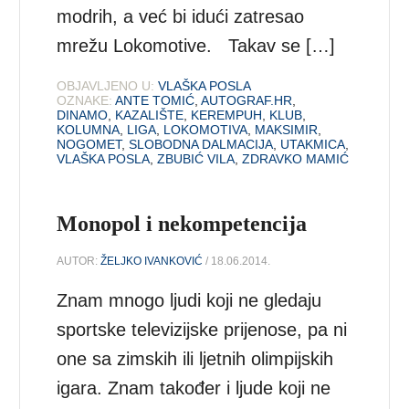
modrih, a već bi idući zatresao
mrežu Lokomotive. Takav se […]
OBJAVLJENO U:
VLAŠKA POSLA
OZNAKE:
ANTE TOMIĆ
,
AUTOGRAF.HR
,
DINAMO
,
KAZALIŠTE
,
KEREMPUH
,
KLUB
,
KOLUMNA
,
LIGA
,
LOKOMOTIVA
,
MAKSIMIR
,
NOGOMET
,
SLOBODNA DALMACIJA
,
UTAKMICA
,
VLAŠKA POSLA
,
ZBUBIĆ VILA
,
ZDRAVKO MAMIĆ
Monopol i nekompetencija
AUTOR:
ŽELJKO IVANKOVIĆ
/ 18.06.2014.
Znam mnogo ljudi koji ne gledaju
sportske televizijske prijenose, pa ni
one sa zimskih ili ljetnih olimpijskih
igara. Znam također i ljude koji ne