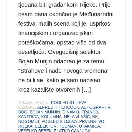
tjedana biti građankom Rijeke. Prije
osam dana okončao je Međunarodni
festival malih scena koji je, usprkos
financijskim i organizacijskim
poteškoćama, opstao više od dva
desetljeća. Ovogodišnji selektor
Bojan Munjin odabrao je za temu
“Strahove i nade novoga vremena”
ne bi li se, kako je sam napisao,
kroz kazalište otvorenih […]
OBJAVLJENO U:
POGLED S LIJEVA
OZNAKE:
ALFRED HITCHCOCK
,
AUTOGRAF.HR
,
BOG
,
BOJAN MUNJIN
,
DINAMO
,
FRANJO
,
KANTRIDA
,
KOLUMNA
,
NELA VLAŠIĆ
,
NK
,
NOGOMET
,
POGLED S LIJEVA
,
PRVENSTVO
,
RIJEKA
,
SELEKTOR
,
TUĐMAN
,
UTAKMICA
,
VESELKO BEBEK
,
ZLATKO CANJUGA