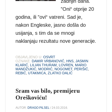
zadnjih dana.
”Oni“ otprije 20
godina, ili ”ovi“ vatreni. Sad je,
nakon Engleske, jasno došla do
usijanja, s tim da se mnogi
naklanjaju rezultatu nove generacije.
OBJAVLJENO U:
OSVRT
OZNAKE:
DAMIR VRBANOVIĆ
,
HNS
,
JASMIN
KLARIĆ
,
LILIAN THURAM
,
LOVREN
,
MARIO
MANDŽUKIĆ
,
MODRIĆ
,
NOGOMET
,
PERIŠIĆ
,
REBIĆ
,
UTAKMICA
,
ZLATKO DALIĆ
Sram vas bilo, premijeru
Oreškoviću!
AUTOR:
DRAGO PILSEL
/ 24.03.2016.