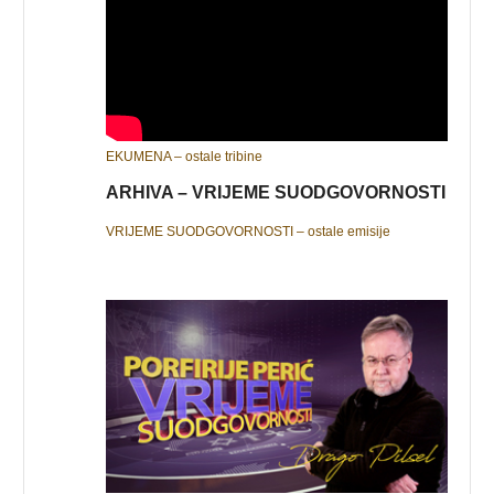
EKUMENA – ostale tribine
ARHIVA – VRIJEME SUODGOVORNOSTI
VRIJEME SUODGOVORNOSTI – ostale emisije