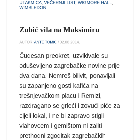
UTAKMICA
,
VEČERNJI LIST
,
WIGMORE HALL
,
WIMBLEDON
Zubić vila na Maksimiru
AUTOR:
ANTE TOMIĆ
/ 02.08.2014.
Čudesan preokret, uzvikivale su
oduševljeno zagrebačke novine prije
dva dana. Nemreš bilivit, ponavljali
su zapanjeno gosti kafića na
trešnjevačkom placu i Remizi,
razdragano se grleći i zovući piće za
cijeli lokal, i ne bi zapravo stigli
vlahovcem i gemištom ni zaliti
prethodni zgoditak zagrebačkih