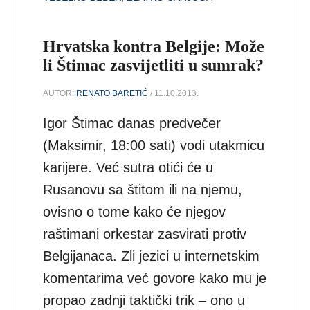
Hrvatska kontra Belgije: Može
li Štimac zasvijetliti u sumrak?
AUTOR:
RENATO BARETIĆ
/ 11.10.2013.
Igor Štimac danas predvečer
(Maksimir, 18:00 sati) vodi utakmicu
karijere. Već sutra otići će u
Rusanovu sa štitom ili na njemu,
ovisno o tome kako će njegov
raštimani orkestar zasvirati protiv
Belgijanaca. Zli jezici u internetskim
komentarima već govore kako mu je
propao zadnji taktički trik ‒ ono u