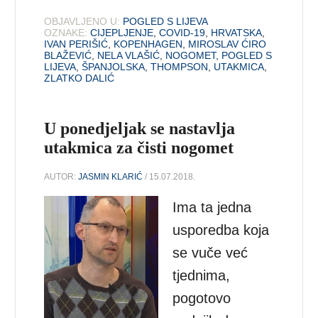
OBJAVLJENO U:
POGLED S LIJEVA
OZNAKE:
CIJEPLJENJE
,
COVID-19
,
HRVATSKA
,
IVAN PERIŠIĆ
,
KOPENHAGEN
,
MIROSLAV ĆIRO
BLAŽEVIĆ
,
NELA VLAŠIĆ
,
NOGOMET
,
POGLED S
LIJEVA
,
ŠPANJOLSKA
,
THOMPSON
,
UTAKMICA
,
ZLATKO DALIĆ
U ponedjeljak se nastavlja
utakmica za čisti nogomet
AUTOR:
JASMIN KLARIĆ
/ 15.07.2018.
Ima ta jedna
usporedba koja
se vuče već
tjednima,
pogotovo