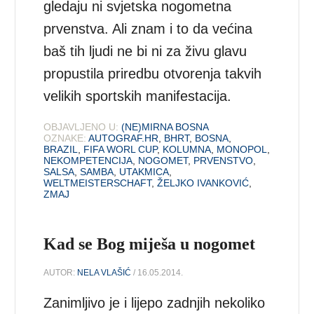
gledaju ni svjetska nogometna
prvenstva. Ali znam i to da većina
baš tih ljudi ne bi ni za živu glavu
propustila priredbu otvorenja takvih
velikih sportskih manifestacija.
OBJAVLJENO U:
(NE)MIRNA BOSNA
OZNAKE:
AUTOGRAF.HR
,
BHRT
,
BOSNA
,
BRAZIL
,
FIFA WORL CUP
,
KOLUMNA
,
MONOPOL
,
NEKOMPETENCIJA
,
NOGOMET
,
PRVENSTVO
,
SALSA
,
SAMBA
,
UTAKMICA
,
WELTMEISTERSCHAFT
,
ŽELJKO IVANKOVIĆ
,
ZMAJ
Kad se Bog miješa u nogomet
AUTOR:
NELA VLAŠIĆ
/ 16.05.2014.
Zanimljivo je i lijepo zadnjih nekoliko