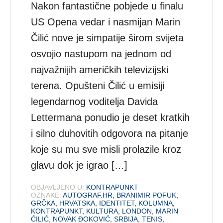
Nakon fantastične pobjede u finalu
US Opena vedar i nasmijan Marin
Čilić nove je simpatije širom svijeta
osvojio nastupom na jednom od
najvažnijih američkih televizijski
terena. Opušteni Čilić u emisiji
legendarnog voditelja Davida
Lettermana ponudio je deset kratkih
i silno duhovitih odgovora na pitanje
koje su mu sve misli prolazile kroz
glavu dok je igrao […]
OBJAVLJENO U:
KONTRAPUNKT
OZNAKE:
AUTOGRAF.HR
,
BRANIMIR POFUK
,
GRČKA
,
HRVATSKA
,
IDENTITET
,
KOLUMNA
,
KONTRAPUNKT
,
KULTURA
,
LONDON
,
MARIN
ĆILIĆ
,
NOVAK ĐOKOVIĆ
,
SRBIJA
,
TENIS
,