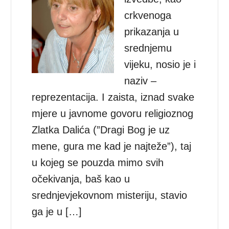
crkvenoga
prikazanja u
srednjemu
vijeku, nosio je i
naziv –
reprezentacija. I zaista, iznad svake
mjere u javnome govoru religioznog
Zlatka Dalića (”Dragi Bog je uz
mene, gura me kad je najteže”), taj
u kojeg se pouzda mimo svih
očekivanja, baš kao u
srednjevjekovnom misteriju, stavio
ga je u […]