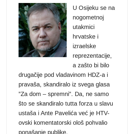
U Osijeku se na
nogometnoj
utakmici
hrvatske i
izraelske
reprezentacije,
a zašto bi bilo
drugačije pod vladavinom HDZ-a i
pravaša, skandiralo iz svega glasa
”Za dom – spremni”. Da, ne samo
što se skandiralo tutta forza u slavu
ustaša i Ante Pavelića već je HTV-
ovski komentatorski ološ pohvalio
ponašanje publike.