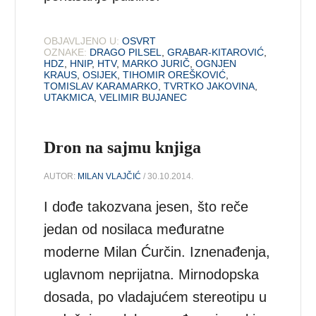
OBJAVLJENO U:
OSVRT
OZNAKE:
DRAGO PILSEL
,
GRABAR-KITAROVIĆ
,
HDZ
,
HNIP
,
HTV
,
MARKO JURIČ
,
OGNJEN
KRAUS
,
OSIJEK
,
TIHOMIR OREŠKOVIĆ
,
TOMISLAV KARAMARKO
,
TVRTKO JAKOVINA
,
UTAKMICA
,
VELIMIR BUJANEC
Dron na sajmu knjiga
AUTOR:
MILAN VLAJČIĆ
/ 30.10.2014.
I dođe takozvana jesen, što reče
jedan od nosilaca međuratne
moderne Milan Ćurčin. Iznenađenja,
uglavnom neprijatna. Mirnodopska
dosada, po vladajućem stereotipu u