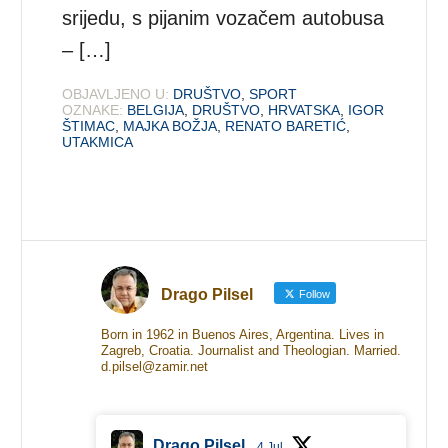
srijedu, s pijanim vozačem autobusa
‒ […]
OBJAVLJENO U:
DRUŠTVO
,
SPORT
OZNAKE:
BELGIJA
,
DRUŠTVO
,
HRVATSKA
,
IGOR
ŠTIMAC
,
MAJKA BOŽJA
,
RENATO BARETIĆ
,
UTAKMICA
Drago Pilsel
Follow
Born in 1962 in Buenos Aires, Argentina. Lives in
Zagreb, Croatia. Journalist and Theologian. Married.
d.pilsel@zamir.net
Drago Pilsel
4 Jul