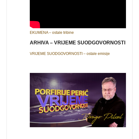
EKUMENA – ostale tribine
ARHIVA – VRIJEME SUODGOVORNOSTI
VRIJEME SUODGOVORNOSTI – ostale emisije