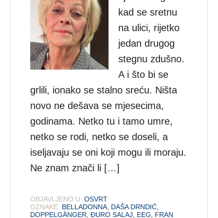
kad se sretnu
na ulici, rijetko
jedan drugog
stegnu zdušno.
A i što bi se
grlili, ionako se stalno sreću. Ništa
novo ne dešava se mjesecima,
godinama. Netko tu i tamo umre,
netko se rodi, netko se doseli, a
iseljavaju se oni koji mogu ili moraju.
Ne znam znači li […]
OBJAVLJENO U:
OSVRT
OZNAKE:
BELLADONNA
,
DAŠA DRNDIĆ
,
DOPPELGÄNGER
,
ĐURO SALAJ
,
EEG
,
FRAN