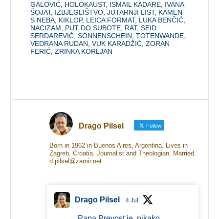
GALOVIĆ
,
HOLOKAUST
,
ISMAIL KADARE
,
IVANA
ŠOJAT
,
IZBJEGLIŠTVO
,
JUTARNJI LIST
,
KAMEN
S NEBA
,
KIKLOP
,
LEICA FORMAT
,
LUKA BENČIĆ
,
NACIZAM
,
PUT DO SUBOTE
,
RAT
,
SEID
SERDAREVIĆ
,
SONNENSCHEIN
,
TOTENWANDE
,
VEDRANA RUDAN
,
VUK KARADŽIĆ
,
ZORAN
FERIĆ
,
ZRINKA KORLJAN
Drago Pilsel
Follow
Born in 1962 in Buenos Aires, Argentina. Lives in
Zagreb, Croatia. Journalist and Theologian. Married.
d.pilsel@zamir.net
Drago Pilsel
4 Jul
Papa Prevost je, nikako