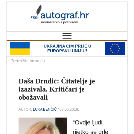
autograf.hr
novinarstvo s potpisom
UKRAJINA ČIM PRIJE U
EUROPSKU UNIJU!!
Daša Drndić: Čitatelje je
izazivala. Kritičari je
obožavali
AUTOR:
LUKA BENČIĆ
/ 07.06.2018.
“Ovdje ljudi
rijetko se grle