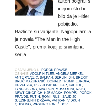
autori poigrali s
idejom što bi
bilo da je Hitler
pobijedio.
Različite su varijante. Najpopularnija
je novela ”The Man in the High
Castle”, prema kojoj je snimljena
serija.
OBJAVLJENO U:
POROK PRAVDE
OZNAKE:
ADOLF HITLER
,
ANGELA MERKEL
,
ANTE PAVELIĆ
,
BALKAN
,
BERLIN
,
BIH
,
BREXIT
,
BRLIĆ MAŽURANIĆ
,
DONALD TRUMP
,
EUROPA
,
HRVATSKA
,
HSS
,
JOSIP KREGAR
,
KAPTOL
,
LYNDA BARRY
,
MACRON
,
MUSSOLINI
,
NATO
,
NEWT GINGRICH
,
NJEMAČKA
,
POMPEJ
,
POROK
PRAVDE
,
PUTIN
,
ROMI
,
RUSI
,
SAUDIJCI
,
SJEDINJENIH DRŽAVA
,
VATIKAN
,
VIDKUN
QUISLING
,
WASHINGTON
,
ŽIDOVI