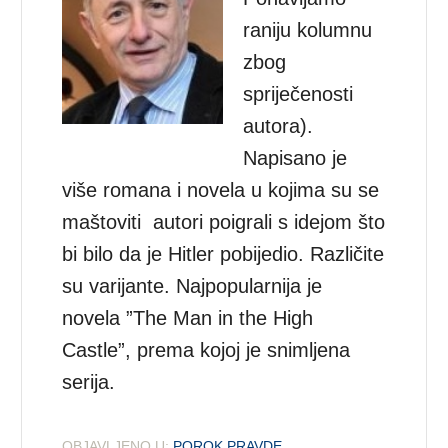
raniju kolumnu
zbog
spriječenosti
autora).
Napisano je
više romana i novela u kojima su se
maštoviti autori poigrali s idejom što
bi bilo da je Hitler pobijedio. Različite
su varijante. Najpopularnija je
novela ”The Man in the High
Castle”, prema kojoj je snimljena
serija.
OBJAVLJENO U:
POROK PRAVDE