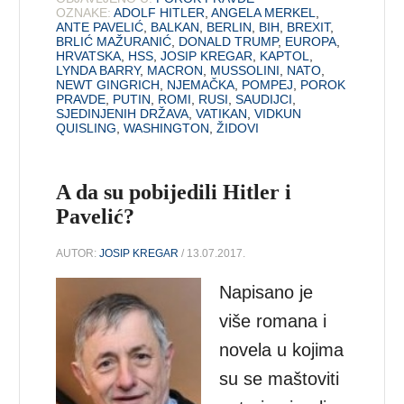
OZNAKE:
ADOLF HITLER
,
ANGELA MERKEL
,
ANTE PAVELIĆ
,
BALKAN
,
BERLIN
,
BIH
,
BREXIT
,
BRLIĆ MAŽURANIĆ
,
DONALD TRUMP
,
EUROPA
,
HRVATSKA
,
HSS
,
JOSIP KREGAR
,
KAPTOL
,
LYNDA BARRY
,
MACRON
,
MUSSOLINI
,
NATO
,
NEWT GINGRICH
,
NJEMAČKA
,
POMPEJ
,
POROK
PRAVDE
,
PUTIN
,
ROMI
,
RUSI
,
SAUDIJCI
,
SJEDINJENIH DRŽAVA
,
VATIKAN
,
VIDKUN
QUISLING
,
WASHINGTON
,
ŽIDOVI
A da su pobijedili Hitler i
Pavelić?
AUTOR:
JOSIP KREGAR
/ 13.07.2017.
Napisano je
više romana i
novela u kojima
su se maštoviti