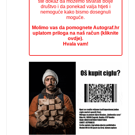
ste dokaz da možemo stvarati bolje
društvo i da ponekad valja htjeti i
nemoguće kako bismo dosegnuli
moguće.
Molimo vas da pomognete Autograf.hr
uplatom priloga na naš račun (kliknite
ovdje).
Hvala vam!