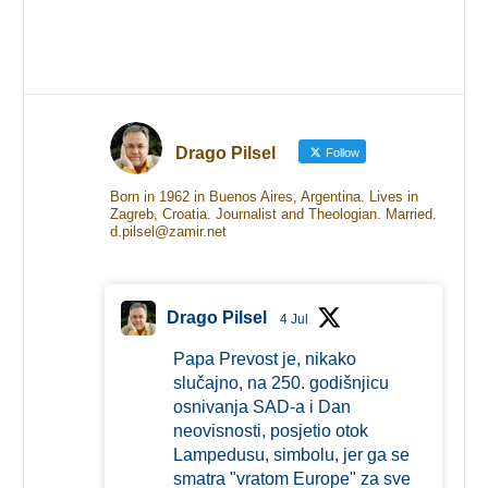
Drago Pilsel
Follow
Born in 1962 in Buenos Aires, Argentina. Lives in
Zagreb, Croatia. Journalist and Theologian. Married.
d.pilsel@zamir.net
Drago Pilsel
4 Jul
Papa Prevost je, nikako
slučajno, na 250. godišnjicu
osnivanja SAD-a i Dan
neovisnosti, posjetio otok
Lampedusu, simbolu, jer ga se
smatra "vratom Europe" za sve