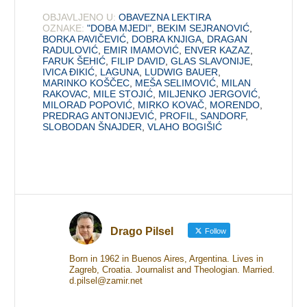
OBJAVLJENO U:
OBAVEZNA LEKTIRA
OZNAKE:
"DOBA MJEDI"
,
BEKIM SEJRANOVIĆ
,
BORKA PAVIČEVIĆ
,
DOBRA KNJIGA
,
DRAGAN
RADULOVIĆ
,
EMIR IMAMOVIĆ
,
ENVER KAZAZ
,
FARUK ŠEHIĆ
,
FILIP DAVID
,
GLAS SLAVONIJE
,
IVICA ĐIKIĆ
,
LAGUNA
,
LUDWIG BAUER
,
MARINKO KOŠČEC
,
MEŠA SELIMOVIĆ
,
MILAN
RAKOVAC
,
MILE STOJIĆ
,
MILJENKO JERGOVIĆ
,
MILORAD POPOVIĆ
,
MIRKO KOVAČ
,
MORENDO
,
PREDRAG ANTONIJEVIĆ
,
PROFIL
,
SANDORF
,
SLOBODAN ŠNAJDER
,
VLAHO BOGIŠIĆ
Drago Pilsel
Follow
Born in 1962 in Buenos Aires, Argentina. Lives in
Zagreb, Croatia. Journalist and Theologian. Married.
d.pilsel@zamir.net