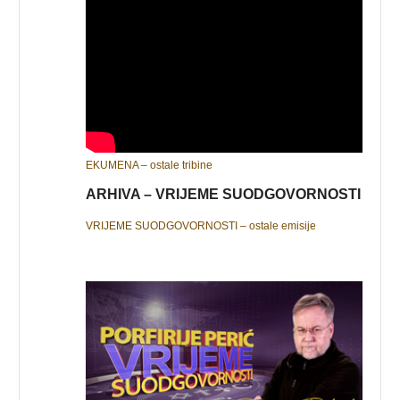
EKUMENA – ostale tribine
ARHIVA – VRIJEME SUODGOVORNOSTI
VRIJEME SUODGOVORNOSTI – ostale emisije