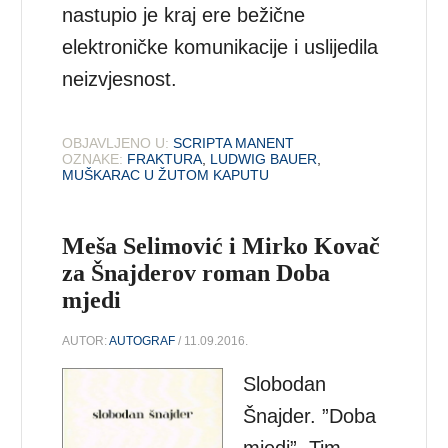
nastupio je kraj ere bežične
elektroničke komunikacije i uslijedila
neizvjesnost.
OBJAVLJENO U:
SCRIPTA MANENT
OZNAKE:
FRAKTURA
,
LUDWIG BAUER
,
MUŠKARAC U ŽUTOM KAPUTU
Meša Selimović i Mirko Kovač
za Šnajderov roman Doba
mjedi
AUTOR:
AUTOGRAF
/ 11.09.2016.
Slobodan
Šnajder. ”Doba
mjedi”, Tim