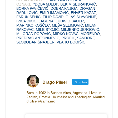
OZNAKE:
"DOBA MJEDI"
,
BEKIM SEJRANOVIĆ
,
BORKA PAVIČEVIĆ
,
DOBRA KNJIGA
,
DRAGAN
RADULOVIĆ
,
EMIR IMAMOVIĆ
,
ENVER KAZAZ
,
FARUK ŠEHIĆ
,
FILIP DAVID
,
GLAS SLAVONIJE
,
IVICA ĐIKIĆ
,
LAGUNA
,
LUDWIG BAUER
,
MARINKO KOŠČEC
,
MEŠA SELIMOVIĆ
,
MILAN
RAKOVAC
,
MILE STOJIĆ
,
MILJENKO JERGOVIĆ
,
MILORAD POPOVIĆ
,
MIRKO KOVAČ
,
MORENDO
,
PREDRAG ANTONIJEVIĆ
,
PROFIL
,
SANDORF
,
SLOBODAN ŠNAJDER
,
VLAHO BOGIŠIĆ
Drago Pilsel
Follow
Born in 1962 in Buenos Aires, Argentina. Lives in
Zagreb, Croatia. Journalist and Theologian. Married.
d.pilsel@zamir.net