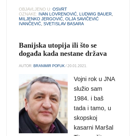
OBJAVLJENO U:
OSVRT
OZNAKE:
IVAN LOVRENOVIĆ
,
LUDWIG BAUER
,
MILJENKO JERGOVIĆ
,
OLJA SAVIČEVIĆ
IVANČEVIĆ
,
SVETISLAV BASARA
Banijska utopija ili što se
događa kada nestane država
AUTOR:
BRANIMIR POFUK
/ 20.01.2021.
Vojni rok u JNA
služio sam
1984. i baš
tada i tamo, u
skopskoj
kasarni Maršal