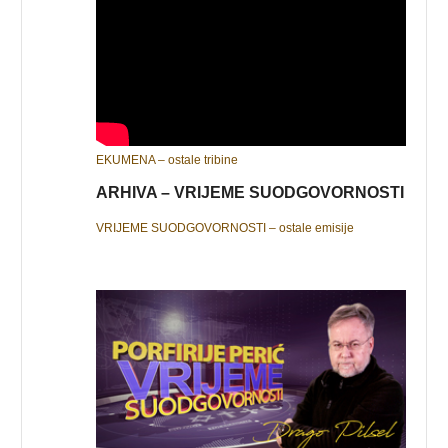
EKUMENA – ostale tribine
ARHIVA – VRIJEME SUODGOVORNOSTI
VRIJEME SUODGOVORNOSTI – ostale emisije