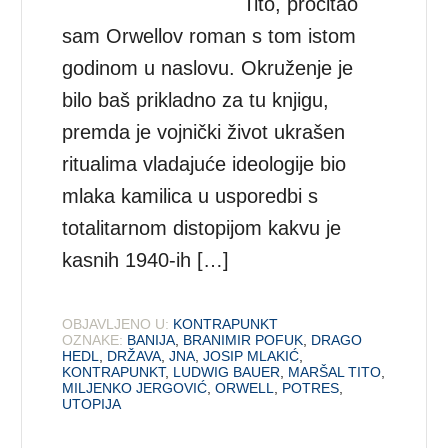
Tito, pročitao
sam Orwellov roman s tom istom
godinom u naslovu. Okruženje je
bilo baš prikladno za tu knjigu,
premda je vojnički život ukrašen
ritualima vladajuće ideologije bio
mlaka kamilica u usporedbi s
totalitarnom distopijom kakvu je
kasnih 1940-ih […]
OBJAVLJENO U:
KONTRAPUNKT
OZNAKE:
BANIJA
,
BRANIMIR POFUK
,
DRAGO
HEDL
,
DRŽAVA
,
JNA
,
JOSIP MLAKIĆ
,
KONTRAPUNKT
,
LUDWIG BAUER
,
MARŠAL TITO
,
MILJENKO JERGOVIĆ
,
ORWELL
,
POTRES
,
UTOPIJA