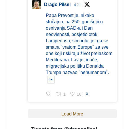
Drago Pilsel
4 Jul
Papa Prevost je, nikako
slučajno, na 250. godišnjicu
osnivanja SAD-a i Dan
neovisnosti, posjetio otok
Lampedusu, simbolu, jer ga se
smatra "vratom Europe" za sve
one koji riskiraju život prelaskom
Mediterana. Lav je, inače,
migracijsku politiku Donalda
Trumpa nazvao "nehumanom".
1
10
X
Load More