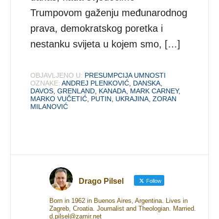
Trumpovom gaženju međunarodnog
prava, demokratskog poretka i
nestanku svijeta u kojem smo, […]
OBJAVLJENO U:
PRESUMPCIJA UMNOSTI
OZNAKE:
ANDREJ PLENKOVIĆ
,
DANSKA
,
DAVOS
,
GRENLAND
,
KANADA
,
MARK CARNEY
,
MARKO VUČETIĆ
,
PUTIN
,
UKRAJINA
,
ZORAN
MILANOVIĆ
Drago Pilsel
Follow
Born in 1962 in Buenos Aires, Argentina. Lives in
Zagreb, Croatia. Journalist and Theologian. Married.
d.pilsel@zamir.net