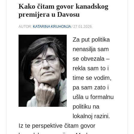
Kako čitam govor kanadskog
premijera u Davosu
AUTOR:
KATARINA KRUHONJA
/ 27.01.2026.
Za put politika
nenasilja sam
se obvezala –
rekla sam to i
time se vodim,
pa sam zato i
ušla u formalnu
politiku na
lokalnoj razini.
Iz te perspektive čitam govor