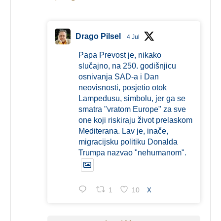
Drago Pilsel
4 Jul
Papa Prevost je, nikako
slučajno, na 250. godišnjicu
osnivanja SAD-a i Dan
neovisnosti, posjetio otok
Lampedusu, simbolu, jer ga se
smatra "vratom Europe" za sve
one koji riskiraju život prelaskom
Mediterana. Lav je, inače,
migracijsku politiku Donalda
Trumpa nazvao "nehumanom".
1
10
X