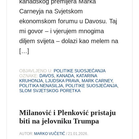
kanadskog premijera Marka
Carneyja na Svjetskom
ekonomskom forumu u Davosu. Taj
mi govor – i vjerujem mnogima
diljem svijeta – dolazi kao melem na
[…]
OBJAVLJENO U:
POLITIKE SUOSJEĆANJA
OZNAKE:
DAVOS
,
KANADA
,
KATARINA
KRUHONJA
,
LJUDSKA PRAVA
,
MARK CARNEY
,
POLITIKA NENASILJA
,
POLITIKE SUOSJEĆANJA
,
SLOM SVJETSKOG PORETKA
Milanović i Plenković pristaju
biti na jelovniku Trumpa
AUTOR:
MARKO VUČETIĆ
/ 21.01.2026.