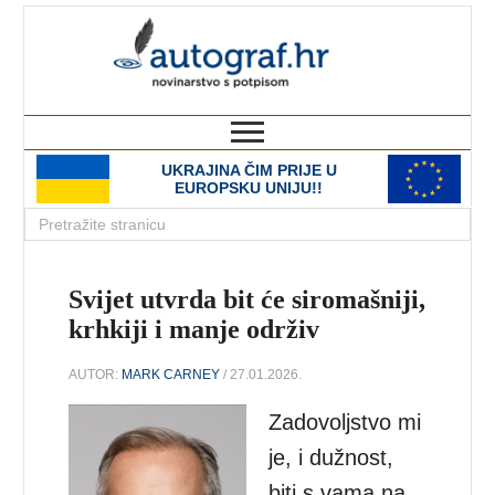
autograf.hr
novinarstvo s potpisom
UKRAJINA ČIM PRIJE U
EUROPSKU UNIJU!!
Svijet utvrda bit će siromašniji,
krhkiji i manje održiv
AUTOR:
MARK CARNEY
/ 27.01.2026.
Zadovoljstvo mi
je, i dužnost,
biti s vama na