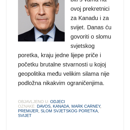
ovoj prekretnici
za Kanadu i za
svijet. Danas ću
govoriti o slomu
svjetskog
poretka, kraju jedne lijepe priče i
početku brutalne stvarnosti u kojoj
geopolitika među velikim silama nije
podložna nikakvim ograničenjima.
OBJAVLJENO U:
ODJECI
OZNAKE:
DAVOS
,
KANADA
,
MARK CARNEY
,
PREMIJER
,
SLOM SVJETSKOG PORETKA
,
SVIJET