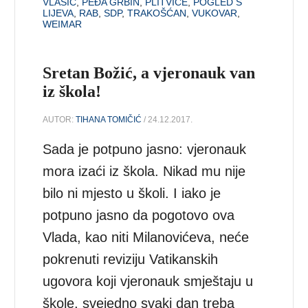
VLAŠIĆ
,
PEĐA GRBIN
,
PLITVICE
,
POGLED S
LIJEVA
,
RAB
,
SDP
,
TRAKOŠĆAN
,
VUKOVAR
,
WEIMAR
Sretan Božić, a vjeronauk van
iz škola!
AUTOR:
TIHANA TOMIČIĆ
/ 24.12.2017.
Sada je potpuno jasno: vjeronauk
mora izaći iz škola. Nikad mu nije
bilo ni mjesto u školi. I iako je
potpuno jasno da pogotovo ova
Vlada, kao niti Milanovićeva, neće
pokrenuti reviziju Vatikanskih
ugovora koji vjeronauk smještaju u
škole, svejedno svaki dan treba