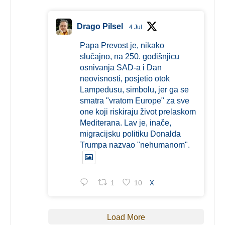
Drago Pilsel
4 Jul
Papa Prevost je, nikako
slučajno, na 250. godišnjicu
osnivanja SAD-a i Dan
neovisnosti, posjetio otok
Lampedusu, simbolu, jer ga se
smatra "vratom Europe" za sve
one koji riskiraju život prelaskom
Mediterana. Lav je, inače,
migracijsku politiku Donalda
Trumpa nazvao "nehumanom".
1
10
X
Load More