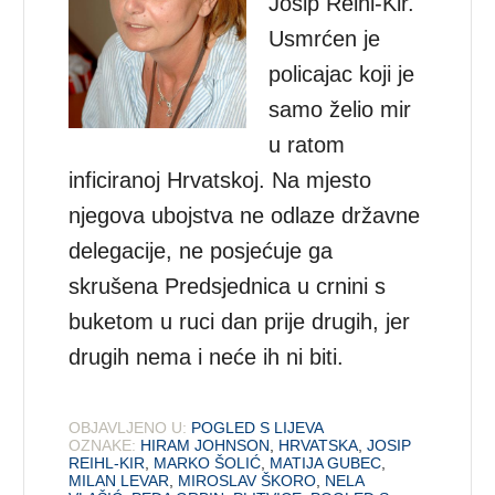
Josip Reihl-Kir.
Usmrćen je
policajac koji je
samo želio mir
u ratom
inficiranoj Hrvatskoj. Na mjesto
njegova ubojstva ne odlaze državne
delegacije, ne posjećuje ga
skrušena Predsjednica u crnini s
buketom u ruci dan prije drugih, jer
drugih nema i neće ih ni biti.
OBJAVLJENO U:
POGLED S LIJEVA
OZNAKE:
HIRAM JOHNSON
,
HRVATSKA
,
JOSIP
REIHL-KIR
,
MARKO ŠOLIĆ
,
MATIJA GUBEC
,
MILAN LEVAR
,
MIROSLAV ŠKORO
,
NELA