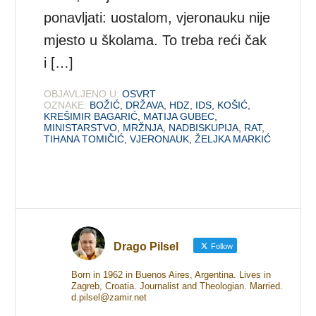
ponavljati: uostalom, vjeronauku nije
mjesto u školama. To treba reći čak
i […]
OBJAVLJENO U:
OSVRT
OZNAKE:
BOŽIĆ
,
DRŽAVA
,
HDZ
,
IDS
,
KOŠIĆ
,
KREŠIMIR BAGARIĆ
,
MATIJA GUBEC
,
MINISTARSTVO
,
MRŽNJA
,
NADBISKUPIJA
,
RAT
,
TIHANA TOMIČIĆ
,
VJERONAUK
,
ŽELJKA MARKIĆ
Drago Pilsel
Follow
Born in 1962 in Buenos Aires, Argentina. Lives in
Zagreb, Croatia. Journalist and Theologian. Married.
d.pilsel@zamir.net