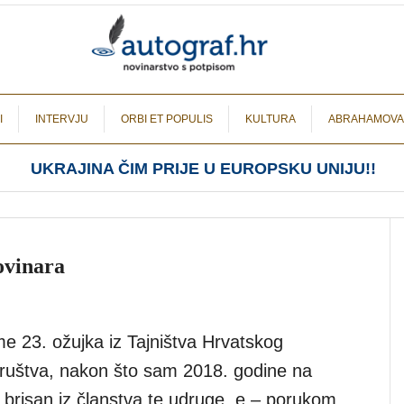
I
INTERVJU
ORBI ET POPULIS
KULTURA
ABRAHAMOVA
UKRAJINA ČIM PRIJE U EUROPSKU UNIJU!!
ovinara
e 23. ožujka iz Tajništva Hrvatskog
ruštva, nakon što sam 2018. godine na
ev brisan iz članstva te udruge, e – porukom