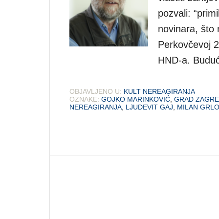
pozvali: “prim
novinara, što 
Perkovčevoj 2
HND-a. Buduć
OBJAVLJENO U:
KULT NEREAGIRANJA
OZNAKE:
GOJKO MARINKOVIĆ
,
GRAD ZAGRE
NEREAGIRANJA
,
LJUDEVIT GAJ
,
MILAN GRLO