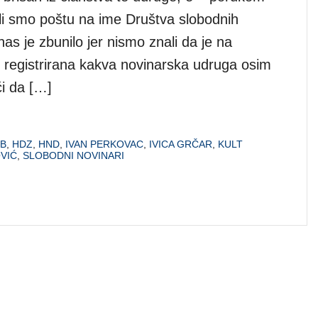
ili smo poštu na ime Društva slobodnih
nas je zbunilo jer nismo znali da je na
 registrirana kakva novinarska udruga osim
i da […]
B
,
HDZ
,
HND
,
IVAN PERKOVAC
,
IVICA GRČAR
,
KULT
VIĆ
,
SLOBODNI NOVINARI