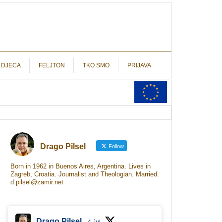
autograf.hr
novinarstvo s potpisom
 DJECA
FELJTON
TKO SMO
PRIJAVA
Drago Pilsel
Follow
Born in 1962 in Buenos Aires, Argentina. Lives in
Zagreb, Croatia. Journalist and Theologian. Married.
d.pilsel@zamir.net
Drago Pilsel