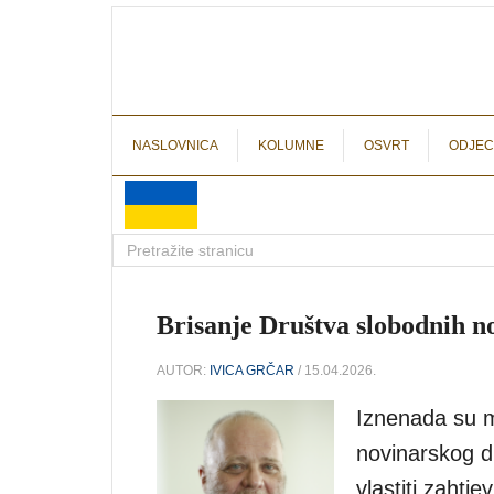
NASLOVNICA
KOLUMNE
OSVRT
ODJEC
Brisanje Društva slobodnih n
AUTOR:
IVICA GRČAR
/ 15.04.2026.
Iznenada su m
novinarskog d
vlastiti zahtj