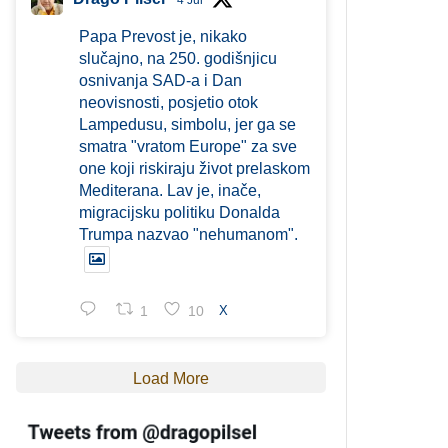
4 Jul
Papa Prevost je, nikako
slučajno, na 250. godišnjicu
osnivanja SAD-a i Dan
neovisnosti, posjetio otok
Lampedusu, simbolu, jer ga se
smatra "vratom Europe" za sve
one koji riskiraju život prelaskom
Mediterana. Lav je, inače,
migracijsku politiku Donalda
Trumpa nazvao "nehumanom".
1
10
X
Load More