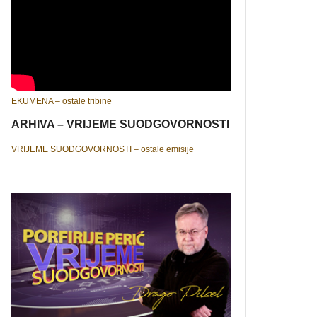
EKUMENA – ostale tribine
ARHIVA – VRIJEME SUODGOVORNOSTI
VRIJEME SUODGOVORNOSTI – ostale emisije