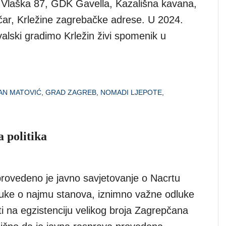
, Vlaška 87, GDK Gavella, Kazališna kavana,
jčar, Krležine zagrebačke adrese. U 2024.
alski gradimo Krležin živi spomenik u
AN MATOVIĆ
,
GRAD ZAGREB
,
NOMADI LJEPOTE
,
 politika
provedeno je javno savjetovanje o Nacrtu
luke o najmu stanova, iznimno važne odluke
ti na egzistenciju velikog broja Zagrepčana