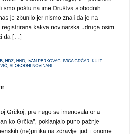
ili smo poštu na ime Društva slobodnih
nas je zbunilo jer nismo znali da je na
 registrirana kakva novinarska udruga osim
i da […]
B
,
HDZ
,
HND
,
IVAN PERKOVAC
,
IVICA GRČAR
,
KULT
VIĆ
,
SLOBODNI NOVINARI
re
čkoj Grčkoj, pre nego se imenovala ona
an ko Grčka”, poklanjalo puno pažnje
enskih (ne)prilika na zdravlje ljudi i onome