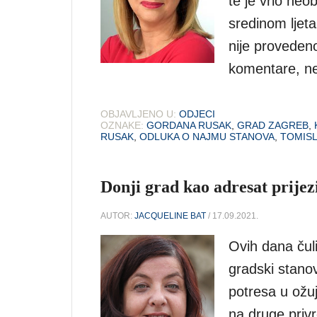
te je vrlo ne
sredinom ljet
nije provedeno
komentare, ne
OBJAVLJENO U:
ODJECI
OZNAKE:
GORDANA RUSAK
,
GRAD ZAGREB
,
RUSAK
,
ODLUKA O NAJMU STANOVA
,
TOMISL
Donji grad kao adresat prijez
AUTOR:
JACQUELINE BAT
/ 17.09.2021.
Ovih dana čul
gradski stanov
potresa u ožuj
na druge priv