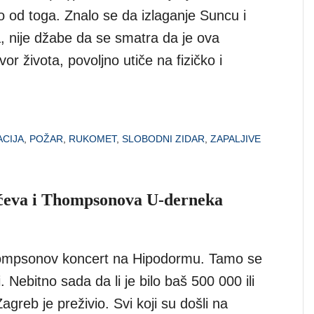
o od toga. Znalo se da izlaganje Suncu i
, nije džabe da se smatra da je ova
vor života, povoljno utiče na fizičko i
ACIJA
,
POŽAR
,
RUKOMET
,
SLOBODNI ZIDAR
,
ZAPALJIVE
ićeva i Thompsonova U-derneka
ompsonov koncert na Hipodormu. Tamo se
udi. Nebitno sada da li je bilo baš 500 000 ili
greb je preživio. Svi koji su došli na