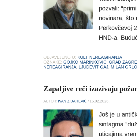
pozvali: “prim
novinara, što 
Perkovčevoj 2
HND-a. Buduć
OBJAVLJENO U:
KULT NEREAGIRANJA
OZNAKE:
GOJKO MARINKOVIĆ
,
GRAD ZAGRE
NEREAGIRANJA
,
LJUDEVIT GAJ
,
MILAN GRLO
Zapaljive reči izazivaju poža
AUTOR:
IVAN ZIDAREVIĆ
/ 16.02.2026.
Još je u anti
sintagma ”duž
uticajima vrem