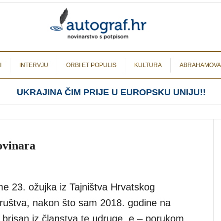
I
INTERVJU
ORBI ET POPULIS
KULTURA
ABRAHAMOVA
UKRAJINA ČIM PRIJE U EUROPSKU UNIJU!!
ovinara
e 23. ožujka iz Tajništva Hrvatskog
ruštva, nakon što sam 2018. godine na
ev brisan iz članstva te udruge, e – porukom