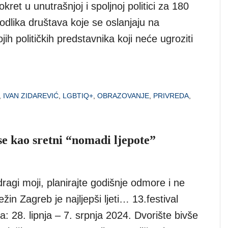
kret u unutrašnjoj i spoljnoj politici za 180
 odlika društava koje se oslanjaju na
jih političkih predstavnika koji neće ugroziti
,
IVAN ZIDAREVIĆ
,
LGBTIQ+
,
OBRAZOVANJE
,
PRIVREDA
,
e kao sretni “nomadi ljepote”
ragi moji, planirajte godišnje odmore i ne
žin Zagreb je najljepši ljeti… 13.festival
a: 28. lipnja – 7. srpnja 2024. Dvorište bivše