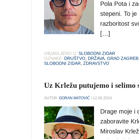
Pola Pota i zao
stepeni. To je
razboritost svo
[…]
OBJAVLJENO U:
SLOBODNI ZIDAR
OZNAKE:
DRUŠTVO
,
DRŽAVA
,
GRAD ZAGREB
SLOBODNI ZIDAR
,
ZDRAVSTVO
Uz Krležu putujemo i selimo s
AUTOR:
GORAN MATOVIĆ
/ 12.06.2024.
Drage moje i d
zaboravite Krle
Miroslav Krlež