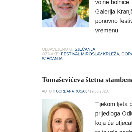
vojne bolnice
Galerija Kran
ponovno festiv
vremenu.
OBJAVLJENO U:
SJEĆANJA
OZNAKE:
FESTIVAL MIROSLAV KRLEŽA
,
GOR
SJEĆANJA
Tomaševićeva štetna stambena
AUTOR:
GORDANA RUSAK
/ 19.08.2023.
Tijekom ljeta 
prijedloga Od
koja će utjeca