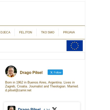
autograf.hr
novinarstvo s potpisom
 DJECA
FELJTON
TKO SMO
PRIJAVA
Drago Pilsel
Follow
Born in 1962 in Buenos Aires, Argentina. Lives in
Zagreb, Croatia. Journalist and Theologian. Married.
d.pilsel@zamir.net
Drago Pilsel