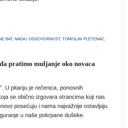
NE BAT
,
NADA I ODGOVORNOST
,
TOMISLAV PLETENAC
,
da pratimo muljanje oko novaca
. U pitanju je rečenica, ponosnih
oja se obično izgovara strancima koji nas
ovo posećuju i nama najvažnije ostavljaju
 guranje u naše pokrpane dušeke.