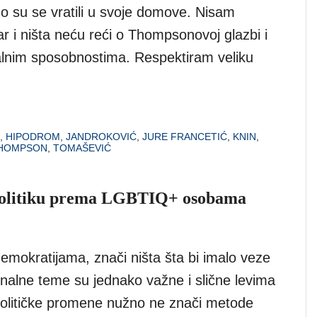
no su se vratili u svoje domove. Nisam
čar i ništa neću reći o Thompsonovoj glazbi i
lnim sposobnostima. Respektiram veliku
,
HIPODROM
,
JANDROKOVIĆ
,
JURE FRANCETIĆ
,
KNIN
,
HOMPSON
,
TOMAŠEVIĆ
politiku prema LGBTIQ+ osobama
emokratijama, znači ništa šta bi imalo veze
nalne teme su jednako važne i slične levima
političke promene nužno ne znači metode