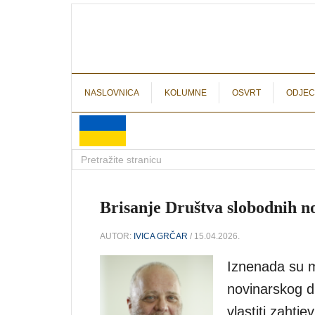
NASLOVNICA
KOLUMNE
OSVRT
ODJEC
Brisanje Društva slobodnih n
AUTOR:
IVICA GRČAR
/ 15.04.2026.
Iznenada su m
novinarskog d
vlastiti zahtj