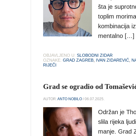
šta je suprotn
toplim morima
kombinacija iz
mentalno […]
OBJAVLJENO U:
SLOBODNI ZIDAR
OZNAKE:
GRAD ZAGREB
,
IVAN ZIDAREVIĆ
,
N
RIJEČI
Grad se ogradio od Tomašev
AUTOR:
ANTO NOBILO
/ 06.07.2025.
Održan je Th
slila rijeka lj
manje. Grad Za