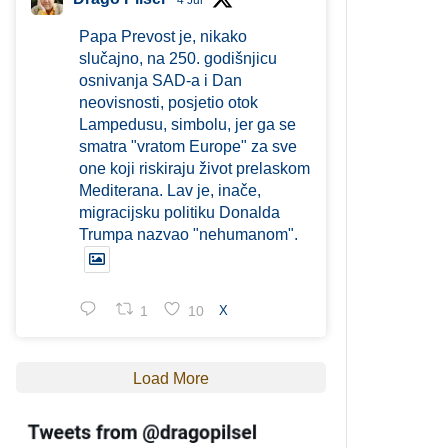
4 Jul
Papa Prevost je, nikako
slučajno, na 250. godišnjicu
osnivanja SAD-a i Dan
neovisnosti, posjetio otok
Lampedusu, simbolu, jer ga se
smatra "vratom Europe" za sve
one koji riskiraju život prelaskom
Mediterana. Lav je, inače,
migracijsku politiku Donalda
Trumpa nazvao "nehumanom".
1
10
X
Load More