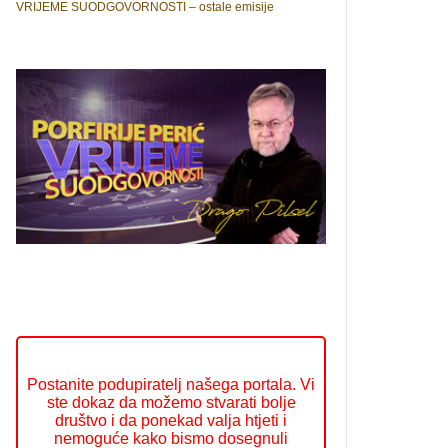
VRIJEME SUODGOVORNOSTI – ostale emisije
Postanite podupiratelj našega portala. Vi
ste dokaz da možemo stvarati bolje
društvo i da ponekad valja htjeti i
nemoguće kako bismo dosegnuli