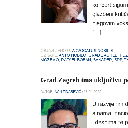
koncert sigur
glazbeni kriti
njegovim voka
[…]
OBJAVLJENO U:
ADVOCATUS NOBILIS
OZNAKE:
ANTO NOBILO
,
GRAD ZAGREB
,
HDZ
MOŽEMO
,
RAFAEL BOBAN
,
SANADER
,
SDP
,
T
Grad Zagreb ima uključivu 
AUTOR:
IVAN ZIDAREVIĆ
/ 28.04.2025.
U razvijenim d
s nama, nacio
i desnima te 