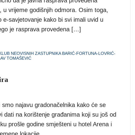
obično da je javna rasprava provedena
a, u vrijeme godišnjih odmora. Osim toga,
 e-savjetovanje kako bi svi imali uvid u
go je rasprava provedena […]
KLUB NEOVISNIH ZASTUPNIKA BARIĆ-FORTUNA-LOVRIĆ-
AV TOMAŠEVIĆ
ira
i smo najavu gradonačelnika kako će se
i dati na korištenje građanima koji su još od
ku prošle godine smješteni u hotel Arena i
remene lokacije.