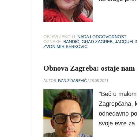
OBJAVLJENO U:
NADA I ODGOVORNOST
OZNAKE:
BANDIĆ
,
GRAD ZAGREB
,
JACQUELI
ZVONIMIR BERKOVIĆ
Obnova Zagreba: ostaje nam 
AUTOR:
IVAN ZIDAREVIĆ
/ 28.08.2021.
”Beč u malom”
Zagrepčana, k
odnedavno pon
svoje evre za