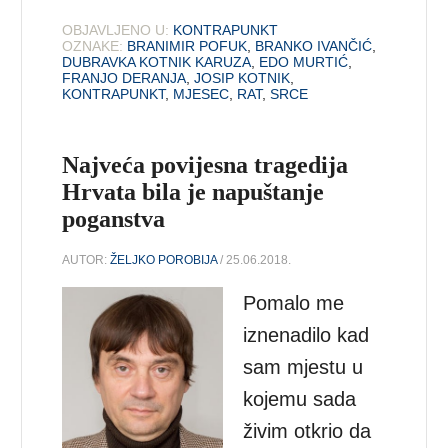
OBJAVLJENO U:
KONTRAPUNKT
OZNAKE:
BRANIMIR POFUK
,
BRANKO IVANČIĆ
,
DUBRAVKA KOTNIK KARUZA
,
EDO MURTIĆ
,
FRANJO DERANJA
,
JOSIP KOTNIK
,
KONTRAPUNKT
,
MJESEC
,
RAT
,
SRCE
Najveća povijesna tragedija
Hrvata bila je napuštanje
poganstva
AUTOR:
ŽELJKO POROBIJA
/ 25.06.2018.
Pomalo me
iznenadilo kad
sam mjestu u
kojemu sada
živim otkrio da