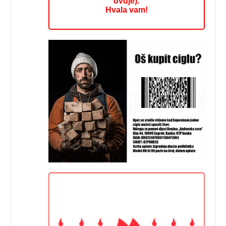
ovdje).
Hvala vam!