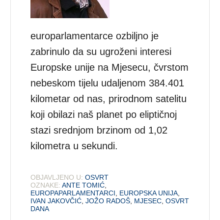
europarlamentarce ozbiljno je
zabrinulo da su ugroženi interesi
Europske unije na Mjesecu, čvrstom
nebeskom tijelu udaljenom 384.401
kilometar od nas, prirodnom satelitu
koji obilazi naš planet po eliptičnoj
stazi srednjom brzinom od 1,02
kilometra u sekundi.
OBJAVLJENO U:
OSVRT
OZNAKE:
ANTE TOMIĆ
,
EUROPAPARLAMENTARCI
,
EUROPSKA UNIJA
,
IVAN JAKOVČIĆ
,
JOŽO RADOŠ
,
MJESEC
,
OSVRT
DANA