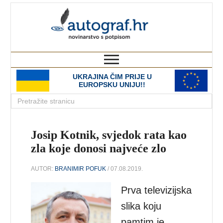
autograf.hr
novinarstvo s potpisom
UKRAJINA ČIM PRIJE U
EUROPSKU UNIJU!!
Josip Kotnik, svjedok rata kao
zla koje donosi najveće zlo
AUTOR:
BRANIMIR POFUK
/ 07.08.2019.
Prva televizijska
slika koju
pamtim je