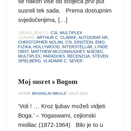
se nakon više od stoljeća prvi put
susreli tek sada. Prema dostupnim
svjedočenjima, […]
OBJAVLJENO U:
CSI: MULTIPLEX
OZNAKE:
ARTHUR C. CLARKE
,
AUTOGRAF.HR
,
CHRISTOPHER NOLAN
,
CSI
,
EINSTEIN
,
EMO
,
FIZIKA
,
HOLLYWOOD
,
INTERSTELLAR
,
LYNDE
OBST
,
MATTHEW MCCONAUGHEY
,
MJESEC
,
MULTIPLEX
,
PARADOKS
,
RECENZIJA
,
STEVEN
SPIELBERG
,
VLADIMIR C. SEVER
Moj susret s Bogom
AUTOR:
BRANISLAV MIKULIĆ
/ 06.07.2014.
‘Voli ! … Kroz ljubav možeš vidjeti
Boga.’ – Yogaswami, cejlonski
mislilac (1872-1964) Bilo je to u