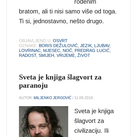
rođenim
bratom, ali ti nisi samo više od toga.
Ti si, jednostavno, nešto drugo.
OBJAVLJENO U:
OSVRT
OZNAKE:
BORIS DEŽULOVIĆ
,
JEZIK
,
LJUBAV
,
LOVRINAC
,
MJESEC
,
NOĆ
,
PREDRAG LUCIĆ
,
RADOST
,
SMIJEH
,
VRIJEME
,
ŽIVOT
Sveta je knjiga šlagvort za
paranoju
AUTOR:
MILJENKO JERGOVIĆ
/ 11.09.2016.
Sveta je knjiga
šlagvort za
civilizaciju. Ili