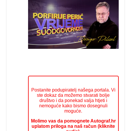
Postanite podupiratelj našega portala. Vi
ste dokaz da možemo stvarati bolje
društvo i da ponekad valja htjeti i
nemoguće kako bismo dosegnuli
moguće.
Molimo vas da pomognete Autograf.hr
uplatom priloga na naš račun (kliknite