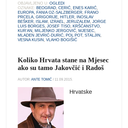
OBJAVLJENO U:
OGLEDI
OZNAKE:
BEOGRAD
,
CERIĆ
,
ENES KARIĆ
,
EUROPA
,
FANIA OZ-SALZBERGER
,
FRANO
PRCELA
,
GRIGORIJE
,
HITLER
,
INOSLAV
BEŠKER
,
ISLAM
,
IZRAEL
,
JERUZALEM
,
JORGE
LUIS BORGES
,
JOSEF TISO
,
KRŠĆANSTVO
,
KUR’AN
,
MILJENKO JERGOVIĆ
,
MJESEC
,
MLADEN JEVRIĆ-DURIĆ
,
POL POT
,
STALJIN
,
VESNA KUSIN
,
VLAHO BOGIŠIĆ
Koliko Hrvata stane na Mjesec
ako su tamo Jakovčić i Radoš
AUTOR:
ANTE TOMIĆ
/ 11.09.2015.
Hrvatske