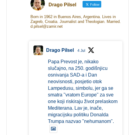
Drago Pilsel
Follow
Born in 1962 in Buenos Aires, Argentina. Lives in
Zagreb, Croatia. Journalist and Theologian. Married.
d.pilsel@zamir.net
Drago Pilsel
4 Jul
Papa Prevost je, nikako
slučajno, na 250. godišnjicu
osnivanja SAD-a i Dan
neovisnosti, posjetio otok
Lampedusu, simbolu, jer ga se
smatra "vratom Europe" za sve
one koji riskiraju život prelaskom
Mediterana. Lav je, inače,
migracijsku politiku Donalda
Trumpa nazvao "nehumanom".