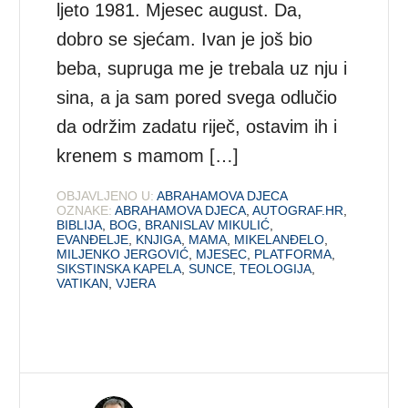
ljeto 1981. Mjesec august. Da,
dobro se sjećam. Ivan je još bio
beba, supruga me je trebala uz nju i
sina, a ja sam pored svega odlučio
da održim zadatu riječ, ostavim ih i
krenem s mamom […]
OBJAVLJENO U:
ABRAHAMOVA DJECA
OZNAKE:
ABRAHAMOVA DJECA
,
AUTOGRAF.HR
,
BIBLIJA
,
BOG
,
BRANISLAV MIKULIĆ
,
EVANĐELJE
,
KNJIGA
,
MAMA
,
MIKELANĐELO
,
MILJENKO JERGOVIĆ
,
MJESEC
,
PLATFORMA
,
SIKSTINSKA KAPELA
,
SUNCE
,
TEOLOGIJA
,
VATIKAN
,
VJERA