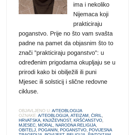
ima i nekoliko
Nijemaca koji
prakticiraju
poganstvo. Prije no što vam svašta
padne na pamet da objasnim što to
znači ”prakticiraju poganstvo”: u
određenim prigodama okupljaju se u
prirodi kako bi obilježili ili puni
Mjesec ili solsticij i slične redovne
cikluse.
OBJAVLJENO U:
A/TEOBLOGIJA
OZNAKE:
A/TEOBLOGIJA
,
ATEIZAM
,
ĆIRIL
,
HRVATSKA
,
KNJIŽEVNOST
,
KRŠĆANSTVO
,
MJESEC
,
MORAL
,
NARODNA RELIGIJA
,
OBITELJ
,
POGANIN
,
POGANSTVO
,
POVIJESNA
TRAGEDIJA
,
POVIJEST
,
RELIGIJA
,
ŠINTOIZAM
,