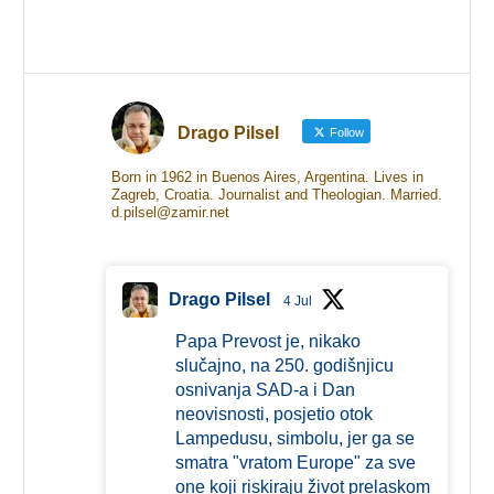
Drago Pilsel
Follow
Born in 1962 in Buenos Aires, Argentina. Lives in
Zagreb, Croatia. Journalist and Theologian. Married.
d.pilsel@zamir.net
Drago Pilsel
4 Jul
Papa Prevost je, nikako
slučajno, na 250. godišnjicu
osnivanja SAD-a i Dan
neovisnosti, posjetio otok
Lampedusu, simbolu, jer ga se
smatra "vratom Europe" za sve
one koji riskiraju život prelaskom