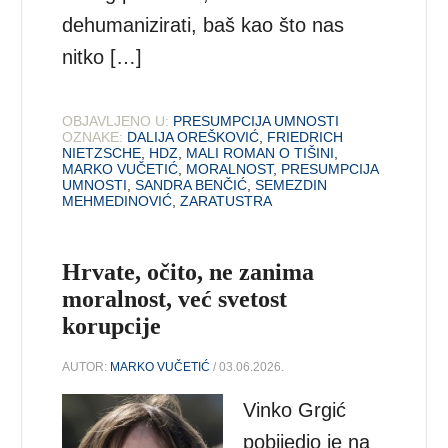
dehumanizirati, baš kao što nas
nitko […]
OBJAVLJENO U:
PRESUMPCIJA UMNOSTI
OZNAKE:
DALIJA OREŠKOVIĆ
,
FRIEDRICH
NIETZSCHE
,
HDZ
,
MALI ROMAN O TIŠINI
,
MARKO VUČETIĆ
,
MORALNOST
,
PRESUMPCIJA
UMNOSTI
,
SANDRA BENČIĆ
,
SEMEZDIN
MEHMEDINOVIĆ
,
ZARATUSTRA
Hrvate, očito, ne zanima
moralnost, već svetost
korupcije
AUTOR:
MARKO VUČETIĆ
/ 03.06.2026.
Vinko Grgić
pobijedio je na