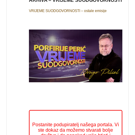
ARHIVA – VRIJEME SUODGOVORNOSTI
VRIJEME SUODGOVORNOSTI – ostale emisije
Postanite podupiratelj našega portala. Vi
ste dokaz da možemo stvarati bolje