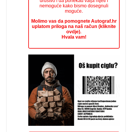
društvo i da ponekad valja htjeti i
nemoguće kako bismo dosegnuli
moguće.
Molimo vas da pomognete Autograf.hr
uplatom priloga na naš račun (kliknite
ovdje).
Hvala vam!