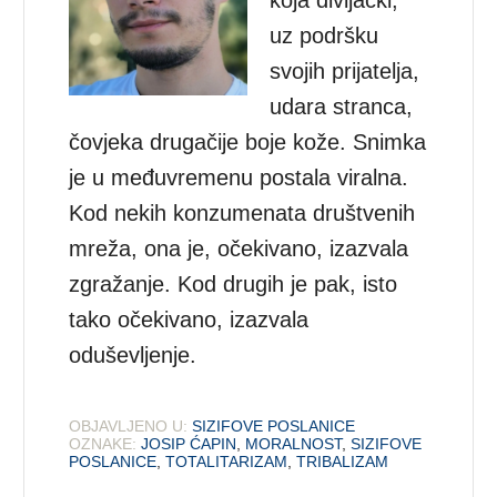
uz podršku
svojih prijatelja,
udara stranca,
čovjeka drugačije boje kože. Snimka
je u međuvremenu postala viralna.
Kod nekih konzumenata društvenih
mreža, ona je, očekivano, izazvala
zgražanje. Kod drugih je pak, isto
tako očekivano, izazvala
oduševljenje.
OBJAVLJENO U:
SIZIFOVE POSLANICE
OZNAKE:
JOSIP ĆAPIN
,
MORALNOST
,
SIZIFOVE
POSLANICE
,
TOTALITARIZAM
,
TRIBALIZAM