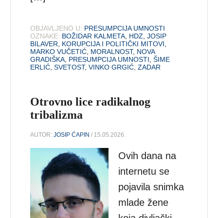
OBJAVLJENO U:
PRESUMPCIJA UMNOSTI
OZNAKE:
BOŽIDAR KALMETA
,
HDZ
,
JOSIP
BILAVER
,
KORUPCIJA I POLITIČKI MITOVI
,
MARKO VUČETIĆ
,
MORALNOST
,
NOVA
GRADIŠKA
,
PRESUMPCIJA UMNOSTI
,
ŠIME
ERLIĆ
,
SVETOST
,
VINKO GRGIĆ
,
ZADAR
Otrovno lice radikalnog
tribalizma
AUTOR:
JOSIP ĆAPIN
/ 15.05.2026.
Ovih dana na
internetu se
pojavila snimka
mlade žene
koja divljački,