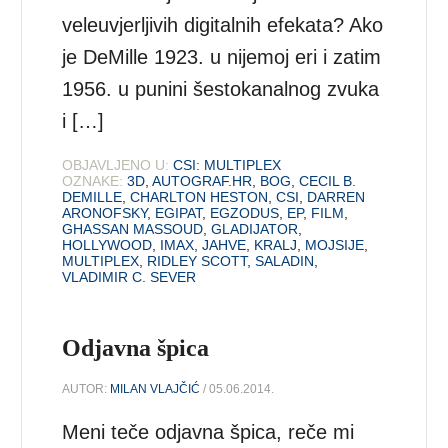
veleuvjerljivih digitalnih efekata? Ako
je DeMille 1923. u nijemoj eri i zatim
1956. u punini šestokanalnog zvuka
i […]
OBJAVLJENO U:
CSI: MULTIPLEX
OZNAKE:
3D
,
AUTOGRAF.HR
,
BOG
,
CECIL B.
DEMILLE
,
CHARLTON HESTON
,
CSI
,
DARREN
ARONOFSKY
,
EGIPAT
,
EGZODUS
,
EP
,
FILM
,
GHASSAN MASSOUD
,
GLADIJATOR
,
HOLLYWOOD
,
IMAX
,
JAHVE
,
KRALJ
,
MOJSIJE
,
MULTIPLEX
,
RIDLEY SCOTT
,
SALADIN
,
VLADIMIR C. SEVER
Odjavna špica
AUTOR:
MILAN VLAJČIĆ
/ 05.06.2014.
Meni teče odjavna špica, reče mi