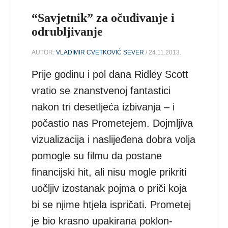
“Savjetnik” za očuđivanje i
odrubljivanje
AUTOR:
VLADIMIR CVETKOVIĆ SEVER
/ 24.11.2013.
Prije godinu i pol dana Ridley Scott
vratio se znanstvenoj fantastici
nakon tri desetljeća izbivanja – i
počastio nas Prometejem. Dojmljiva
vizualizacija i naslijeđena dobra volja
pomogle su filmu da postane
financijski hit, ali nisu mogle prikriti
uočljiv izostanak pojma o priči koja
bi se njime htjela ispričati. Prometej
je bio krasno upakirana poklon-