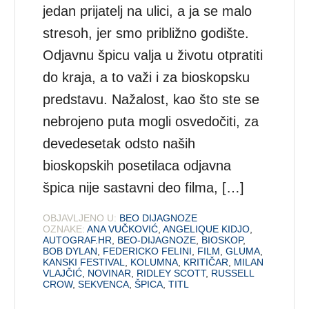
jedan prijatelj na ulici, a ja se malo
stresoh, jer smo približno godište.
Odjavnu špicu valja u životu otpratiti
do kraja, a to važi i za bioskopsku
predstavu. Nažalost, kao što ste se
nebrojeno puta mogli osvedočiti, za
devedesetak odsto naših
bioskopskih posetilaca odjavna
špica nije sastavni deo filma, […]
OBJAVLJENO U:
BEO DIJAGNOZE
OZNAKE:
ANA VUČKOVIĆ
,
ANGELIQUE KIDJO
,
AUTOGRAF.HR
,
BEO-DIJAGNOZE
,
BIOSKOP
,
BOB DYLAN
,
FEDERICKO FELINI
,
FILM
,
GLUMA
,
KANSKI FESTIVAL
,
KOLUMNA
,
KRITIČAR
,
MILAN
VLAJČIĆ
,
NOVINAR
,
RIDLEY SCOTT
,
RUSSELL
CROW
,
SEKVENCA
,
ŠPICA
,
TITL