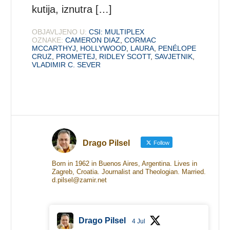
kutija, iznutra […]
OBJAVLJENO U:
CSI: MULTIPLEX
OZNAKE:
CAMERON DIAZ
,
CORMAC
MCCARTHYJ
,
HOLLYWOOD
,
LAURA
,
PENÉLOPE
CRUZ
,
PROMETEJ
,
RIDLEY SCOTT
,
SAVJETNIK
,
VLADIMIR C. SEVER
Drago Pilsel
Follow
Born in 1962 in Buenos Aires, Argentina. Lives in
Zagreb, Croatia. Journalist and Theologian. Married.
d.pilsel@zamir.net
Drago Pilsel
4 Jul