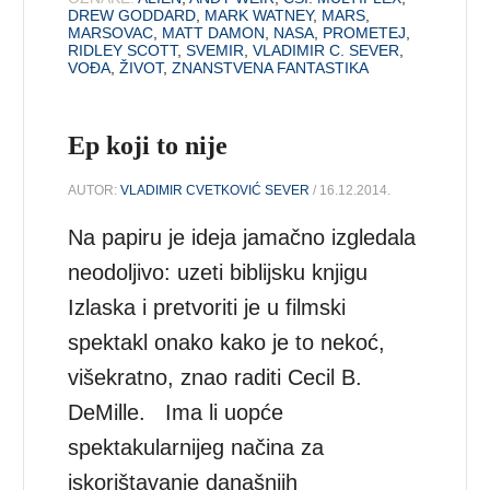
DREW GODDARD
,
MARK WATNEY
,
MARS
,
MARSOVAC
,
MATT DAMON
,
NASA
,
PROMETEJ
,
RIDLEY SCOTT
,
SVEMIR
,
VLADIMIR C. SEVER
,
VOĐA
,
ŽIVOT
,
ZNANSTVENA FANTASTIKA
Ep koji to nije
AUTOR:
VLADIMIR CVETKOVIĆ SEVER
/ 16.12.2014.
Na papiru je ideja jamačno izgledala
neodoljivo: uzeti biblijsku knjigu
Izlaska i pretvoriti je u filmski
spektakl onako kako je to nekoć,
višekratno, znao raditi Cecil B.
DeMille. Ima li uopće
spektakularnijeg načina za
iskorištavanje današnjih