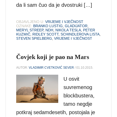
da li sam čuo da je dvostruki […]
OBJAVLJENO U:
VRIJEME I VJEČNOST
OZNAKE:
BRANKO LUSTIG
,
GLADIJATOR
,
MERYL STREEP
,
NDH
,
NIKOLA TESLA
,
PETER
KUZMIČ
,
RIDLEY SCOTT
,
SCHINDLEROVA LISTA
,
STEVEN SPIELBERG
,
VRIJEME I VJEČNOST
Čovjek koji je pao na Mars
AUTOR:
VLADIMIR CVETKOVIĆ SEVER
/ 01.10.2015.
U osvit
suvremenog
blockbustera,
tamo negdje
potkraj sedamdesetih, postojala je