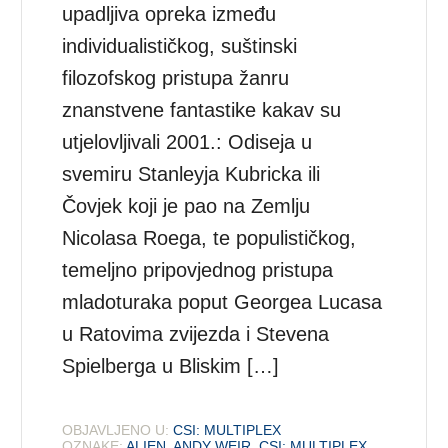
upadljiva opreka između
individualističkog, suštinski
filozofskog pristupa žanru
znanstvene fantastike kakav su
utjelovljivali 2001.: Odiseja u
svemiru Stanleyja Kubricka ili
Čovjek koji je pao na Zemlju
Nicolasa Roega, te populističkog,
temeljno pripovjednog pristupa
mladoturaka poput Georgea Lucasa
u Ratovima zvijezda i Stevena
Spielberga u Bliskim […]
OBJAVLJENO U:
CSI: MULTIPLEX
OZNAKE:
ALIEN
,
ANDY WEIR
,
CSI: MULTIPLEX
,