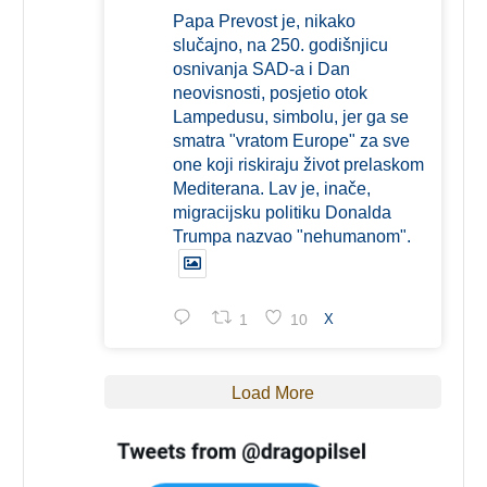
Papa Prevost je, nikako
slučajno, na 250. godišnjicu
osnivanja SAD-a i Dan
neovisnosti, posjetio otok
Lampedusu, simbolu, jer ga se
smatra "vratom Europe" za sve
one koji riskiraju život prelaskom
Mediterana. Lav je, inače,
migracijsku politiku Donalda
Trumpa nazvao "nehumanom".
1
10
X
Load More