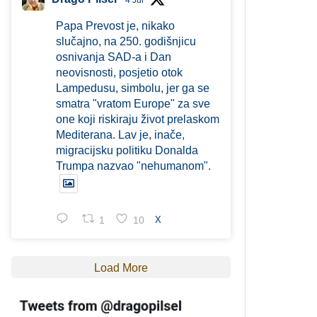
4 Jul
Papa Prevost je, nikako
slučajno, na 250. godišnjicu
osnivanja SAD-a i Dan
neovisnosti, posjetio otok
Lampedusu, simbolu, jer ga se
smatra "vratom Europe" za sve
one koji riskiraju život prelaskom
Mediterana. Lav je, inače,
migracijsku politiku Donalda
Trumpa nazvao "nehumanom".
1
10
X
Load More