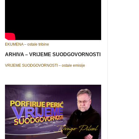
EKUMENA – ostale tribine
ARHIVA – VRIJEME SUODGOVORNOSTI
VRIJEME SUODGOVORNOSTI – ostale emisije