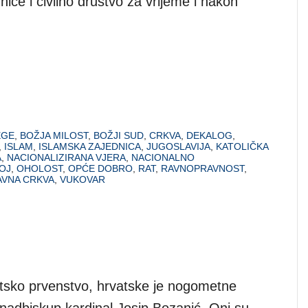
nice i civilno društvo za vrijeme i nakon
EGE
,
BOŽJA MILOST
,
BOŽJI SUD
,
CRKVA
,
DEKALOG
,
,
ISLAM
,
ISLAMSKA ZAJEDNICA
,
JUGOSLAVIJA
,
KATOLIČKA
A
,
NACIONALIZIRANA VJERA
,
NACIONALNO
OJ
,
OHOLOST
,
OPĆE DOBRO
,
RAT
,
RAVNOPRAVNOST
,
AVNA CRKVA
,
VUKOVAR
jetsko prvenstvo, hrvatske je nogometne
 nadbiskup kardinal Josip Bozanić. Oni su