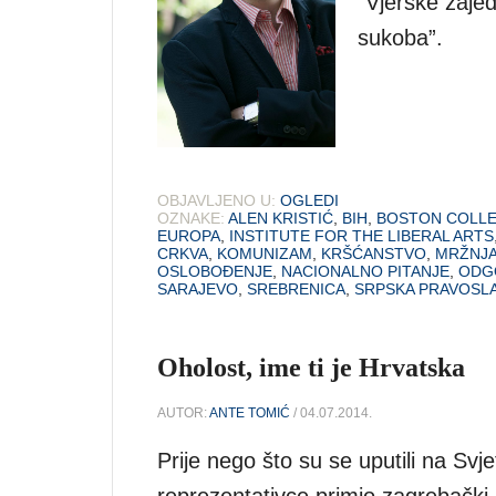
“Vjerske zajed
sukoba”.
OBJAVLJENO U:
OGLEDI
OZNAKE:
ALEN KRISTIĆ
,
BIH
,
BOSTON COLL
EUROPA
,
INSTITUTE FOR THE LIBERAL ARTS
CRKVA
,
KOMUNIZAM
,
KRŠĆANSTVO
,
MRŽNJ
OSLOBOĐENJE
,
NACIONALNO PITANJE
,
ODG
SARAJEVO
,
SREBRENICA
,
SRPSKA PRAVOSL
Oholost, ime ti je Hrvatska
AUTOR:
ANTE TOMIĆ
/ 04.07.2014.
Prije nego što su se uputili na Sv
reprezentativce primio zagrebački