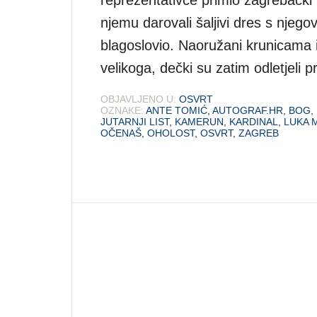
njemu darovali šaljivi dres s njeg
blagoslovio. Naoružani krunicama 
velikoga, dečki su zatim odletjeli 
OBJAVLJENO U:
OSVRT
OZNAKE:
ANTE TOMIĆ
,
AUTOGRAF.HR
,
BOG
,
JUTARNJI LIST
,
KAMERUN
,
KARDINAL
,
LUKA 
OČENAŠ
,
OHOLOST
,
OSVRT
,
ZAGREB