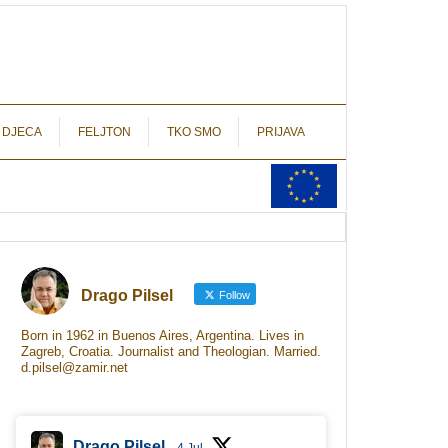
autograf.hr
novinarstvo s potpisom
 DJECA
FELJTON
TKO SMO
PRIJAVA
Drago Pilsel
Follow
Born in 1962 in Buenos Aires, Argentina. Lives in
Zagreb, Croatia. Journalist and Theologian. Married.
d.pilsel@zamir.net
Drago Pilsel