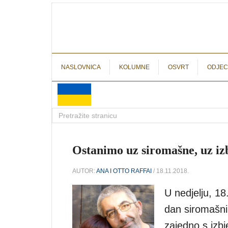
NASLOVNICA
KOLUMNE
OSVRT
ODJEC
Ostanimo uz siromašne, uz izb
AUTOR:
ANA I OTTO RAFFAI
/ 18.11.2018.
U nedjelju, 18
dan siromašni
zajedno s izb