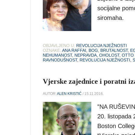
socijalne pom
siromaha.
OBJAVLJENO U:
REVOLUCIJA NJEŽNOSTI
OZNAKE:
ANA RAFFAI
,
BOG
,
BRUTALNOST
,
E
NEHUMANOST
,
NEPRAVDA
,
OHOLOST
,
OTTO 
RAVNODUŠNOST
,
REVOLUCIJA NJEŽNOSTI
,
Vjerske zajednice i poratni iz
AUTOR:
ALEN KRISTIĆ
/ 15.11.2016.
”NA RUŠEVIN
20. listopada 
Boston Colleg