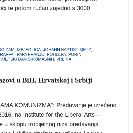
oći te potom ručao zajedno s 3000
GOIZAM
,
IZBJEGLICA
,
JOHANN BAPTIST METZ
,
RAFFAI
,
PAPA FRANJO
,
POHLEPA
,
PORIN
,
SVJETSKI DAN SIROMAŠNIH
,
VRLINA
azovi u BiH, Hrvatskoj i Srbiji
AMA KOMUNIZMA”: Predavanje je izrečeno
2016. na Institute for the Liberal Arts –
e u sklopu trodijelnog niza predavanja