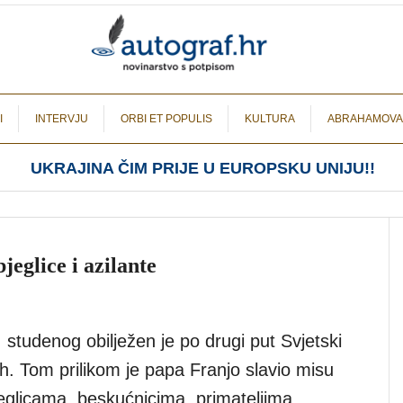
I
INTERVJU
ORBI ET POPULIS
KULTURA
ABRAHAMOVA
UKRAJINA ČIM PRIJE U EUROPSKU UNIJU!!
jeglice i azilante
. studenog obilježen je po drugi put Svjetski
h. Tom prilikom je papa Franjo slavio misu
jeglicama, beskućnicima, primateljima