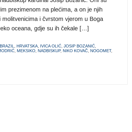
ovim prezimenom na plećima, a on je njih
i molitvenicima i čvrstom vjerom u Boga
preko oceana, gdje su ih čekale […]
BRAZIL
,
HRVATSKA
,
IVICA OLIĆ
,
JOSIP BOZANIĆ
,
MODRIĆ
,
MEKSIKO
,
NADBISKUP
,
NIKO KOVAČ
,
NOGOMET
,