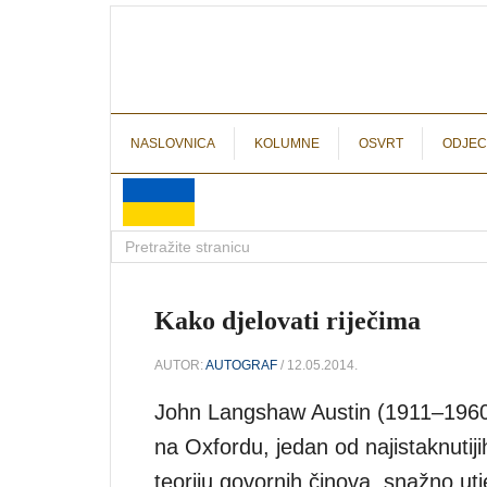
NASLOVNICA
KOLUMNE
OSVRT
ODJEC
Kako djelovati riječima
AUTOR:
AUTOGRAF
/ 12.05.2014.
John Langshaw Austin (1911–1960), e
na Oxfordu, jedan od najistaknutijih
teoriju govornih činova, snažno utj