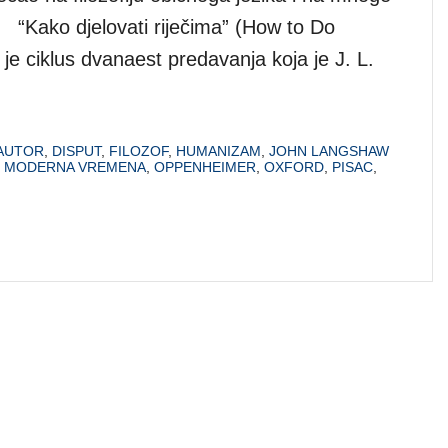
. “Kako djelovati riječima” (How to Do
je ciklus dvanaest predavanja koja je J. L.
AUTOR
,
DISPUT
,
FILOZOF
,
HUMANIZAM
,
JOHN LANGSHAW
,
MODERNA VREMENA
,
OPPENHEIMER
,
OXFORD
,
PISAC
,