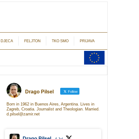
autograf.hr
novinarstvo s potpisom
 DJECA
FELJTON
TKO SMO
PRIJAVA
Drago Pilsel
Follow
Born in 1962 in Buenos Aires, Argentina. Lives in
Zagreb, Croatia. Journalist and Theologian. Married.
d.pilsel@zamir.net
Drago Pilsel