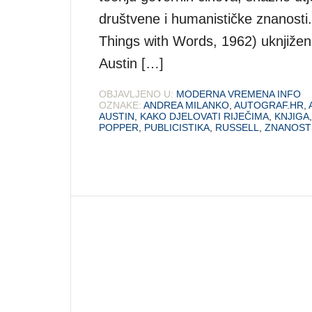
društvene i humanističke znanosti
Things with Words, 1962) uknjižen 
Austin […]
OBJAVLJENO U:
MODERNA VREMENA INFO
OZNAKE:
ANDREA MILANKO
,
AUTOGRAF.HR
,
AUSTIN
,
KAKO DJELOVATI RIJEČIMA
,
KNJIGA
POPPER
,
PUBLICISTIKA
,
RUSSELL
,
ZNANOST