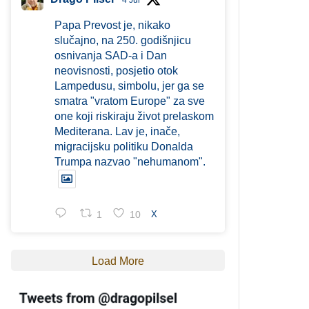
4 Jul
Papa Prevost je, nikako
slučajno, na 250. godišnjicu
osnivanja SAD-a i Dan
neovisnosti, posjetio otok
Lampedusu, simbolu, jer ga se
smatra "vratom Europe" za sve
one koji riskiraju život prelaskom
Mediterana. Lav je, inače,
migracijsku politiku Donalda
Trumpa nazvao "nehumanom".
1
10
X
Load More