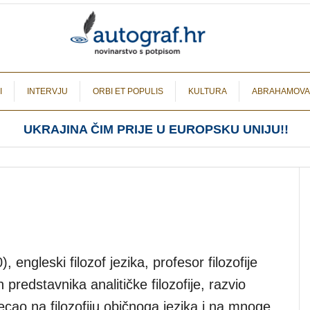
I
INTERVJU
ORBI ET POPULIS
KULTURA
ABRAHAMOVA
UKRAJINA ČIM PRIJE U EUROPSKU UNIJU!!
ngleski filozof jezika, profesor filozofije
 predstavnika analitičke filozofije, razvio
ecao na filozofiju običnoga jezika i na mnoge