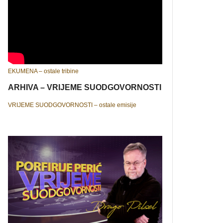
EKUMENA – ostale tribine
ARHIVA – VRIJEME SUODGOVORNOSTI
VRIJEME SUODGOVORNOSTI – ostale emisije