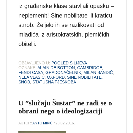
iz građanske klase stavljali opasku –
neplemenit! Sine nobilitate ili kraticu
s.nob. Željelo ih se razlikovati od
mladića iz aristokratskih, plemićkih
obitelji.
OBJAVLJENO U:
POGLED S LIJEVA
OZNAKE:
ALAIN DE BOTTON
,
CAMBRIDGE
,
FENDI CASA
,
GRADONAČELNIK
,
MILAN BANDIĆ
,
NELA VLAŠIĆ
,
OXFORD
,
SINE NOBILITATE
,
SNOB
,
STATUSNA TJESKOBA
U ”slučaju Šustar” ne radi se o
obrani nego o ideologizaciji
AUTOR:
ANTO MIKIĆ
/ 23.02.2016.