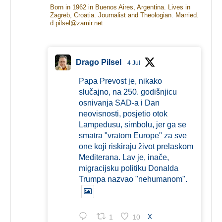
Born in 1962 in Buenos Aires, Argentina. Lives in
Zagreb, Croatia. Journalist and Theologian. Married.
d.pilsel@zamir.net
Drago Pilsel
4 Jul
Papa Prevost je, nikako
slučajno, na 250. godišnjicu
osnivanja SAD-a i Dan
neovisnosti, posjetio otok
Lampedusu, simbolu, jer ga se
smatra "vratom Europe" za sve
one koji riskiraju život prelaskom
Mediterana. Lav je, inače,
migracijsku politiku Donalda
Trumpa nazvao "nehumanom".
1
10
X