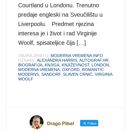
Courtland u Londonu. Trenutno
predaje engleski na Sveučilištu u
Liverpoolu. Predmet njezina
interesa je i život i rad Virginije
Woolf, spisateljice čija […]
OBJAVLJENO U:
MODERNA VREMENA INFO
OZNAKE:
ALEXANDRA HARRIS
,
AUTOGRAF.HR
,
BIOGRAFIJA
,
KNJIGA
,
KNJIŽEVNOST
,
LONDON
,
MODERNA VREMENA
,
OXFORD
,
ROMANTIC
MODERNS
,
SANDORF
,
SLAVEN CRNIĆ
,
VIRGINIA
WOOLF
Drago Pilsel
Follow