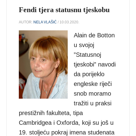
Fendi tjera statusnu tjeskobu
AUTOR:
NELA VLAŠIĆ
/ 10.03.2020.
Alain de Botton
u svojoj
”Statusnoj
tjeskobi” navodi
da porijeklo
engleske riječi
snob moramo
tražiti u praksi
prestižnih fakulteta, tipa
Cambridgea i Oxforda, koji su još u
19. stoljeću pokraj imena studenata