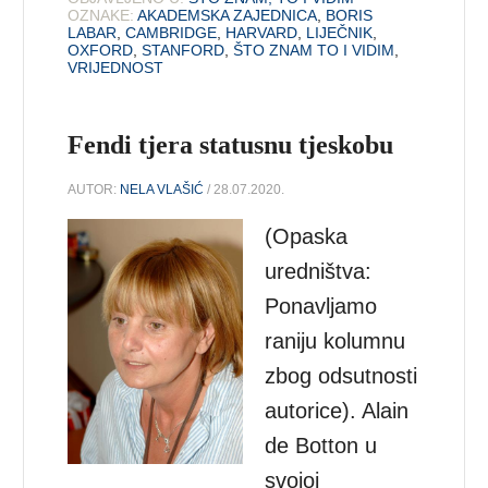
OZNAKE:
AKADEMSKA ZAJEDNICA
,
BORIS
LABAR
,
CAMBRIDGE
,
HARVARD
,
LIJEČNIK
,
OXFORD
,
STANFORD
,
ŠTO ZNAM TO I VIDIM
,
VRIJEDNOST
Fendi tjera statusnu tjeskobu
AUTOR:
NELA VLAŠIĆ
/ 28.07.2020.
(Opaska
uredništva:
Ponavljamo
raniju kolumnu
zbog odsutnosti
autorice). Alain
de Botton u
svojoj