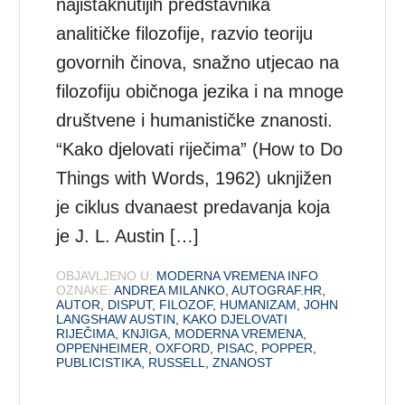
najistaknutijih predstavnika
analitičke filozofije, razvio teoriju
govornih činova, snažno utjecao na
filozofiju običnoga jezika i na mnoge
društvene i humanističke znanosti.
“Kako djelovati riječima” (How to Do
Things with Words, 1962) uknjižen
je ciklus dvanaest predavanja koja
je J. L. Austin […]
OBJAVLJENO U:
MODERNA VREMENA INFO
OZNAKE:
ANDREA MILANKO
,
AUTOGRAF.HR
,
AUTOR
,
DISPUT
,
FILOZOF
,
HUMANIZAM
,
JOHN
LANGSHAW AUSTIN
,
KAKO DJELOVATI
RIJEČIMA
,
KNJIGA
,
MODERNA VREMENA
,
OPPENHEIMER
,
OXFORD
,
PISAC
,
POPPER
,
PUBLICISTIKA
,
RUSSELL
,
ZNANOST