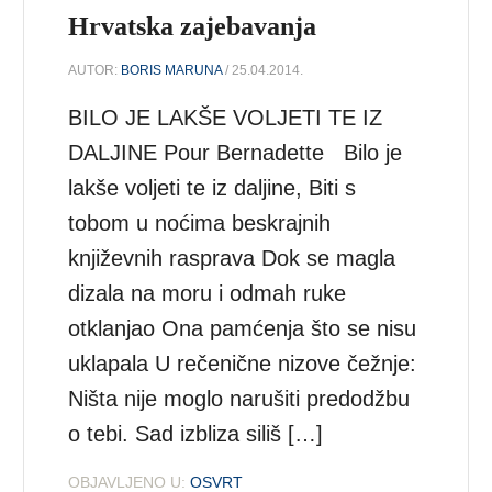
Hrvatska zajebavanja
AUTOR:
BORIS MARUNA
/ 25.04.2014.
BILO JE LAKŠE VOLJETI TE IZ
DALJINE Pour Bernadette Bilo je
lakše voljeti te iz daljine, Biti s
tobom u noćima beskrajnih
književnih rasprava Dok se magla
dizala na moru i odmah ruke
otklanjao Ona pamćenja što se nisu
uklapala U rečenične nizove čežnje:
Ništa nije moglo narušiti predodžbu
o tebi. Sad izbliza siliš […]
OBJAVLJENO U:
OSVRT