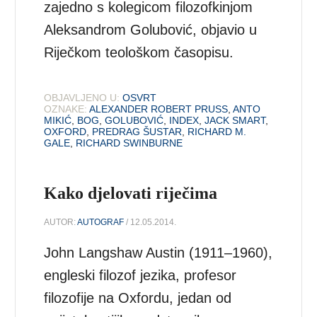
zajedno s kolegicom filozofkinjom
Aleksandrom Golubović, objavio u
Riječkom teološkom časopisu.
OBJAVLJENO U:
OSVRT
OZNAKE:
ALEXANDER ROBERT PRUSS
,
ANTO
MIKIĆ
,
BOG
,
GOLUBOVIĆ
,
INDEX
,
JACK SMART
,
OXFORD
,
PREDRAG ŠUSTAR
,
RICHARD M.
GALE
,
RICHARD SWINBURNE
Kako djelovati riječima
AUTOR:
AUTOGRAF
/ 12.05.2014.
John Langshaw Austin (1911–1960),
engleski filozof jezika, profesor
filozofije na Oxfordu, jedan od