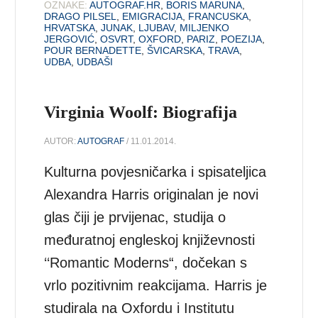
OZNAKE:
AUTOGRAF.HR
,
BORIS MARUNA
,
DRAGO PILSEL
,
EMIGRACIJA
,
FRANCUSKA
,
HRVATSKA
,
JUNAK
,
LJUBAV
,
MILJENKO
JERGOVIĆ
,
OSVRT
,
OXFORD
,
PARIZ
,
POEZIJA
,
POUR BERNADETTE
,
ŠVICARSKA
,
TRAVA
,
UDBA
,
UDBAŠI
Virginia Woolf: Biografija
AUTOR:
AUTOGRAF
/ 11.01.2014.
Kulturna povjesničarka i spisateljica
Alexandra Harris originalan je novi
glas čiji je prvijenac, studija o
međuratnoj engleskoj književnosti
‘‘Romantic Moderns“, dočekan s
vrlo pozitivnim reakcijama. Harris je
studirala na Oxfordu i Institutu