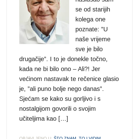
se od starijih
kolega one
poznate: ”U
naše vrijeme
sve je bilo
drugačije”. I to je donekle točno,
kada ne bi bilo ono – Ali?! Jer
većinom nastavak te rečenice glasio
je, ”ali puno bolje nego danas”.
Sjećam se kako su gorljivo i s
nostalgijom govorili o svojim
učiteljima kao […]
OBJAVLJENO U:
ŠTO ZNAM, TO I VIDIM