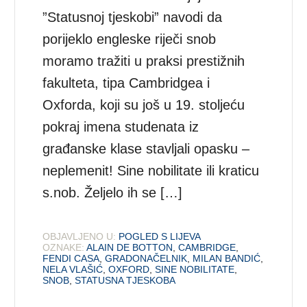
”Statusnoj tjeskobi” navodi da
porijeklo engleske riječi snob
moramo tražiti u praksi prestižnih
fakulteta, tipa Cambridgea i
Oxforda, koji su još u 19. stoljeću
pokraj imena studenata iz
građanske klase stavljali opasku –
neplemenit! Sine nobilitate ili kraticu
s.nob. Željelo ih se […]
OBJAVLJENO U:
POGLED S LIJEVA
OZNAKE:
ALAIN DE BOTTON
,
CAMBRIDGE
,
FENDI CASA
,
GRADONAČELNIK
,
MILAN BANDIĆ
,
NELA VLAŠIĆ
,
OXFORD
,
SINE NOBILITATE
,
SNOB
,
STATUSNA TJESKOBA