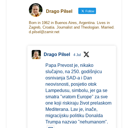
Drago Pilsel
Follow
Born in 1962 in Buenos Aires, Argentina. Lives in
Zagreb, Croatia. Journalist and Theologian. Married.
d.pilsel@zamir.net
Drago Pilsel
4 Jul
Papa Prevost je, nikako
slučajno, na 250. godišnjicu
osnivanja SAD-a i Dan
neovisnosti, posjetio otok
Lampedusu, simbolu, jer ga se
smatra "vratom Europe" za sve
one koji riskiraju život prelaskom
Mediterana. Lav je, inače,
migracijsku politiku Donalda
Trumpa nazvao "nehumanom".