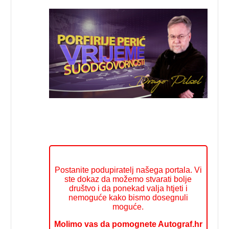
Postanite podupiratelj našega portala. Vi
ste dokaz da možemo stvarati bolje
društvo i da ponekad valja htjeti i
nemoguće kako bismo dosegnuli
moguće.
Molimo vas da pomognete Autograf.hr