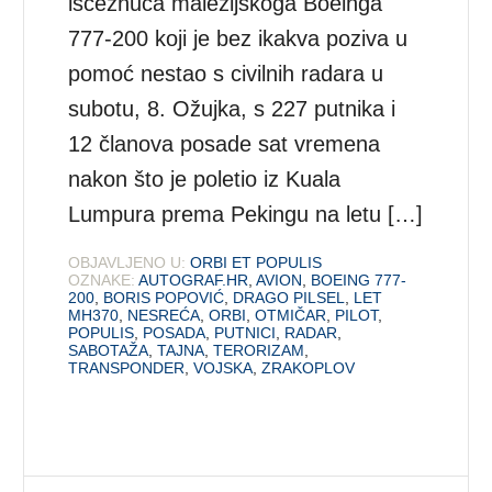
iščeznuća malezijskoga Boeinga
777-200 koji je bez ikakva poziva u
pomoć nestao s civilnih radara u
subotu, 8. Ožujka, s 227 putnika i
12 članova posade sat vremena
nakon što je poletio iz Kuala
Lumpura prema Pekingu na letu […]
OBJAVLJENO U:
ORBI ET POPULIS
OZNAKE:
AUTOGRAF.HR
,
AVION
,
BOEING 777-
200
,
BORIS POPOVIĆ
,
DRAGO PILSEL
,
LET
MH370
,
NESREĆA
,
ORBI
,
OTMIČAR
,
PILOT
,
POPULIS
,
POSADA
,
PUTNICI
,
RADAR
,
SABOTAŽA
,
TAJNA
,
TERORIZAM
,
TRANSPONDER
,
VOJSKA
,
ZRAKOPLOV