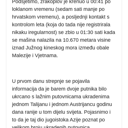
Podsjetimo, zrakoplov je krenuo u 00:41 po
loklanom vremenu (sedam sati manje po
hrvatskom vremenu), a posljednji kontakt s
kontrolom leta (koja do tada nije registrirala
nikaku iregularnost) se zbio u 01:30 sati kada
se mašina nalazila na 10.670 metara visine
iznad Južnog kineskog mora između obale
Malezije i Vjetnama.
U prvom danu strepnje se pojavila
informacija da je barem dvoje putnika bilo
ukrcano s lažnim putovnicama ukradenima
jednom Talijanu i jednom Austrijancu godinu
dana ranije u tom dijelu svijeta. Pojasnimo i
to da je taj dio jugoistoka Azije poznat po
velikom broju ukradenih putovnica.