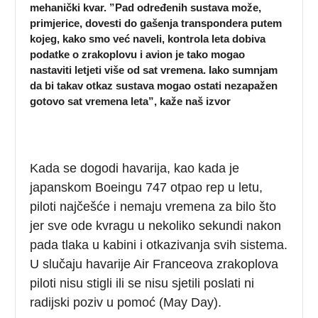
mehanički kvar. ”Pad određenih sustava može,
primjerice, dovesti do gašenja transpondera putem
kojeg, kako smo već naveli, kontrola leta dobiva
podatke o zrakoplovu i avion je tako mogao
nastaviti letjeti više od sat vremena. Iako sumnjam
da bi takav otkaz sustava mogao ostati nezapažen
gotovo sat vremena leta”, kaže naš izvor
Kada se dogodi havarija, kao kada je
japanskom Boeingu 747 otpao rep u letu,
piloti najčešće i nemaju vremena za bilo što
jer sve ode kvragu u nekoliko sekundi nakon
pada tlaka u kabini i otkazivanja svih sistema.
U slučaju havarije Air Franceova zrakoplova
piloti nisu stigli ili se nisu sjetili poslati ni
radijski poziv u pomoć (May Day).