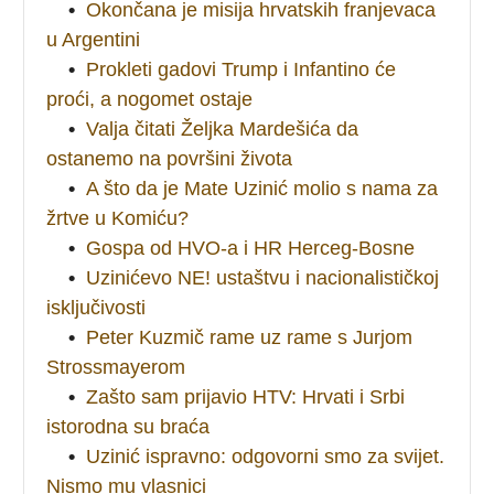
•
Okončana je misija hrvatskih franjevaca
u Argentini
•
Prokleti gadovi Trump i Infantino će
proći, a nogomet ostaje
•
Valja čitati Željka Mardešića da
ostanemo na površini života
•
A što da je Mate Uzinić molio s nama za
žrtve u Komiću?
•
Gospa od HVO-a i HR Herceg-Bosne
•
Uzinićevo NE! ustaštvu i nacionalističkoj
isključivosti
•
Peter Kuzmič rame uz rame s Jurjom
Strossmayerom
•
Zašto sam prijavio HTV: Hrvati i Srbi
istorodna su braća
•
Uzinić ispravno: odgovorni smo za svijet.
Nismo mu vlasnici