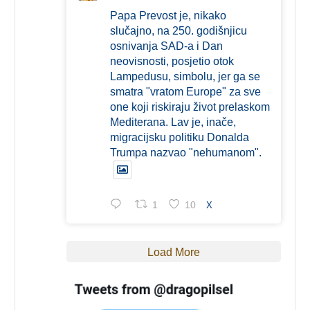
Papa Prevost je, nikako
slučajno, na 250. godišnjicu
osnivanja SAD-a i Dan
neovisnosti, posjetio otok
Lampedusu, simbolu, jer ga se
smatra "vratom Europe" za sve
one koji riskiraju život prelaskom
Mediterana. Lav je, inače,
migracijsku politiku Donalda
Trumpa nazvao "nehumanom".
1
10
X
Load More