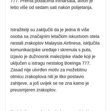
777. Prema podacima Inmarsata, avion je
letio više od sedam sati nakon polijetanja.
Istražitelji su zaključili da je jedna ili više
osoba sa značajnim letačkim iskustvom otela
nestali zrakoplov Malaysia Airlinesa, isključila
komunikacijske uređaje i skrenula s puta,
izjavio je dužnosnik malezijske vlade koji je
uključen u istragu nestalog Boeinga 777.
Zasad nije utvrđen motiv za možebitnu
otmicu zrakoplova niti je itko postavio
zahtjeve, a još uvijek se ne zna kamo je
preusmjeren zrakoplov.