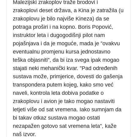
Malezijski zrakoplov traže brodovi i
zrakoplovi deset država, a Kina je zatražila (u
zrakoplovu je bilo najviše Kineza) da se
potraga proširi i na kopno. Boris Popović,
instruktor leta i dugogodišnji pilot nam
pojašnjava i da je moguće, mada je ”ovakvu
eventualnu promjenu kursa jednostavno
teška objasniti”, da bi iza svega ipak mogao
stajati neki mehanički kvar. ”Pad određenih
sustava može, primjerice, dovesti do gašenja
transpondera putem kojeg, kako smo već
naveli, kontrola leta dobiva podatke o
zrakoplovu i avion je tako mogao nastaviti
letjeti više od sat vremena. Iako sumnjam da
bi takav otkaz sustava mogao ostati
nezapažen gotovo sat vremena leta”, kaže
naš izvor.