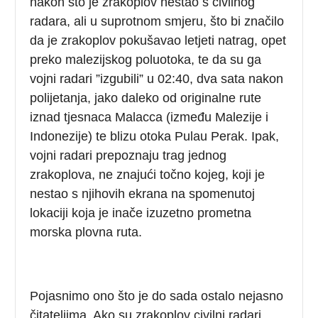
nakon što je zrakoplov nestao s civilnog
radara, ali u suprotnom smjeru, što bi značilo
da je zrakoplov pokušavao letjeti natrag, opet
preko malezijskog poluotoka, te da su ga
vojni radari ”izgubili” u 02:40, dva sata nakon
polijetanja, jako daleko od originalne rute
iznad tjesnaca Malacca (između Malezije i
Indonezije) te blizu otoka Pulau Perak. Ipak,
vojni radari prepoznaju trag jednog
zrakoplova, ne znajući točno kojeg, koji je
nestao s njihovih ekrana na spomenutoj
lokaciji koja je inače izuzetno prometna
morska plovna ruta.
Pojasnimo ono što je do sada ostalo nejasno
čitateljima. Ako su zrakoplov civilni radari