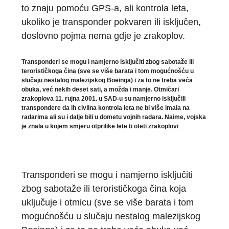
to znaju pomoću GPS-a, ali kontrola leta,
ukoliko je transponder pokvaren ili isključen,
doslovno pojma nema gdje je zrakoplov.
Transponderi se mogu i namjerno isključiti zbog sabotaže ili
terorističkoga čina (sve se više barata i tom mogućnošću u
slučaju nestalog malezijskog Boeinga) i za to ne treba veća
obuka, već nekih deset sati, a možda i manje. Otmičari
zrakoplova 11. rujna 2001. u SAD-u su namjerno isključili
transpondere da ih civilna kontrola leta ne bi više imala na
radarima ali su i dalje bili u dometu vojnih radara. Naime, vojska
je znala u kojem smjeru otprilike lete ti oteti zrakoplovi
Transponderi se mogu i namjerno isključiti
zbog sabotaže ili terorističkoga čina koja
uključuje i otmicu (sve se više barata i tom
mogućnošću u slučaju nestalog malezijskog