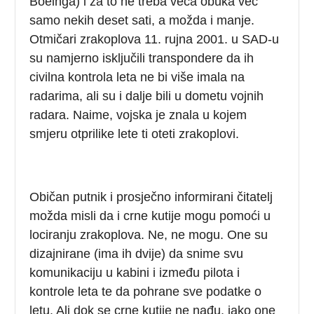
Boeinga) i za to ne treba veća obuka već
samo nekih deset sati, a možda i manje.
Otmičari zrakoplova 11. rujna 2001. u SAD-u
su namjerno isključili transpondere da ih
civilna kontrola leta ne bi više imala na
radarima, ali su i dalje bili u dometu vojnih
radara. Naime, vojska je znala u kojem
smjeru otprilike lete ti oteti zrakoplovi.
Običan putnik i prosječno informirani čitatelj
možda misli da i crne kutije mogu pomoći u
lociranju zrakoplova. Ne, ne mogu. One su
dizajnirane (ima ih dvije) da snime svu
komunikaciju u kabini i između pilota i
kontrole leta te da pohrane sve podatke o
letu. Ali dok se crne kutije ne nađu, iako one