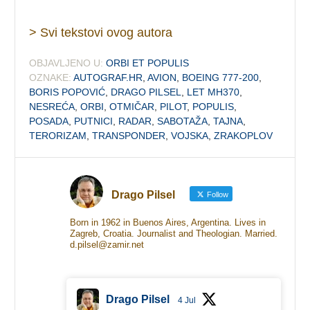
> Svi tekstovi ovog autora
OBJAVLJENO U:
ORBI ET POPULIS
OZNAKE:
AUTOGRAF.HR
,
AVION
,
BOEING 777-200
,
BORIS POPOVIĆ
,
DRAGO PILSEL
,
LET MH370
,
NESREĆA
,
ORBI
,
OTMIČAR
,
PILOT
,
POPULIS
,
POSADA
,
PUTNICI
,
RADAR
,
SABOTAŽA
,
TAJNA
,
TERORIZAM
,
TRANSPONDER
,
VOJSKA
,
ZRAKOPLOV
Drago Pilsel
Follow
Born in 1962 in Buenos Aires, Argentina. Lives in
Zagreb, Croatia. Journalist and Theologian. Married.
d.pilsel@zamir.net
Drago Pilsel
4 Jul