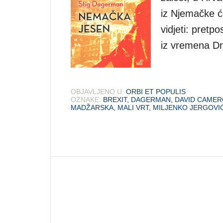
iz Njemačke će
vidjeti: pretpo
iz vremena Dr
OBJAVLJENO U:
ORBI ET POPULIS
OZNAKE:
BREXIT
,
DAGERMAN
,
DAVID CAME
MADŽARSKA
,
MALI VRT
,
MILJENKO JERGOVI