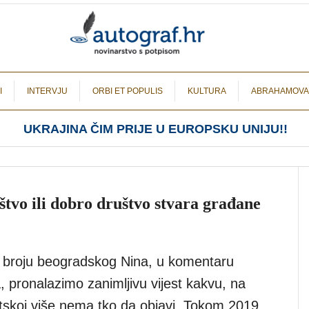
I
INTERVJU
ORBI ET POPULIS
KULTURA
ABRAHAMOVA
UKRAJINA ČIM PRIJE U EUROPSKU UNIJU!!
štvo ili dobro društvo stvara građane
 broju beogradskog Nina, u komentaru
 pronalazimo zanimljivu vijest kakvu, na
atskoj više nema tko da objavi. Tokom 2019.