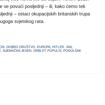
 se povući posljednji – ili, kako ćemo tek
sljednji – ostaci okupacijskih britanskih trupa
ugoga svjetskog rata.
RON
,
DOBRO DRUŠTVO
,
EUROPA
,
HITLER
,
JNA
,
Ć
,
NJEMAČKA JESEN
,
ORBI ET POPULIS
,
PODOLŠAK