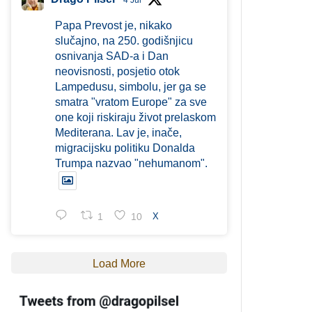
4 Jul
Papa Prevost je, nikako
slučajno, na 250. godišnjicu
osnivanja SAD-a i Dan
neovisnosti, posjetio otok
Lampedusu, simbolu, jer ga se
smatra "vratom Europe" za sve
one koji riskiraju život prelaskom
Mediterana. Lav je, inače,
migracijsku politiku Donalda
Trumpa nazvao "nehumanom".
1
10
X
Load More