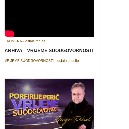
EKUMENA – ostale tribine
ARHIVA – VRIJEME SUODGOVORNOSTI
VRIJEME SUODGOVORNOSTI – ostale emisije