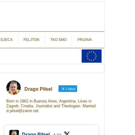
autograf.hr
novinarstvo s potpisom
 DJECA
FELJTON
TKO SMO
PRIJAVA
Drago Pilsel
Follow
Born in 1962 in Buenos Aires, Argentina. Lives in
Zagreb, Croatia. Journalist and Theologian. Married.
d.pilsel@zamir.net
Drago Pilsel