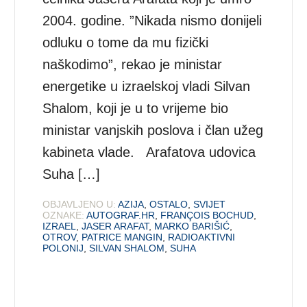
2004. godine. ”Nikada nismo donijeli
odluku o tome da mu fizički
naškodimo”, rekao je ministar
energetike u izraelskoj vladi Silvan
Shalom, koji je u to vrijeme bio
ministar vanjskih poslova i član užeg
kabineta vlade. Arafatova udovica
Suha […]
OBJAVLJENO U:
AZIJA
,
OSTALO
,
SVIJET
OZNAKE:
AUTOGRAF.HR
,
FRANÇOIS BOCHUD
,
IZRAEL
,
JASER ARAFAT
,
MARKO BARIŠIĆ
,
OTROV
,
PATRICE MANGIN
,
RADIOAKTIVNI
POLONIJ
,
SILVAN SHALOM
,
SUHA