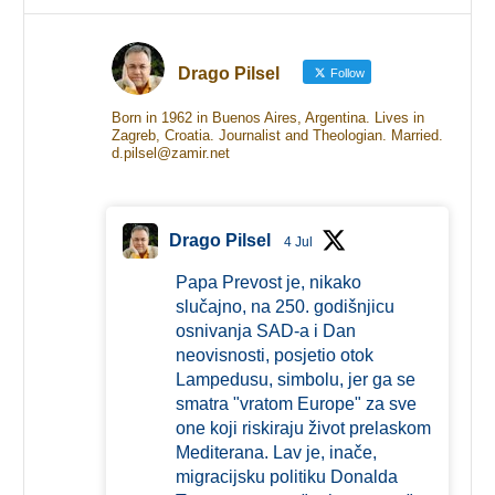
Drago Pilsel
Follow
Born in 1962 in Buenos Aires, Argentina. Lives in
Zagreb, Croatia. Journalist and Theologian. Married.
d.pilsel@zamir.net
Drago Pilsel
4 Jul
Papa Prevost je, nikako
slučajno, na 250. godišnjicu
osnivanja SAD-a i Dan
neovisnosti, posjetio otok
Lampedusu, simbolu, jer ga se
smatra "vratom Europe" za sve
one koji riskiraju život prelaskom
Mediterana. Lav je, inače,
migracijsku politiku Donalda