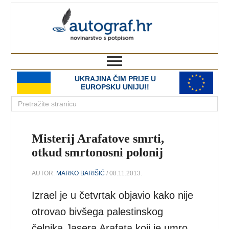
autograf.hr
novinarstvo s potpisom
UKRAJINA ČIM PRIJE U
EUROPSKU UNIJU!!
Misterij Arafatove smrti,
otkud smrtonosni polonij
AUTOR:
MARKO BARIŠIĆ
/ 08.11.2013.
Izrael je u četvrtak objavio kako nije
otrovao bivšega palestinskog
čelnika Jasera Arafata koji je umro