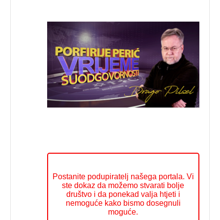
Postanite podupiratelj našega portala. Vi
ste dokaz da možemo stvarati bolje
društvo i da ponekad valja htjeti i
nemoguće kako bismo dosegnuli
moguće.