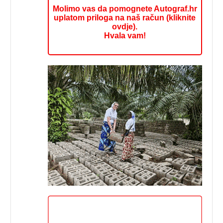
Molimo vas da pomognete Autograf.hr
uplatom priloga na naš račun (kliknite
ovdje).
Hvala vam!